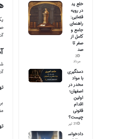
ه
خلع ید
در رویه
قضایی:
یک
راهنمای
صح
جامع و
آد
کامل از
صفر تا
صد
آ
2
مرداد
شع
دستگیری
آد
با مواد
مخدر در
تهر
اصفهان؛
اولین
بر
اقدام
مف
قانونی
چیست؟
31 تیر
ته
دادخواس