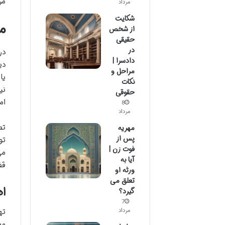
مر
مرداد
شکایت
م
از شخص
حقیقی
در
در
دادسرا |
دی
مراحل و
یا
نکات
نی
حقوقی
ام
8
مرداد
تص
مهریه
پس از
تو
فوت زن |
می
آیا به
قض
ورثه او
تعلق می
اه
گیرد؟
7
ته
مرداد
مع