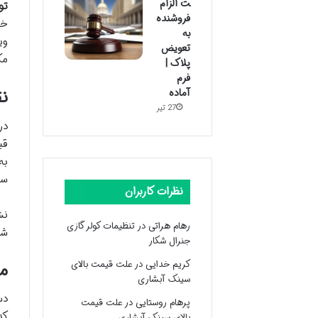
ت الزام
تو
فروشنده
به
وی
تعویض
مک
پلاک |
فرم
آماده
ن
27 تیر
در
قب
به
سم
نظرات کاربران
نش
رهام هراتی
در
تنظیمات کولر گازی
شد
جنرال شکار
کریم خدایی
در
علت قیمت بالای
م
سینک آبشاری
دس
پرهام روستایی
در
علت قیمت
کد
بالای سینک آبشاری