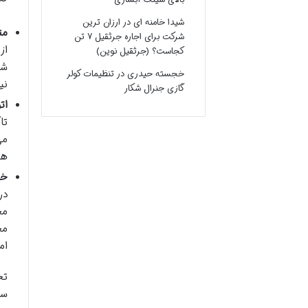
شیدا خامنه ای
در
ارزان ترین
مت
شرکت برای اجاره جرثقیل ۷ تن
کجاست؟ (جرثقیل نوین)
شا
خجسته حیدری
در
تنظیمات کولر
نی
گازی جنرال شکار
ات
تا
می
هس
خو
در
مج
مج
ام
تج
سا