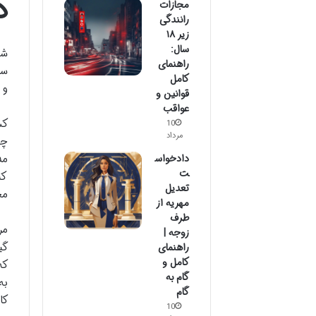
د
مجازات
رانندگی
زیر ۱۸
سال:
شع
راهنمای
کامل
و 88904827 استفاده کنید و ساعات کاری آن از شنبه تا چهارشنب
قوانین و
عواقب
کس
10
مرداد
چق
دادخواس
مد
ت
کن
تعدیل
مج
مهریه از
طرف
مر
زوجه |
گی
راهنمای
کامل و
که
گام به
به
گام
کا
10