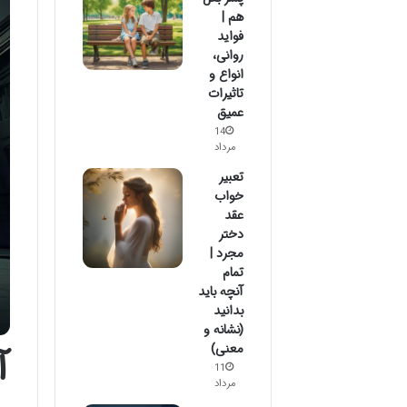
هم |
فواید
روانی،
انواع و
تاثیرات
عمیق
14
مرداد
تعبیر
خواب
عقد
دختر
مجرد |
تمام
آنچه باید
بدانید
(نشانه و
معنی)
آ
11
مرداد