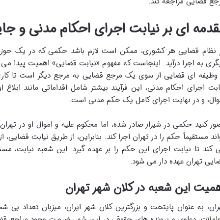
جع قضایی مراجعه کند.
قدمه ای بر نیابت اجرای احکام مدنی و جای
 نظام قضایی هر کشوری، ممکن است لازم باشد حکمی که در یک حوزه
گری به اجرا درآید. اینجاست که مفهوم «نیابت قضایی» اهمیت پیدا می 
 وظیفه ای قضایی از سوی یک مرجع قضایی به مرجع دیگر است تا کاری را
ابت اجرای احکام مدنی، این فرآیند بیشتر شامل اقداماتی مانند ابلاغ 
وال، و در نهایت اجرای کامل یک حکم مدنی است.
ور کنید حکمی در شیراز صادر شده، اما محکوم علیه و اموال او در تهران قر
اند مستقیماً حکم را در تهران اجرا کند. بنابراین، از طریق نیابت قضایی،
 کند تا نیابت اجرای این حکم را بر عهده گیرد. این شعبه نیابت، مس
ایی تهران عهده دار می شود.
میت این شعبه در کلان شهر تهران
ران، به عنوان پایتخت و بزرگترین کلان شهر ایران، میزبان تعداد بی ش
املات، دعاوی و پرونده های حقوقی در این شهر، ضرورت وجود مراجع قض