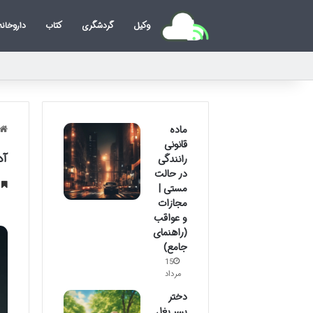
وکیل
گردشگری
کتاب
داروخانه
ماده
قانونی
آد
رانندگی
در حالت
خ
مستی |
مجازات
و عواقب
(راهنمای
جامع)
15
مرداد
دختر
پسر بغل