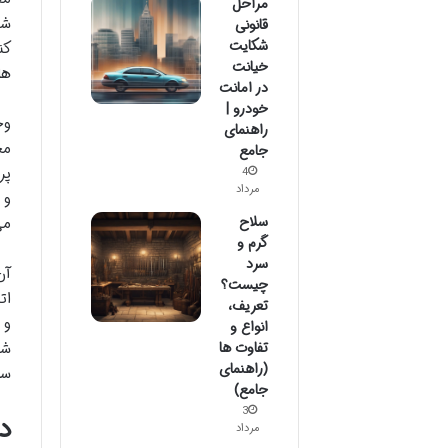
مراحل
شع
قانونی
شکایت
کن
خیانت
ها
در امانت
خودرو |
وج
راهنمای
مج
جامع
پر
4
مرداد
و 
سلاح
می
گرم و
سرد
آن
چیست؟
ات
تعریف،
و 
انواع و
تفاوت ها
شه
(راهنمای
سر
جامع)
3
د
مرداد