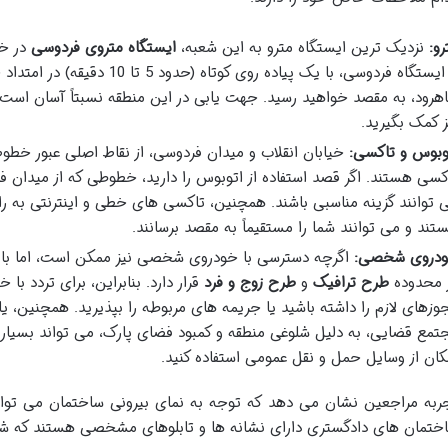
رو:
نزدیک ترین ایستگاه مترو به این شعبه،
ایستگاه متروی فردوسی
از ایستگاه فردوسی، با یک پیاده روی 
هرود، به مقصد خواهید رسید. جهت یابی در این منطقه نسبتاً آسان است،
ز کمک بگیرید.
وبوس و تاکسی:
خیابان انقلاب و میدان فردوسی، از نقاط اصلی عبور خطوط
کسی هستند. اگر قصد استفاده از اتوبوس را دارید، خطوطی که از میدان فرد
 توانند گزینه مناسبی باشند. همچنین، تاکسی های خطی و اینترنتی به 
تند و می توانند شما را مستقیماً به مقصد برسانند.
دروی شخصی:
اگرچه دسترسی با خودروی شخصی نیز ممکن است، اما باید 
 محدوده
طرح ترافیک
و
طرح زوج و فرد
قرار دارد. بنابراین، برای تردد ب
وزهای لازم را داشته باشید یا جریمه های مربوطه را بپذیرید. همچنین، 
تمع قضایی، به دلیل شلوغی منطقه و کمبود فضای پارک، می تواند بسیار 
کان از وسایل حمل و نقل عمومی استفاده کنید.
ربه مراجعین نشان می دهد که توجه به نمای بیرونی ساختمان می تواند 
ختمان های دادگستری دارای نشانه ها و تابلوهای مشخصی هستند که شنا