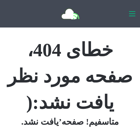
اخبار روزانه
خطای 404،
صفحه مورد نظر
یافت نشد:(
متاسفیم! صفحه’یافت نشد.