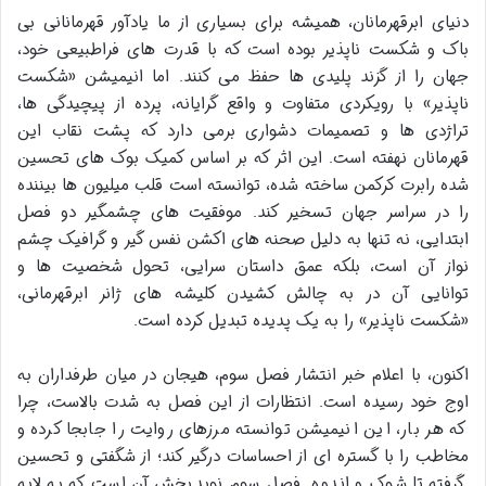
دنیای ابرقهرمانان، همیشه برای بسیاری از ما یادآور قهرمانانی بی
باک و شکست ناپذیر بوده است که با قدرت های فراطبیعی خود،
جهان را از گزند پلیدی ها حفظ می کنند. اما انیمیشن «شکست
ناپذیر» با رویکردی متفاوت و واقع گرایانه، پرده از پیچیدگی ها،
تراژدی ها و تصمیمات دشواری برمی دارد که پشت نقاب این
قهرمانان نهفته است. این اثر که بر اساس کمیک بوک های تحسین
شده رابرت کرکمن ساخته شده، توانسته است قلب میلیون ها بیننده
را در سراسر جهان تسخیر کند. موفقیت های چشمگیر دو فصل
ابتدایی، نه تنها به دلیل صحنه های اکشن نفس گیر و گرافیک چشم
نواز آن است، بلکه عمق داستان سرایی، تحول شخصیت ها و
توانایی آن در به چالش کشیدن کلیشه های ژانر ابرقهرمانی،
«شکست ناپذیر» را به یک پدیده تبدیل کرده است.
اکنون، با اعلام خبر انتشار فصل سوم، هیجان در میان طرفداران به
اوج خود رسیده است. انتظارات از این فصل به شدت بالاست، چرا
که هر بار، این انیمیشن توانسته مرزهای روایت را جابجا کرده و
مخاطب را با گستره ای از احساسات درگیر کند؛ از شگفتی و تحسین
گرفته تا شوک و اندوه. فصل سوم نویدبخش آن است که به لایه