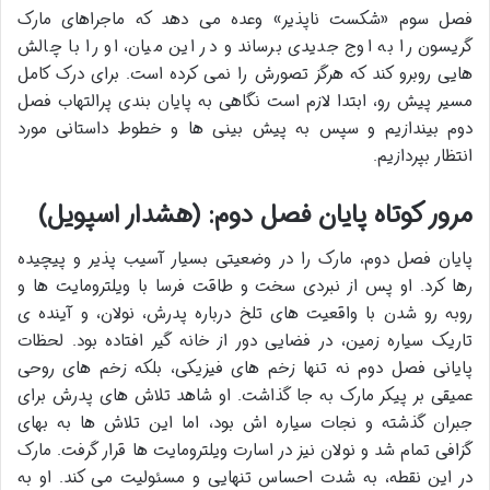
فصل سوم «شکست ناپذیر» وعده می دهد که ماجراهای مارک
گریسون را به اوج جدیدی برساند و در این میان، او را با چالش
هایی روبرو کند که هرگز تصورش را نمی کرده است. برای درک کامل
مسیر پیش رو، ابتدا لازم است نگاهی به پایان بندی پرالتهاب فصل
دوم بیندازیم و سپس به پیش بینی ها و خطوط داستانی مورد
انتظار بپردازیم.
مرور کوتاه پایان فصل دوم: (هشدار اسپویل)
پایان فصل دوم، مارک را در وضعیتی بسیار آسیب پذیر و پیچیده
رها کرد. او پس از نبردی سخت و طاقت فرسا با ویلترومایت ها و
روبه رو شدن با واقعیت های تلخ درباره پدرش، نولان، و آینده ی
تاریک سیاره زمین، در فضایی دور از خانه گیر افتاده بود. لحظات
پایانی فصل دوم نه تنها زخم های فیزیکی، بلکه زخم های روحی
عمیقی بر پیکر مارک به جا گذاشت. او شاهد تلاش های پدرش برای
جبران گذشته و نجات سیاره اش بود، اما این تلاش ها به بهای
گزافی تمام شد و نولان نیز در اسارت ویلترومایت ها قرار گرفت. مارک
در این نقطه، به شدت احساس تنهایی و مسئولیت می کند. او به