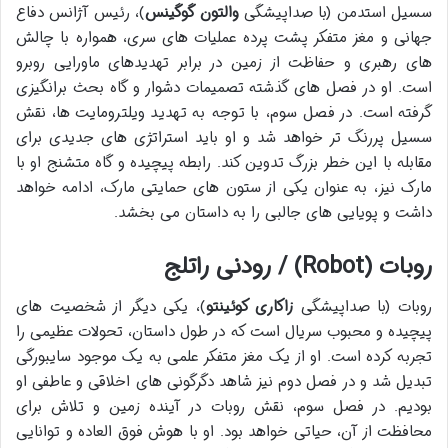
سسیل استدمن (با صداپیشگی
والتون گوگینس
)، رئیس آژانس دفاع
جهانی و مغز متفکر پشت پرده عملیات های سری، همواره با چالش
های رهبری و حفاظت از زمین در برابر تهدیدهای ماورایی روبرو
است. او در فصل های گذشته تصمیمات دشوار و گاه بحث برانگیزی
گرفته است. در فصل سوم، با توجه به تهدید ویلترومایت ها، نقش
سسیل پررنگ تر خواهد شد و او باید استراتژی های جدیدی برای
مقابله با این خطر بزرگ تدوین کند. رابطه پیچیده و گاه متشنج او با
مارک نیز، به عنوان یکی از ستون های حمایتی مارک، ادامه خواهد
داشت و پویایی های جالبی را به داستان می بخشد.
روبات (Robot) / رودنی راتلج
روبات (با صداپیشگی
زاکاری کوئینتو
)، یکی دیگر از شخصیت های
پیچیده و محبوب سریال است که در طول داستان، تحولات عظیمی را
تجربه کرده است. او از یک مغز متفکر علمی به یک موجود سایبورگی
تبدیل شد و در فصل دوم نیز شاهد دگرگونی های اخلاقی و عاطفی او
بودیم. در فصل سوم، نقش روبات در آینده زمین و تلاش برای
محافظت از آن، حیاتی خواهد بود. او با هوش فوق العاده و توانایی