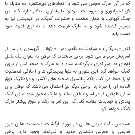
که در آن، مارک مجبور می شود با اتحادهای غیرمنتظره، به مقابله با
کل امپراتوری ویلترومایت بپردازد. طرفداران انتظار دارند که این
جنگ کیهانی، با همان عظمت و خشونت کمیک، در انیمیشن نیز به
تصویر کشیده شود و به مارک فرصت دهد تا به اوج قدرت خود
دست یابد.
تئوری دیگر به سرنوشت «آمنی-من» (نولان گریسون) پس از
اسارتش مربوط می شود. برخی معتقدند که نولان به عنوان یک عامل
نفوذی به امپراتوری بازگردانده شده و به مارک و متحدانش از درون
کمک خواهد کرد. این تئوری نه تنها پیچیدگی های اخلاقی شخصیت
او را حفظ می کند، بلکه پتانسیل صحنه های اکشن و دراماتیک فوق
العاده ای را نیز دارد. برخی دیگر نیز احتمال می دهند که نولان برای
مدتی طولانی تر در اسارت باقی بماند و مارک مجبور شود بدون کمک
پدرش با تهدیدها مقابله کند، که این امر به رشد و بلوغ بیشتر مارک
کمک خواهد کرد.
همچنین، گمانه زنی هایی در مورد بازگشت شخصیت های شرور
قدیمی یا معرفی دشمنان جدید و قدرتمند وجود دارد. برخی