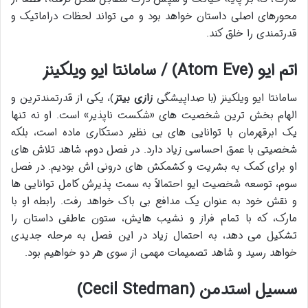
محورهای اصلی داستان خواهد بود و می تواند لحظات دراماتیک و
قدرتمندی را خلق کند.
اتم ایو (Atom Eve) / سامانتا ایو ویلکینز
سامانتا ایو ویلکینز (با صداپیشگی
زازی بیتز
)، یکی از قدرتمندترین و
الهام بخش ترین شخصیت های «شکست ناپذیر» است. او نه تنها
یک ابرقهرمان با توانایی های بی نظیر دستکاری ماده است، بلکه
شخصیتی با عمق احساسی زیاد دارد. در فصل دوم، شاهد تلاش های
او برای کمک به بشریت و کشمکش های درونی اش بودیم. در فصل
سوم، توسعه شخصیت ایو احتمالاً به سمت پذیرش کامل توانایی ها
و نقش خود به عنوان یک مدافع بی باک خواهد رفت. رابطه او با
مارک، که با تمام فراز و نشیب هایش، ستون عاطفی داستان را
تشکیل می دهد، به احتمال زیاد در این فصل به مرحله جدیدی
خواهد رسید و شاهد تصمیمات مهمی از سوی هر دو خواهیم بود.
سسیل استدمن (Cecil Stedman)