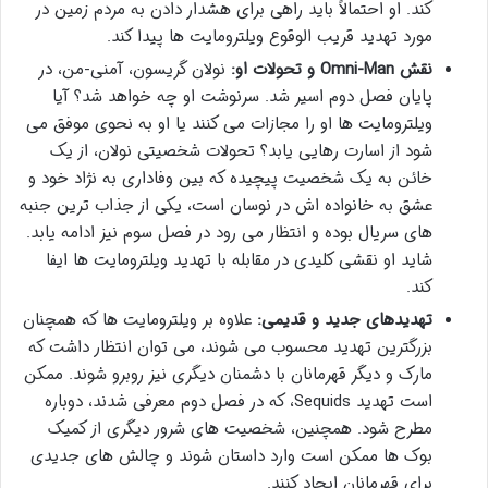
کند. او احتمالاً باید راهی برای هشدار دادن به مردم زمین در
مورد تهدید قریب الوقوع ویلترومایت ها پیدا کند.
نقش Omni-Man و تحولات او:
نولان گریسون، آمنی-من، در
پایان فصل دوم اسیر شد. سرنوشت او چه خواهد شد؟ آیا
ویلترومایت ها او را مجازات می کنند یا او به نحوی موفق می
شود از اسارت رهایی یابد؟ تحولات شخصیتی نولان، از یک
خائن به یک شخصیت پیچیده که بین وفاداری به نژاد خود و
عشق به خانواده اش در نوسان است، یکی از جذاب ترین جنبه
های سریال بوده و انتظار می رود در فصل سوم نیز ادامه یابد.
شاید او نقشی کلیدی در مقابله با تهدید ویلترومایت ها ایفا
کند.
تهدیدهای جدید و قدیمی:
علاوه بر ویلترومایت ها که همچنان
بزرگترین تهدید محسوب می شوند، می توان انتظار داشت که
مارک و دیگر قهرمانان با دشمنان دیگری نیز روبرو شوند. ممکن
است تهدید Sequids، که در فصل دوم معرفی شدند، دوباره
مطرح شود. همچنین، شخصیت های شرور دیگری از کمیک
بوک ها ممکن است وارد داستان شوند و چالش های جدیدی
برای قهرمانان ایجاد کنند.