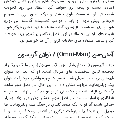
سنگین پدرش، آمنی-من، و مسئولیت های بزرگتری که بر دوشش
افتاده، دست و پنجه نرم خواهد کرد. انتظار می رود تحولات
شخصیتی او به سمت بلوغ بیشتر و درک عمیق تری از مفهوم
قهرمانی پیش برود. او باید با عواقب تصمیمات گذشته اش روبرو
شود و برای محافظت از زمین، آماده مقابله با تهدیدهای بزرگتر شود.
قدرت های او نیز احتمالاً در این فصل تکامل بیشتری پیدا خواهند
کرد و شاهد استفاده های خلاقانه تری از آن ها خواهیم بود.
آمنی-من (Omni-Man) / نولان گریسون
نولان گریسون (با صداپیشگی
جی. کی. سیمونز
)، پدر مارک و یکی از
پیچیده ترین شخصیت های سریال است. او که ابتدا به عنوان
قهرمانی بی نقص معرفی شد، به سرعت چهره واقعی خود را به عنوان
یک ویلترومایت مهاجم نشان داد. با این حال، در فصل دوم شاهد
رگه هایی از انسانیت و پشیمانی در او بودیم که در نهایت منجر به
فداکاری و اسارتش شد. در فصل سوم، نقش نولان می تواند بسیار
حیاتی باشد؛ آیا او به یک متحد کلیدی در جنگ علیه ویلترومایت ها
تبدیل می شود؟ یا سرنوشت دیگری در انتظار اوست؟ ارتباط او با
مارک، که بر پایه خیانت و سپس درک متقابل شکل گرفته، قطعاً از