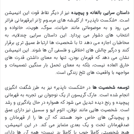
داستان سرایی بالغانه و پیچیده
نیز از دیگر نقاط قوت این انیمیشن
است. «شکست ناپذیر» از کلیشه های مرسوم ژانر ابرقهرمانی فراتر
می رود و به موضوعاتی مانند خیانت، سوگ، هویت، خانواده و
انتخاب های دشوار می پردازد. این داستان سرایی چندلایه، به
مخاطبان اجازه می دهد تا با شخصیت ها ارتباط عمیق تری برقرار
کنند و درگیر چالش های اخلاقی و فلسفی آن ها شوند. این انیمیشن
نشان می دهد که قهرمان بودن، تنها به معنای داشتن قدرت های
خارق العاده نیست، بلکه به معنای تحمل بار سنگین تصمیمات و
مواجهه با واقعیت های تلخ زندگی است.
توسعه شخصیت ها
در «شکست ناپذیر» نیز به طرز شگفت انگیزی
انجام شده است. مارک گریسون از یک نوجوان بی تجربه به قهرمانی
پیچیده و رنج دیده تبدیل می شود که همواره در حال یادگیری و رشد
است. شخصیت هایی مانند نولان، اتوم ایو و سسیل نیز دارای عمق
و پیچیدگی های خاص خود هستند که آن ها را از قهرمانان و
ضدقهرمانان تخت و یک بعدی متمایز می کند. در این انیمیشن،
هیچ شخصیتی کاملاً خوب یا کاملاً بد نیست؛ همه آن ها دارای