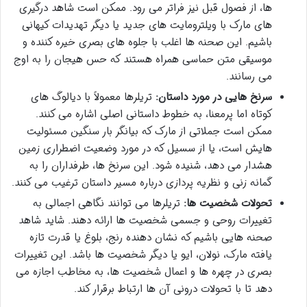
ها، از فصول قبل نیز فراتر می رود. ممکن است شاهد درگیری
های مارک با ویلترومایت های جدید یا دیگر تهدیدات کیهانی
باشیم. این صحنه ها اغلب با جلوه های بصری خیره کننده و
موسیقی متن حماسی همراه هستند که حس هیجان را به اوج
می رسانند.
سرنخ هایی در مورد داستان:
تریلرها معمولاً با دیالوگ های
کوتاه اما پرمعنا، به خطوط داستانی اصلی اشاره می کنند.
ممکن است جملاتی از مارک که بیانگر بار سنگین مسئولیت
هایش است، یا از سسیل که در مورد وضعیت اضطراری زمین
هشدار می دهد، شنیده شود. این سرنخ ها، طرفداران را به
گمانه زنی و نظریه پردازی درباره مسیر داستان ترغیب می کنند.
تحولات شخصیت ها:
تریلرها می توانند نگاهی اجمالی به
تغییرات روحی و جسمی شخصیت ها ارائه دهند. شاید شاهد
صحنه هایی باشیم که نشان دهنده رنج، بلوغ یا قدرت تازه
یافته مارک، نولان، ایو یا دیگر شخصیت ها باشد. این تغییرات
بصری در چهره ها و اعمال شخصیت ها، به مخاطب اجازه می
دهد تا با تحولات درونی آن ها ارتباط برقرار کند.