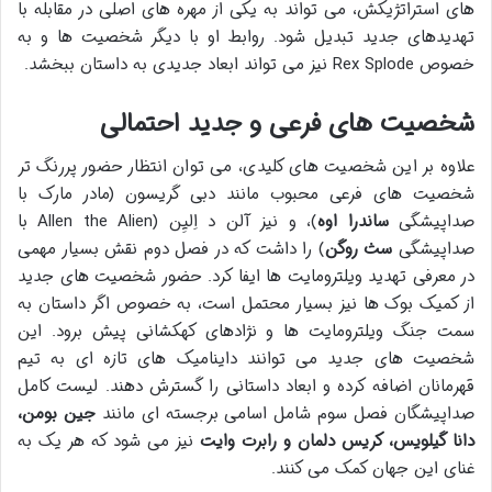
های استراتژیکش، می تواند به یکی از مهره های اصلی در مقابله با
تهدیدهای جدید تبدیل شود. روابط او با دیگر شخصیت ها و به
خصوص Rex Splode نیز می تواند ابعاد جدیدی به داستان ببخشد.
شخصیت های فرعی و جدید احتمالی
علاوه بر این شخصیت های کلیدی، می توان انتظار حضور پررنگ تر
شخصیت های فرعی محبوب مانند دبی گریسون (مادر مارک با
صداپیشگی
ساندرا اوه
)، و نیز آلن د اِلیِن (Allen the Alien با
صداپیشگی
سث روگن
) را داشت که در فصل دوم نقش بسیار مهمی
در معرفی تهدید ویلترومایت ها ایفا کرد. حضور شخصیت های جدید
از کمیک بوک ها نیز بسیار محتمل است، به خصوص اگر داستان به
سمت جنگ ویلترومایت ها و نژادهای کهکشانی پیش برود. این
شخصیت های جدید می توانند داینامیک های تازه ای به تیم
قهرمانان اضافه کرده و ابعاد داستانی را گسترش دهند. لیست کامل
صداپیشگان فصل سوم شامل اسامی برجسته ای مانند
جین بومن،
دانا گیلویس، کریس دلمان و رابرت وایت
نیز می شود که هر یک به
غنای این جهان کمک می کنند.