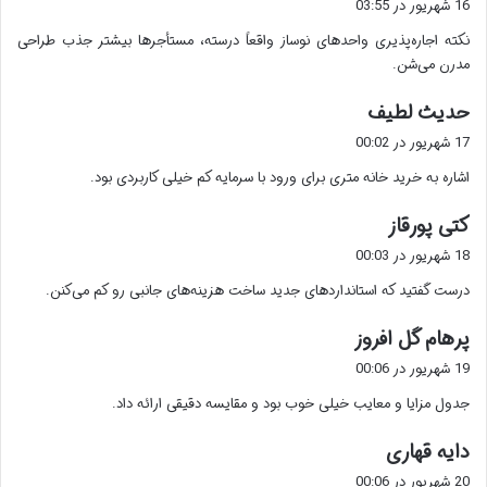
16 شهریور در 03:55
ت
نکته اجاره‌پذیری واحدهای نوساز واقعاً درسته، مستأجرها بیشتر جذب طراحی
:
مدرن می‌شن.
گ
حدیث لطیف
ف
17 شهریور در 00:02
ت
اشاره به خرید خانه متری برای ورود با سرمایه کم خیلی کاربردی بود.
:
گ
کتی پورقاز
ف
18 شهریور در 00:03
ت
درست گفتید که استانداردهای جدید ساخت هزینه‌های جانبی رو کم می‌کنن.
:
گ
پرهام گل افروز
ف
19 شهریور در 00:06
ت
جدول مزایا و معایب خیلی خوب بود و مقایسه دقیقی ارائه داد.
:
گ
دایه قهاری
ف
20 شهریور در 00:06