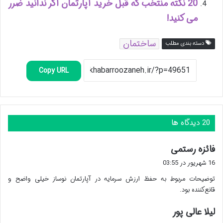
20 نکته منتخب که قبل خرید آپارتمان اگر ندانید ضرر
می کنید!
ساختمان
دسته بندی مطلب
Copy URL
‫20 دیدگاه ها
گ
فائزه رستمی
ف
16 شهریور در 03:55
ت
توضیحات مربوط به حفظ ارزش سرمایه در آپارتمان نوساز خیلی واضح و
:
قانع‌کننده بود.
گ
لیلا عالی پور
ف