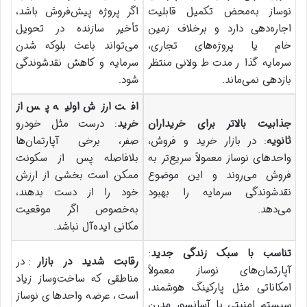
نوساز به‌محض تکمیل قابلیت
اگر پروژه پیش‌فروش باشد،
اجاره‌دهی دارد و برخلاف زمین
تأخیر سازنده در تحویل
خام یا پروژه‌های تجاری،
می‌تواند باعث بلوکه شدن
سرمایه‌گذار مدت طولانی منتظر
سرمایه و کاهش نقدشوندگی
بازدهی نمی‌ماند.
شود.
افت ارزش اولیه پس از
جذابیت بالاتر برای خریداران
خرید
: درست مثل خودرو
ثانویه
: در بازار خرید و فروش،
صفر، برخی آپارتمان‌ها
واحدهای نوساز معمولاً سریع‌تر به
بلافاصله پس از سکونت
فروش می‌روند و این موضوع
ممکن است بخشی از ارزش
نقدشوندگی سرمایه را بهبود
خود را از دست بدهند،
می‌دهد.
به‌خصوص اگر موقعیت
مکانی ایده‌آل نباشد.
تناسب با سبک زندگی جدید
:
رقابت شدید در بازار
: در
آپارتمان‌های نوساز معمولاً
مناطقی که ساخت‌وساز زیاد
امکاناتی مثل پارکینگ هوشمند،
است، عرضه واحدهای نوساز
سیستم امنیتی یا آسانسور مدرن