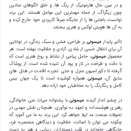
و در عین حال هارمونیک از رنگ ها، و خلق الگوهای نمادین
چون زیگزاگ، از جمله مهمترین این عوامل هستند. این برند
توانست بافتنی ها را از جایگاه صرفاً کاربردی خود خارج کرده و
به آن ها هویتی لوکس و هنری ببخشد.
تأثیر پایدار
میسونی
بر طراحی، فشن و سبک زندگی، در توانایی
آن برای انتقال حسی از شادی، آزادی و خلاقیت نهفته است. هر
محصول
میسونی
، حامل پیامی از نشاط و روح هنری است که
با دقت و ظرافت در تار و پود آن تنیده شده است. از پوشاک
گرفته تا دکوراسیون منزل و حتی تجربه اقامت در هتل های
سابق آن،
میسونی
همواره کوشیده است تا یک جهان بینی
کامل و رنگارنگ را به مخاطبان خود ارائه دهد.
در چشم انداز آینده،
میسونی
با پشتوانه میراث غنی خانوادگی،
رهبری هوشمندانه و تعهد به نوآوری، همچنان نقش مهمی در
تحولات صنعت مد ایفا خواهد کرد. این برند به ما می آموزد که
چگونه می توان با اصالت، خلاقیت و دیدگاهی منحصربه فرد،
جایگاهی جاودانه در قلب دوستداران زیبایی و هنر به دست