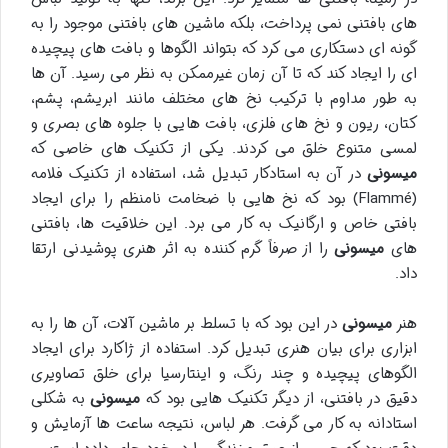
های بافتنی نمی پرداخت، بلکه ماشین های بافتنی موجود را به
گونه ای دستکاری می کرد که بتواند الگوها و بافت های پیچیده
ای را ایجاد کند که تا آن زمان غیرممکن به نظر می رسید. آن ها
به طور مداوم با ترکیب نخ های مختلف مانند ابریشم، پشم،
کتان، ریون و نخ های فلزی، بافت هایی با جلوه های بصری و
لمسی متنوع خلق می کردند. یکی از تکنیک های خاصی که
میسونی
در آن به استادکار تبدیل شد، استفاده از تکنیک فلامه
(Flammé) بود که نخ هایی با ضخامت نامنظم را برای ایجاد
بافتی خاص و ارگانیک به کار می برد. این خلاقیت ها، بافتنی
های
میسونی
را از صرفاً گرم کننده به اثر هنری پوشیدنی ارتقا
داد.
هنر
میسونی
در این بود که با تسلط بر ماشین آلات، آن ها را به
ابزاری برای بیان هنری تبدیل کرد. استفاده از ژاکارد برای ایجاد
الگوهای پیچیده و چند رنگ، و اینتارسیا برای خلق تصاویری
دقیق در بافتنی، از دیگر تکنیک هایی بود که
میسونی
به شکلی
استادانه به کار می گرفت. هر لباس، نتیجه ساعت ها آزمایش و