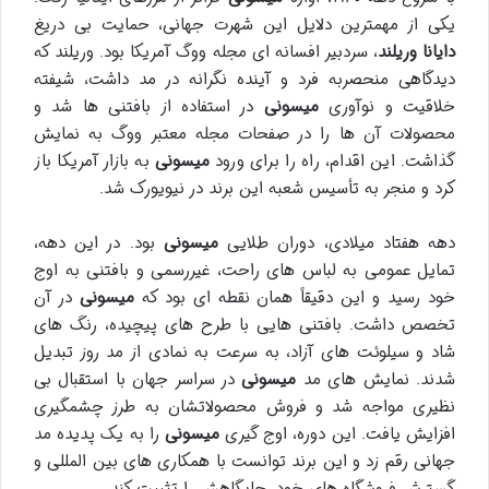
یکی از مهمترین دلایل این شهرت جهانی، حمایت بی دریغ
دایانا وریلند
، سردبیر افسانه ای مجله ووگ آمریکا بود. وریلند که
دیدگاهی منحصربه فرد و آینده نگرانه در مد داشت، شیفته
خلاقیت و نوآوری
میسونی
در استفاده از بافتنی ها شد و
محصولات آن ها را در صفحات مجله معتبر ووگ به نمایش
گذاشت. این اقدام، راه را برای ورود
میسونی
به بازار آمریکا باز
کرد و منجر به تأسیس شعبه این برند در نیویورک شد.
دهه هفتاد میلادی، دوران طلایی
میسونی
بود. در این دهه،
تمایل عمومی به لباس های راحت، غیررسمی و بافتنی به اوج
خود رسید و این دقیقاً همان نقطه ای بود که
میسونی
در آن
تخصص داشت. بافتنی هایی با طرح های پیچیده، رنگ های
شاد و سیلوئت های آزاد، به سرعت به نمادی از مد روز تبدیل
شدند. نمایش های مد
میسونی
در سراسر جهان با استقبال بی
نظیری مواجه شد و فروش محصولاتشان به طرز چشمگیری
افزایش یافت. این دوره، اوج گیری
میسونی
را به یک پدیده مد
جهانی رقم زد و این برند توانست با همکاری های بین المللی و
گسترش فروشگاه های خود، جایگاهش را تثبیت کند.