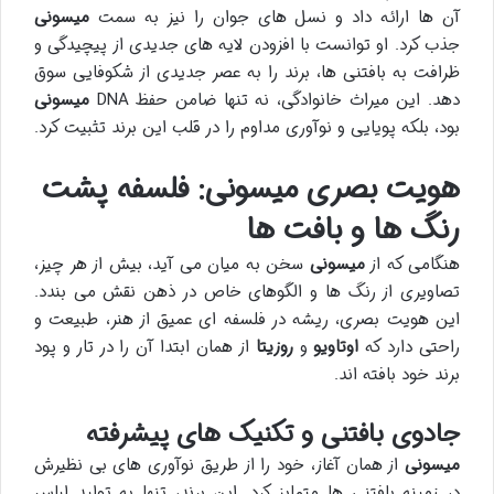
آن ها ارائه داد و نسل های جوان را نیز به سمت
میسونی
جذب کرد. او توانست با افزودن لایه های جدیدی از پیچیدگی و
ظرافت به بافتنی ها، برند را به عصر جدیدی از شکوفایی سوق
دهد. این میراث خانوادگی، نه تنها ضامن حفظ DNA
میسونی
بود، بلکه پویایی و نوآوری مداوم را در قلب این برند تثبیت کرد.
هویت بصری میسونی: فلسفه پشت
رنگ ها و بافت ها
هنگامی که از
میسونی
سخن به میان می آید، بیش از هر چیز،
تصاویری از رنگ ها و الگوهای خاص در ذهن نقش می بندد.
این هویت بصری، ریشه در فلسفه ای عمیق از هنر، طبیعت و
راحتی دارد که
اوتاویو
و
روزیتا
از همان ابتدا آن را در تار و پود
برند خود بافته اند.
جادوی بافتنی و تکنیک های پیشرفته
میسونی
از همان آغاز، خود را از طریق نوآوری های بی نظیرش
در زمینه بافتنی ها متمایز کرد. این برند، تنها به تولید لباس