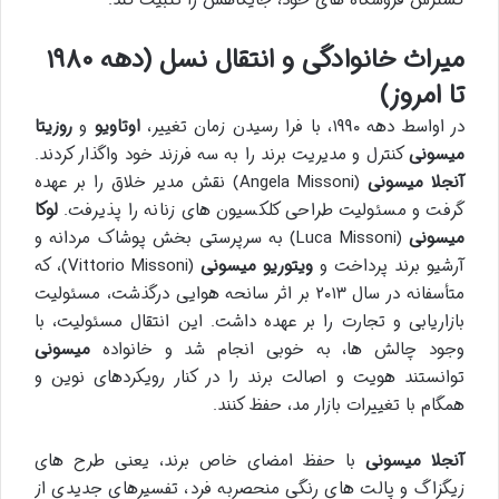
میراث خانوادگی و انتقال نسل (دهه ۱۹۸۰
تا امروز)
در اواسط دهه ۱۹۹۰، با فرا رسیدن زمان تغییر،
اوتاویو
و
روزیتا
میسونی
کنترل و مدیریت برند را به سه فرزند خود واگذار کردند.
آنجلا میسونی
(Angela Missoni) نقش مدیر خلاق را بر عهده
گرفت و مسئولیت طراحی کلکسیون های زنانه را پذیرفت.
لوکا
میسونی
(Luca Missoni) به سرپرستی بخش پوشاک مردانه و
آرشیو برند پرداخت و
ویتوریو میسونی
(Vittorio Missoni)، که
متأسفانه در سال ۲۰۱۳ بر اثر سانحه هوایی درگذشت، مسئولیت
بازاریابی و تجارت را بر عهده داشت. این انتقال مسئولیت، با
وجود چالش ها، به خوبی انجام شد و خانواده
میسونی
توانستند هویت و اصالت برند را در کنار رویکردهای نوین و
همگام با تغییرات بازار مد، حفظ کنند.
آنجلا میسونی
با حفظ امضای خاص برند، یعنی طرح های
زیگزاگ و پالت های رنگی منحصربه فرد، تفسیرهای جدیدی از