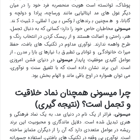
پوشاک، توانسته است هویت منحصربه فرد خود را در میان
دیگر غول های مد ایتالیایی مانند ورساچه، پرادا و دولچه و
گابانا، و همچنین برندهای لوکس بین المللی، تثبیت کند.
میسونی
مخاطبان خاص خود را دارد؛ کسانی که به دنبال تجمل،
هنر، راحتی و اصالت هستند و از ریسک کردن در انتخاب رنگ و
طرح واهمه ندارند. نوآوری مداوم در تکنیک های بافت، حفظ
میراث خانوادگی و توانایی تطبیق با نیازهای بازار مدرن، از
عوامل کلیدی موفقیت پایدار
میسونی
در دنیای فشن امروزی
است. این برند نشان داده است که با تلفیق سنت و نوآوری،
می توان همواره در اوج باقی ماند و الهام بخش بود.
چرا میسونی همچنان نماد خلاقیت
و تجمل است؟ (نتیجه گیری)
میسونی
، فراتر از یک نام در دنیای مد، به یک نماد فرهنگی و
هنری تبدیل شده است. دلایل ماندگاری و محبوبیت این برند
ریشه در عوامل متعددی دارد که آن را از دیگران متمایز ساخته
است. نوآوری بی وقفه در تکنیک های بافتنی، استفاده جسورانه