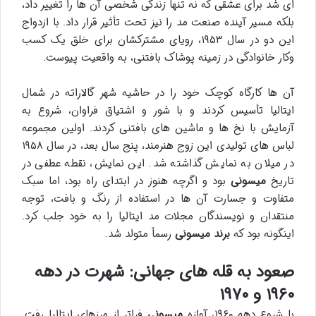
ای شد برای عشقی که نه تنها زندگی شخصی آن ها را تغییر داد،
بلکه مسیر آینده صنعت مد را نیز تحت تأثیر قرار داد. با ازدواج
این دو در سال ۱۹۵۳، رویای مشترکشان برای خلق یک کسب
وکار خانوادگی در زمینه پوشاک بافتنی، به واقعیت پیوست.
آن ها کارگاه کوچک خود را در حاشیه شهر گالاراته در شمال
ایتالیا تأسیس کردند و با شور و اشتیاق فراوان، شروع به
آزمایش با نخ ها و ماشین های بافتنی کردند. اولین مجموعه
لباس های تولیدی این زوج هنرمند، پنج سال بعد، در سال ۱۹۵۸
در میلان به نمایش گذاشته شد. این نمایش، نقطه عطفی در
تاریخ
میسونی
بود و اگرچه هنوز در ابتدای راه بود، اما سبک
متفاوت و جسارت آن ها در استفاده از رنگ و بافت، توجه
منتقدان و نویسندگان مجلات مد ایتالیا را به خود جلب کرد.
اینگونه بود که
برند میسونی
رسماً متولد شد.
صعود به قله های جهانی: شهرت در دهه
۱۹۶۰ و ۱۹۷۰
با شروع دهه ۱۹۶۰، آوازه
میسونی
فراتر از مرزهای ایتالیا رفت.