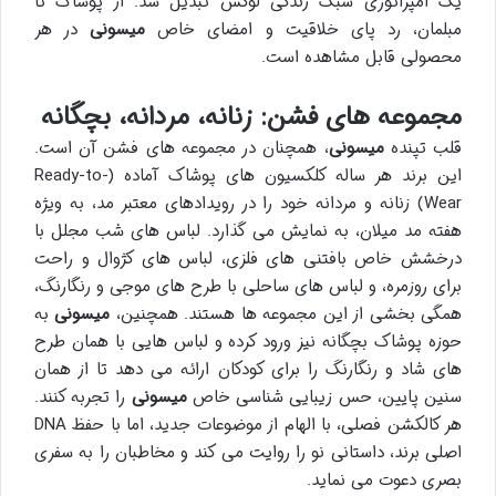
یک امپراتوری سبک زندگی لوکس تبدیل شد. از پوشاک تا
مبلمان، رد پای خلاقیت و امضای خاص
میسونی
در هر
محصولی قابل مشاهده است.
مجموعه های فشن: زنانه، مردانه، بچگانه
قلب تپنده
میسونی
، همچنان در مجموعه های فشن آن است.
این برند هر ساله کلکسیون های پوشاک آماده (Ready-to-
Wear) زنانه و مردانه خود را در رویدادهای معتبر مد، به ویژه
هفته مد میلان، به نمایش می گذارد. لباس های شب مجلل با
درخشش خاص بافتنی های فلزی، لباس های کژوال و راحت
برای روزمره، و لباس های ساحلی با طرح های موجی و رنگارنگ،
همگی بخشی از این مجموعه ها هستند. همچنین،
میسونی
به
حوزه پوشاک بچگانه نیز ورود کرده و لباس هایی با همان طرح
های شاد و رنگارنگ را برای کودکان ارائه می دهد تا از همان
سنین پایین، حس زیبایی شناسی خاص
میسونی
را تجربه کنند.
هر کالکشن فصلی، با الهام از موضوعات جدید، اما با حفظ DNA
اصلی برند، داستانی نو را روایت می کند و مخاطبان را به سفری
بصری دعوت می نماید.