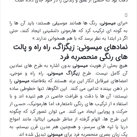
دقت بود که حسی از عمق و زندگی را در خود جای داده است.
«برای
میسونی
، رنگ ها همانند موسیقی هستند؛ باید آن ها را
به گونه ای ترکیب کرد که هارمونی دلنشینی ایجاد کنند، حتی
اگر در ابتدا به نظر برسد که با هم همخوانی ندارند.»
نمادهای میسونی: زیگزاگ، راه راه و پالت
های رنگی منحصربه فرد
هیچ بحثی از هویت
میسونی
بدون اشاره به طرح های نمادین
آن کامل نیست. طرح
زیگزاگ میسونی
، راه راه و موجی،
امضاهای غیرقابل انکار این برند هستند که بلافاصله
میسونی
را
در ذهن بیننده تداعی می کنند. این الگوها، تنها خطوطی ساده
نیستند؛ آن ها با دقت و ظرافت خاصی در هم تنیده اند و با
استفاده از ترکیب های رنگی نامتعارف اما هارمونیک، حسی از
حرکت و پویایی ایجاد می کنند. می توان تصور کرد که چگونه
این طرح ها، الهام گرفته از مناظر طبیعی ایتالیا، مانند امواج
دریا یا تپه های سرسبز، و همچنین هنر مدرن قرن بیستم، به
یک زبان بصری منحصربه فرد برای
میسونی
تبدیل شده اند.