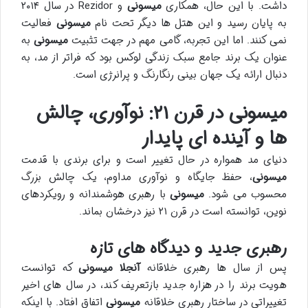
داشت. با این حال، همکاری
میسونی
و Rezidor در سال ۲۰۱۴
به پایان رسید و این هتل ها دیگر تحت نام
میسونی
فعالیت
نمی کنند. اما این تجربه، گامی مهم در جهت تثبیت
میسونی
به
عنوان یک برند جامع سبک زندگی لوکس بود که فراتر از مد، به
دنبال ارائه یک جهان بینی رنگارنگ و پرانرژی است.
میسونی در قرن ۲۱: نوآوری، چالش
ها و آینده ای پایدار
دنیای مد همواره در حال تغییر است و برای برندی با قدمت
میسونی
، حفظ جایگاه و نوآوری مداوم، یک چالش بزرگ
محسوب می شود.
میسونی
با رهبری هوشمندانه و رویکردهای
نوین، توانسته است در قرن ۲۱ نیز درخشان بماند.
رهبری جدید و دیدگاه های تازه
پس از سال ها رهبری خلاقانه
آنجلا میسونی
که توانست
هویت برند را در هزاره جدید بازتعریف کند، در سال های اخیر
تغییراتی در ساختار رهبری خلاقانه
میسونی
اتفاق افتاد. با اینکه