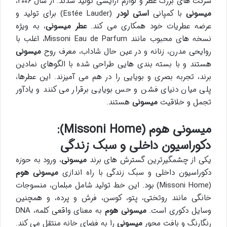
شرکت های بزرگ عطر و لوازم آرایشی تولید شدند. از سال ۲۰۰۶،
میسونی
با کمپانی
استی لودر
(Estée Lauder) برای تولید و
عرضه عطریات خود همکاری می کند.
عطر میسونی
، به ویژه
نسخه های محبوب مانند Missoni Eau de Parfum، اغلب با
روایحی مدرن، زنانه و در عین حال شاداب، معرف روح
میسونی
هستند و با بسته بندی هایی طراحی شده با الگوهای نمادین
برند، تجربه بصری و بویایی را در هم می آمیزند. این عطرها،
پلی میان دنیای فشن و حس بویایی برقرار می کنند و یادآور
تجمل و خلاقیت
میسونی
هستند.
میسونی هوم (Missoni Home):
دکوراسیون داخلی و سبک زندگی
یکی از چشمگیرترین گسترش های برند
میسونی
، ورود به حوزه
دکوراسیون داخلی و سبک زندگی با راه اندازی
میسونی هوم
(Missoni Home) بود. این خط تولید شامل مبلمان، منسوجات
خانگی مانند روتختی، پتو، کوسن، فرش و پرده، و همچنین
وسایل دکوری است.
میسونی هوم
به معنای واقعی کلمه، DNA
رنگارنگ و بافت محور
میسونی
را به فضای خانه منتقل می کند.