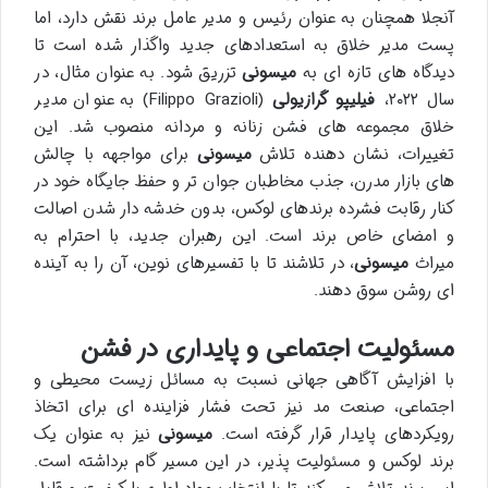
آنجلا همچنان به عنوان رئیس و مدیر عامل برند نقش دارد، اما
پست مدیر خلاق به استعدادهای جدید واگذار شده است تا
دیدگاه های تازه ای به
میسونی
تزریق شود. به عنوان مثال، در
سال ۲۰۲۲،
فیلیپو گرازیولی
(Filippo Grazioli) به عنوان مدیر
خلاق مجموعه های فشن زنانه و مردانه منصوب شد. این
تغییرات، نشان دهنده تلاش
میسونی
برای مواجهه با چالش
های بازار مدرن، جذب مخاطبان جوان تر و حفظ جایگاه خود در
کنار رقابت فشرده برندهای لوکس، بدون خدشه دار شدن اصالت
و امضای خاص برند است. این رهبران جدید، با احترام به
میراث
میسونی
، در تلاشند تا با تفسیرهای نوین، آن را به آینده
ای روشن سوق دهند.
مسئولیت اجتماعی و پایداری در فشن
با افزایش آگاهی جهانی نسبت به مسائل زیست محیطی و
اجتماعی، صنعت مد نیز تحت فشار فزاینده ای برای اتخاذ
رویکردهای پایدار قرار گرفته است.
میسونی
نیز به عنوان یک
برند لوکس و مسئولیت پذیر، در این مسیر گام برداشته است.