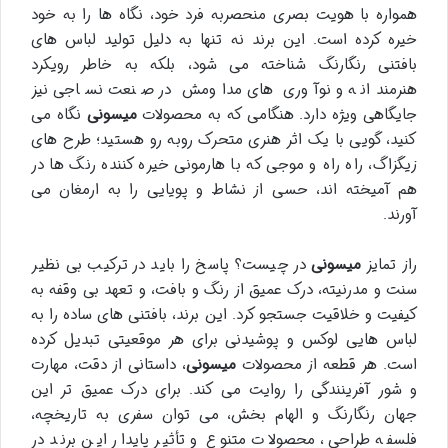
همواره با هویت بصری منحصربه فرد خود، نگاه ها را به خود
خیره کرده است. این برند نه تنها به دلیل تولید لباس های
بافتنی رنگارنگ شناخته می شود، بلکه به خاطر رویکرد
هنرمندانه و نوآوری های مداومش در صنعت نساجی نیز
جایگاهی ویژه دارد. هنگامی که به محصولات
میسونی
نگاه می
کنید، گویی با یک اثر هنری متحرک روبه رو هستید؛ طرح های
زیگزاگ، راه راه و موجی که با هارمونی خیره کننده رنگ ها در
هم آمیخته اند، حسی از نشاط و پویایی را به ارمغان می
آورند.
راز تمایز
میسونی
در چیست؟ پاسخ را باید در ترکیب بی نظیر
سنت و مدرنیته، درک عمیق از رنگ و بافت، و تعهد بی وقفه به
کیفیت و خلاقیت جستجو کرد. این برند، بافتنی های ساده را به
لباس هایی لوکس و پوشیدنی برای هر موقعیتی تبدیل کرده
است. هر قطعه از محصولات
میسونی
، داستانی از دقت، مهارت
و شور آفرینندگی را روایت می کند. برای درک عمیق تر این
جهان رنگارنگ و الهام بخش، می توان سفری به تاریخچه،
فلسفه طراحی، محصولات متنوع و تأثیر پایدار این برند در