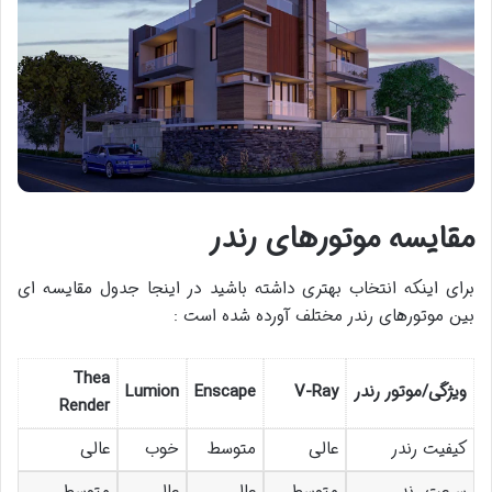
مقایسه موتورهای رندر
برای اینکه انتخاب بهتری داشته باشید در اینجا جدول مقایسه ای
بین موتورهای رندر مختلف آورده شده است :
Thea
ویژگی/موتور رندر
V-Ray
Enscape
Lumion
Render
کیفیت رندر
عالی
متوسط
خوب
عالی
سرعت رندر
متوسط
عالی
عالی
متوسط