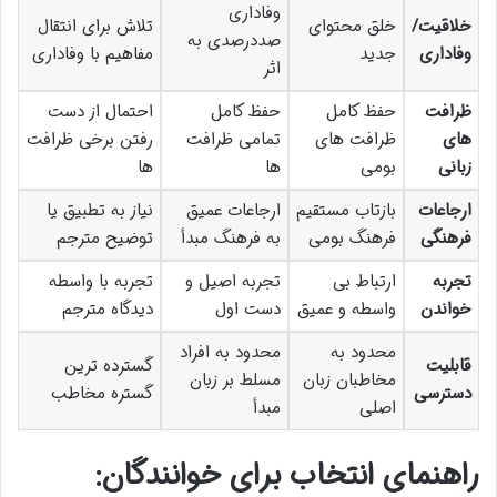
وفاداری
خلاقیت/
خلق محتوای
تلاش برای انتقال
صددرصدی به
وفاداری
جدید
مفاهیم با وفاداری
اثر
ظرافت
حفظ کامل
حفظ کامل
احتمال از دست
های
ظرافت های
تمامی ظرافت
رفتن برخی ظرافت
زبانی
بومی
ها
ها
ارجاعات
بازتاب مستقیم
ارجاعات عمیق
نیاز به تطبیق یا
فرهنگی
فرهنگ بومی
به فرهنگ مبدأ
توضیح مترجم
تجربه
ارتباط بی
تجربه اصیل و
تجربه با واسطه
خواندن
واسطه و عمیق
دست اول
دیدگاه مترجم
محدود به
محدود به افراد
قابلیت
گسترده ترین
مخاطبان زبان
مسلط بر زبان
دسترسی
گستره مخاطب
اصلی
مبدأ
راهنمای انتخاب برای خوانندگان: