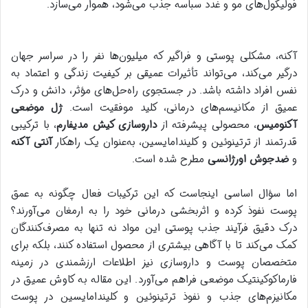
فولیکول‌های مو و غدد سباسه جذب می‌شود، هموار می‌سازد.
آکنه، مشکلی پوستی و فراگیر که میلیون‌ها نفر را در سراسر جهان
درگیر می‌کند، می‌تواند تأثیرات عمیقی بر کیفیت زندگی و اعتماد به
نفس افراد داشته باشد. در جستجوی راه‌حل‌های مؤثر، دانش و درک
عمیق از مکانیسم‌های درمانی، کلید موفقیت است.
ژل موضعی
آکنومیس
، محصولی پیشرفته از
داروسازی کیش مدیفارم
، با ترکیبی
قدرتمند از ترتینوئین و کلیندامایسین، به‌عنوان یک راهکار
آنتی آکنه
و
ضدجوش اورژانسی
مطرح شده است.
اما سؤال اساسی اینجاست که این ترکیبات فعال چگونه به عمق
پوست نفوذ کرده و اثربخشی درمانی خود را به ارمغان می‌آورند؟
درک دقیق فرآیند جذب پوستی این مواد نه تنها به مصرف‌کنندگان
کمک می‌کند تا با آگاهی بیشتری از محصول استفاده کنند، بلکه برای
متخصصان پوست و داروسازی نیز اطلاعات ارزشمندی در زمینه
فارماکوکینتیک موضعی فراهم می‌آورد. این مقاله به کاوش عمیق در
مکانیزم‌های جذب و نفوذ ترتینوئین و کلیندامایسین در پوست