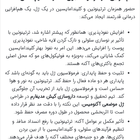
حضور همزمان ترتینوئین و کلیندامایسین در یک ژل، یک هم‌افزایی
درمانی قدرتمند ایجاد می‌کند:
افزایش نفوذپذیری: همانطور که پیشتر اشاره شد، ترتینوئین با
تأثیر بر نوسازی سلولی و نازک کردن لایه شاخی، نفوذپذیری
پوست را افزایش می‌دهد. این امر به نفوذ بهتر کلیندامایسین
کمک شایانی می‌کند، به‌ویژه به فولیکول‌های مو که محل اصلی
تجمع باکتری‌های آکنه هستند.
تثبیت و حفظ پایداری: فرمولاسیون ژل باید به گونه‌ای باشد که
پایداری هر دو ماده فعال را حفظ کند. ترتینوئین به نور و هوا
حساس است و فرمولاسیون ژل باید از تخریب آن جلوگیری
کند. تیم تحقیق و توسعه
داروسازی کیش مدیفارم
در طراحی
ژل موضعی آکنومیس
، این نکته را با دقت مد نظر قرار داده
است تا اثربخشی محصول در طول دوره مصرف حفظ شود.
تأثیر مکمل بر عوامل آکنه: ترتینوئین با رفع انسداد منافذ و
تنظیم فرآیندهای سلولی، و کلیندامایسین با از بین بردن
باکتری‌ها، هر دو جنبه‌های مختلف آکنه را هدف قرار می‌دهند.