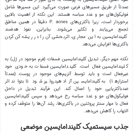
عمدتاً از طریق مسیرهای فرعی صورت می‌گیرد. این مسیرها شامل
فولیکول‌های مو و غدد سباسه هستند. این نکته از اهمیت بالایی
برخوردار است، زیرا باکتری‌های P. acnes دقیقاً در همین مناطق
تجمع می‌یابند و تکثیر می‌شوند. بنابراین، نفوذ هدفمند
کلیندامایسین به این مجاری، اثربخشی آن را در ریشه‌کن کردن
باکتری‌ها افزایش می‌دهد.
نکته مهم دیگر، تبدیل کلیندامایسین فسفات (فرم موجود در ژل) به
کلیندامایسین فعال است. کلیندامایسین فسفات به خودی خود
غیرفعال است و باید توسط آنزیم‌های موجود در پوست (عمدتاً
استرازها) به کلیندامایسین آزاد هیدرولیز شود تا بتواند اثر
ضدباکتریایی خود را اعمال کند. این فرآیند تبدیل در داخل
فولیکول‌های مو و غدد سباسه رخ می‌دهد و سپس کلیندامایسین
فعال با مهار سنتز پروتئین در باکتری‌ها، رشد آن‌ها را متوقف کرده و
التهاب را کاهش می‌دهد.
جذب سیستمیک کلیندامایسین موضعی