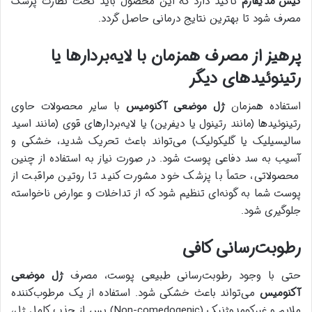
کیش مدیفارم
تأکید دارد که این محصول باید تحت نظارت پزشک
مصرف شود تا بهترین نتایج درمانی حاصل گردد.
پرهیز از مصرف همزمان با لایه‌بردارها یا
رتینوئیدهای دیگر
استفاده همزمان
ژل موضعی آکنومیس
با سایر محصولات حاوی
رتینوئیدها (مانند رتینول یا دیفرین) یا لایه‌بردارهای قوی (مانند اسید
سالیسیلیک یا گلیکولیک) می‌تواند باعث تحریک شدید، خشکی و
آسیب به سد دفاعی پوست شود. در صورت نیاز به استفاده از چنین
محصولاتی، حتماً با پزشک خود مشورت کنید تا روتین مراقبت از
پوست شما به گونه‌ای تنظیم شود که از تداخلات و عوارض ناخواسته
جلوگیری شود.
رطوبت‌رسانی کافی
حتی با وجود رطوبت‌رسانی طبیعی پوست، مصرف
ژل موضعی
آکنومیس
می‌تواند باعث خشکی شود. استفاده از یک مرطوب‌کننده
ملایم و غیرکومدوژنیک (Non-comedogenic) پس از جذب کامل ژل،