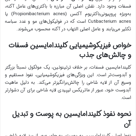
فسفات وجود دارد. نقش اصلی آن مبارزه با باکتری‌های عامل آکنه،
به‌ویژه پروپیونی‌باکتریوم آکنس (Propionibacterium acnes) یا
Cutibacterium acnes است که در فولیکول‌های مو و غدد سباسه
تکثیر می‌یابند و عامل اصلی التهاب در آکنه محسوب می‌شوند.
خواص فیزیکوشیمیایی کلیندامایسین فسفات
و چالش‌های جذب
کلیندامایسین فسفات، بر خلاف ترتینوئین، یک مولکول نسبتاً بزرگتر
و آبدوست‌تر است. این ویژگی‌های فیزیکوشیمیایی، نفوذ مستقیم و
وسیع آن از لایه شاخی را چالش‌برانگیزتر می‌کند. به دلیل ماهیت
آبدوست خود، عبور از ماتریکس لیپیدی لایه شاخی برای آن دشوارتر
است.
نحوه نفوذ کلیندامایسین به پوست و تبدیل
آن
نفوذ اصلی کلیندامایسین به پوست، به جای عبور از سد لایه شاخی،