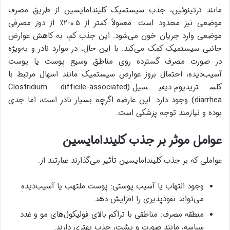
مانند ترتینوئین، جذب سیستمیک کلیندامایسین از طریق مصرف
موضعی نیز محدود است. معمولاً کمتر از ۰.۵-۲٪ از دوز مصرفی
موضعی وارد جریان خون می‌شود. این جذب کم، به کاهش عوارض
جانبی سیستمیک کمک می‌کند. با این حال، در موارد نادر و به‌ویژه
در صورت مصرف گسترده روی مناطق وسیع پوست یا پوست
آسیب‌دیده، احتمال بروز عوارض سیستمیک مانند اسهال مرتبط با
کلستریدیوم دیفیسیل (Clostridium difficile-associated
diarrhea) وجود دارد. این عارضه اگرچه بسیار نادر است، اما جدی
بوده و نیازمند توجه پزشکی است.
عوامل موثر بر جذب کلیندامایسین
عواملی که بر جذب کلیندامایسین تأثیر می‌گذارند عبارتند از:
وجود التهاب یا آسیب پوستی: پوست ملتهب یا آسیب‌دیده
می‌تواند نفوذپذیری را افزایش دهد.
منطقه مصرف: مناطقی با تراکم بالای فولیکول‌های مو و غدد
سباسه، مانند صورت و پشت، جذب بهتری دارند.