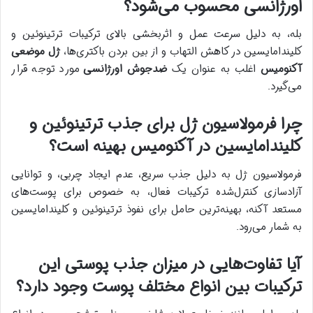
اورژانسی محسوب می‌شود؟
بله، به دلیل سرعت عمل و اثربخشی بالای ترکیبات ترتینوئین و
کلیندامایسین در کاهش التهاب و از بین بردن باکتری‌ها،
ژل موضعی
آکنومیس
اغلب به عنوان یک
ضدجوش اورژانسی
مورد توجه قرار
می‌گیرد.
چرا فرمولاسیون ژل برای جذب ترتینوئین و
کلیندامایسین در آکنومیس بهینه است؟
فرمولاسیون ژل به دلیل جذب سریع، عدم ایجاد چربی، و توانایی
آزادسازی کنترل‌شده ترکیبات فعال، به خصوص برای پوست‌های
مستعد آکنه، بهینه‌ترین حامل برای نفوذ ترتینوئین و کلیندامایسین
به شمار می‌رود.
آیا تفاوت‌هایی در میزان جذب پوستی این
ترکیبات بین انواع مختلف پوست وجود دارد؟