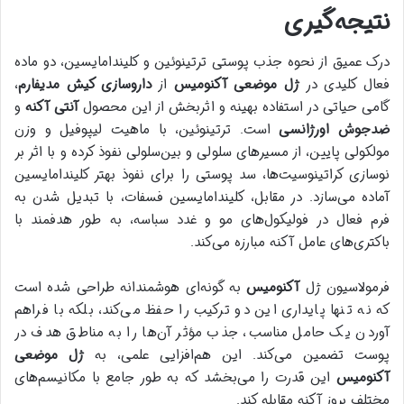
نتیجه‌گیری
درک عمیق از نحوه جذب پوستی ترتینوئین و کلیندامایسین، دو ماده
فعال کلیدی در
ژل موضعی آکنومیس
از
داروسازی کیش مدیفارم
،
گامی حیاتی در استفاده بهینه و اثربخش از این محصول
آنتی آکنه
و
ضدجوش اورژانسی
است. ترتینوئین، با ماهیت لیپوفیل و وزن
مولکولی پایین، از مسیرهای سلولی و بین‌سلولی نفوذ کرده و با اثر بر
نوسازی کراتینوسیت‌ها، سد پوستی را برای نفوذ بهتر کلیندامایسین
آماده می‌سازد. در مقابل، کلیندامایسین فسفات، با تبدیل شدن به
فرم فعال در فولیکول‌های مو و غدد سباسه، به طور هدفمند با
باکتری‌های عامل آکنه مبارزه می‌کند.
فرمولاسیون ژل
آکنومیس
به گونه‌ای هوشمندانه طراحی شده است
که نه تنها پایداری این دو ترکیب را حفظ می‌کند، بلکه با فراهم
آوردن یک حامل مناسب، جذب مؤثر آن‌ها را به مناطق هدف در
پوست تضمین می‌کند. این هم‌افزایی علمی، به
ژل موضعی
آکنومیس
این قدرت را می‌بخشد که به طور جامع با مکانیسم‌های
مختلف بروز آکنه مقابله کند.