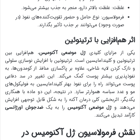
غلظت: غلظت بالاتر دارو، منجر به جذب بیشتر می‌شود.
فرمولاسیون: نوع حامل و حضور تقویت‌کننده‌های نفوذ (در
صورت وجود) می‌توانند بر جذب تأثیر بگذارند.
اثر هم‌افزایی با ترتینوئین
یکی از مزایای کلیدی
ژل موضعی آکنومیس
، هم‌افزایی بین
ترتینوئین و کلیندامایسین است. ترتینوئین با افزایش نوسازی سلولی
و نازک کردن لایه شاخی، علاوه بر پاکسازی منافذ از کومدون‌ها، به
نفوذپذیری بیشتر پوست کمک می‌کند. این تغییر در سد دفاعی
پوست می‌تواند راه را برای نفوذ بهتر کلیندامایسین به فولیکول‌های
مو و غدد سباسه هموارتر سازد. در نتیجه، این دو ماده با همکاری
یکدیگر، اثربخشی کلی درمان آکنه را به شکل قابل توجهی افزایش
می‌دهند و
ژل موضعی آکنومیس
را به یک
ضدجوش اورژانسی
کارآمد تبدیل می‌کنند.
نقش فرمولاسیون ژل آکنومیس در