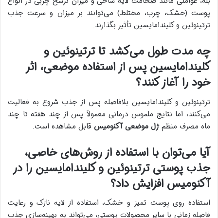
بله، عواملی مانند ضخامت لایه شاخی و میزان ترشح چربی در انواع
پوست (خشک، چرب، مختلط) می‌توانند بر میزان و سرعت جذب
ترتینوئین و کلیندامایسین تأثیر بگذارند.
چه مدت طول می‌کشد تا ترتینوئین و
کلیندامایسین پس از استفاده موضعی، اثر
خود را آغاز کنند؟
ترتینوئین و کلیندامایسین بلافاصله پس از جذب شروع به فعالیت
می‌کنند، اما نتایج ملموس درمانی معمولاً پس از چند هفته تا چند
ماه مصرف منظم
ژل موضعی آکنومیس
قابل مشاهده است.
آیا می‌توان با استفاده از روش‌های خاصی،
جذب پوستی ترتینوئین و کلیندامایسین را در
آکنومیس افزایش داد؟
استفاده روی پوست تمیز و خشک، استفاده از لایه نازک و رعایت
فاصله زمانی با سایر محصولات پوستی، می‌تواند به بهینه‌سازی جذب