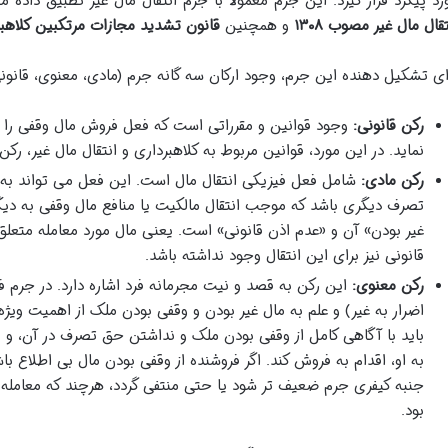
رد پیگرد قرار گیرد. این جرم معمولاً با جرم انتقال مال غیر تطبیق داده
تقال مال غیر مصوب ۱۳۰۸
و همچنین
قانون تشدید مجازات مرتکبین کلاهبر
ای تشکیل دهنده این جرم، وجود ارکان سه گانه جرم (مادی، معنوی، قانو
رکن قانونی:
وجود قوانین و مقرراتی است که فعل فروش مال وقفی را ج
نماید. در این مورد، قوانین مربوط به کلاهبرداری و انتقال مال غیر، رکن
رکن مادی:
شامل فعل فیزیکی انتقال مال است. این فعل می تواند به 
تصرف دیگری باشد که موجب انتقال مالکیت یا منافع مال وقفی به دیگ
غیر بودن» آن و «عدم اذن قانونی» است. یعنی مال مورد معامله متعلق
قانونی نیز برای این انتقال وجود نداشته باشد.
رکن معنوی:
این رکن به قصد و نیت مجرمانه فرد اشاره دارد. در جر
اضرار به غیر) و علم به مال غیر بودن و وقفی بودن ملک از اهمیت ویژه
باید با آگاهی کامل از وقفی بودن ملک و نداشتن حق تصرف در آن، و ب
به او، اقدام به فروش کند. اگر فروشنده از وقفی بودن مال بی اطلاع 
جنبه کیفری جرم ضعیف تر شود یا حتی منتفی گردد، هرچند که معامله
بود.