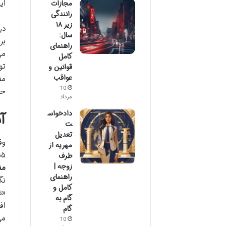
ای
مجازات
رانندگی
زیر ۱۸
در
سال:
بر
راهنمای
می
کامل
تو
قوانین و
عواقب
مذ
10
حق
مرداد
دادخواس
آ
ت
تعدیل
وق
مهریه از
۵۵ قانون مدنی جمهوری اسلامی ایران، وقف
طرف
زوجه |
من
راهنمای
نگ
کامل و
«ت
گام به
اف
گام
می
10