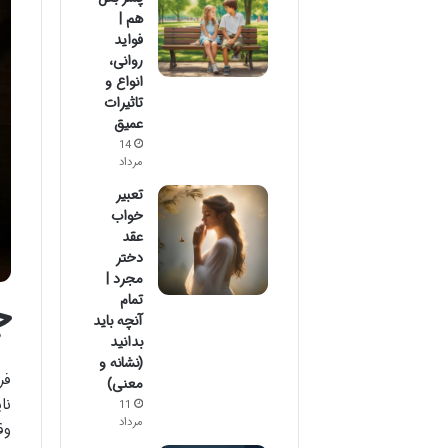
هم |
فواید
روانی،
انواع و
تاثیرات
عمیق
14
مرداد
تعبیر
خواب
عقد
دختر
مجرد |
ج
تمام
آنچه باید
بدانید
(نشانه و
فر
معنی)
11
مرداد
وق