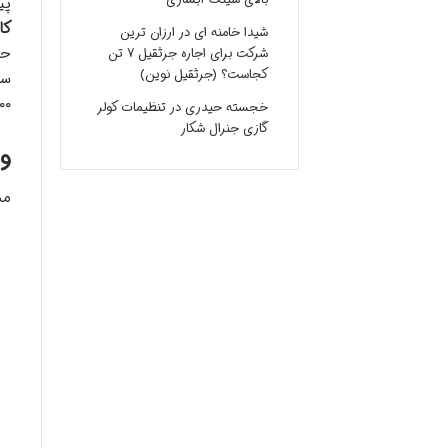
پی
کا
شیدا خامنه ای
در
ارزان ترین
شرکت برای اجاره جرثقیل ۷ تن
کجاست؟ (جرثقیل نوین)
سا
۱۰۰ میلیون تومان) باشد که امکان تخفیف یا تبد
خجسته حیدری
در
تنظیمات کولر
گازی جنرال شکار
و
مس