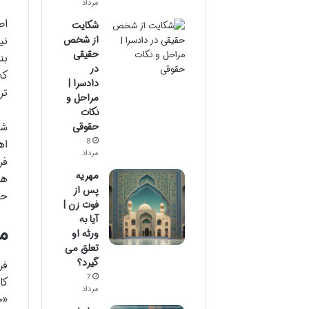
مرداد
اص
شکایت
از شخص
نی
حقیقی
بن
در
که
دادسرا |
تر
مراحل و
نکات
شن
حقوقی
8
اه
مرداد
فر
مهریه
ها
پس از
حق
فوت زن |
آیا به
م
ورثه او
تعلق می
گیرد؟
فر
7
کا
مرداد
«ج