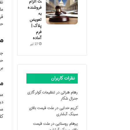
ت الزام
نق
فروشنده
ما
به
قر
تعویض
حا
پلاک |
فرم
م
آماده
27 تیر
جر
حق
بر
نظرات کاربران
مج
رهام هراتی
در
تنظیمات کولر گازی
مط
جنرال شکار
دی
کریم خدایی
در
علت قیمت بالای
مج
سینک آبشاری
کل
پرهام روستایی
در
علت قیمت
بالای سینک آبشاری