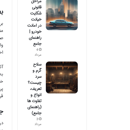
مراحل
قانونی
بط
شکایت
خیانت
بر
در امانت
مف
خودرو |
صو
راهنمای
جامع
وا
4
اخ
مرداد
سلاح
آث
گرم و
به
سرد
خل
چیست؟
پر
تعریف،
انواع و
قر
تفاوت ها
(راهنمای
ج
جامع)
3
در
مرداد