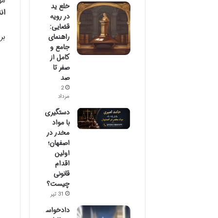
مو
خلع ید
ان
در رویه
قضایی:
بر
راهنمای
جامع و
کامل از
صفر تا
صد
2
مرداد
دستگیری
با مواد
مخدر در
اصفهان؛
اولین
اقدام
قانونی
چیست؟
31 تیر
دادخواس