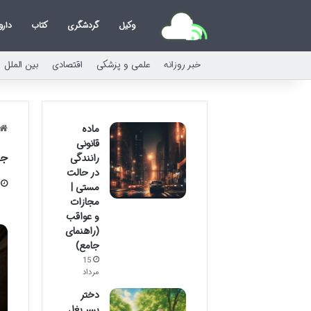
وکیل
گردشگری
کتاب
دارو
خبر روزانه
علمی و پزشکی
اقتصادی
بین الملل
ماده
قانونی
جر
رانندگی
در حالت
مستی |
مجازات
و عواقب
(راهنمای
جامع)
15
مرداد
دختر
پسر بغل