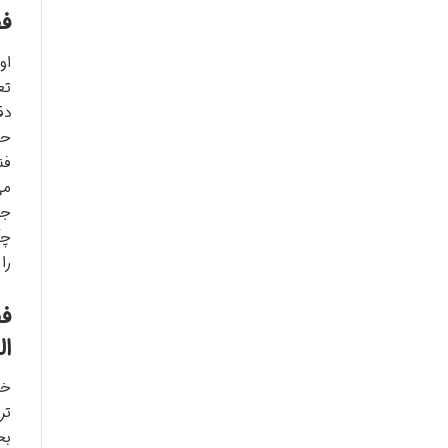
فص
او
تع
دق
فن
می
جل
چگ
را
فص
ال
خو
تر
بخ