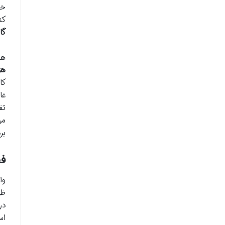
خد
کن
گا
هم
هز
کا
غا
تف
مر
بر
فص
وا
ظر
در
اس