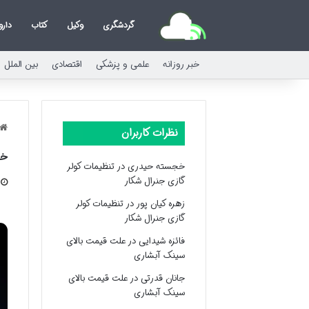
گردشگری
وکیل
کتاب
دارو
خبر روزانه
علمی و پزشکی
اقتصادی
بین الملل
نظرات کاربران
خل
خجسته حیدری
در
تنظیمات کولر
گازی جنرال شکار
زهره کیان پور
در
تنظیمات کولر
گازی جنرال شکار
فائزه شیدایی
در
علت قیمت بالای
سینک آبشاری
جانان قدرتی
در
علت قیمت بالای
سینک آبشاری