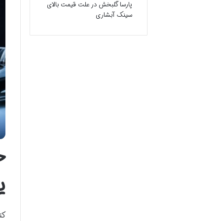
پارسا گلبخش
در
علت قیمت بالای
سینک آبشاری
خ
ی
کت