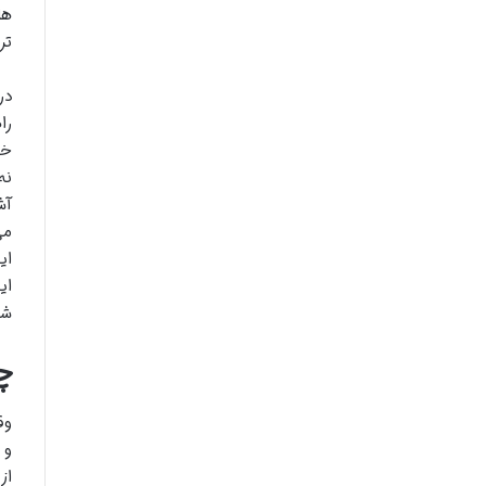
ها
تر
در
را
خو
نه
آش
می
ای
ای
شو
چ
وق
و 
از