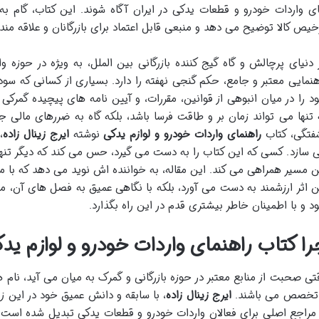
ی واردات خودرو و قطعات یدکی در ایران آگاه شوند. این کتاب، گام به گ
خیص کالا توضیح می دهد و منبعی قابل اعتماد برای بازرگانان و علاقه مند
 دنیای پرچالش و گاه گیج کننده بازرگانی بین الملل، به ویژه در حوزه و
هنمایی معتبر و جامع، حکم گنجی نهفته را دارد. بسیاری از کسانی که سودا
د را در میان انبوهی از قوانین، مقررات، و آیین نامه های پیچیده گمرکی 
 تنها می تواند زمان بر و طاقت فرسا باشد، بلکه گاه به ضررهای مالی ج
فتگی، کتاب
راهنمای واردات خودرو و لوازم یدکی
نوشته
ایرج زینال زاده
،
 سازد. کسی که این کتاب را به دست می گیرد، حس می کند که دیگر تنها ن
ن مسیر همراهی می کند. این مقاله، به خواننده اش نوید می دهد که با م
ن اثر ارزشمند به دست می آورد، بلکه با نگاهی عمیق به فصل های آن، م
د و با اطمینان خاطر بیشتری قدم در این راه بگذارد.
را کتاب راهنمای واردات خودرو و لوازم 
تی صحبت از منابع معتبر در حوزه بازرگانی و گمرک به میان می آید، نام 
تخصص می باشند.
ایرج زینال زاده
، با سابقه و دانش عمیق خود در این ز
 مراجع اصلی برای فعالان واردات خودرو و قطعات یدکی تبدیل شده است.