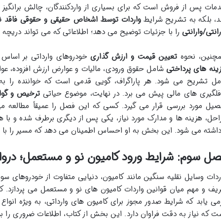
مات پس از فروش است که برای بسیاری از واردکنندگان، چالش برانگیز اس
د، بلکه به تشریح شرایط
واردات توسط اشخاص حقیقی و حقوقی فاقد نم
رانتی/وارانتی
را با جزئیات توضیح می دهد؛ اطلاعاتی که می تواند دریچه ها
چنین، نحوه
تعیین قیمت و ارزش گذاری
خودروهای وارداتی بر اساس
ینه های پرداختی
شامل حقوق ورودی، مالیات و عوارض ارزش افزوده، عو
مل تشریح می شود. هر پاراگراف، گویی قدمی است که خواننده را به
فلگیری های مالی پیش می برد. در نهایت، موضوع حیاتی
ترخیص و گواهی 
صیل مورد بررسی قرار می گیرد. کسی که این فصل را عمیقاً مطالعه م
احل، هزینه ها و مدارک مورد نیاز، یکی پس از دیگری برطرف شده و با 
داشته می شود. این بخش به او احساس اطمینان می دهد که مسیر را با 
ل سوم: شرایط ورود کامیون نو و مستعمل؛ دروا
ردات وسایل نقلیه سنگین مانند کامیون، دنیایی متفاوت از خودروهای سو
یف و مهم میان قوانین واردات کامیون های نو و مستعمل می پردازد. کس
می یابد که شرایط صدور مجوز برای کامیون های وارداتی، به ویژه انوا
ت که نیاز به دقت فراوان دارد. این بخش از کتاب، اطلاعات ضروری را ب