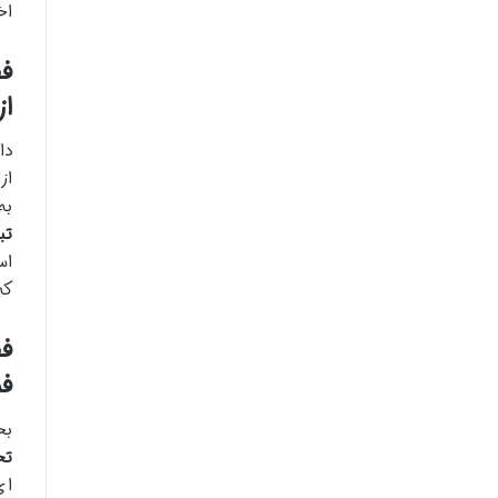
اخ
فص
از
دا
از
به
تبصره
اس
که
فر
بخ
تخف
ای