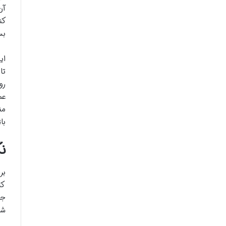
آن
کن
بس
ای
تا
رو
عم
من
با
ن
بر
کت
جذ
شو