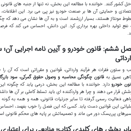
خل کشور کنند. خواننده با مطالعه این بخش، نه تنها از جنبه های قانونی 
تصادی و حمایتی آن ها بر صنعت خودرو نیز پی می برد. این اطلاعات، بر
وط مونتاژ هستند، بسیار ارزشمند است و به آن ها نشان می دهد که چ
 نفع تولید داخلی بهره برداری کرد. این دانش، احساس می کند که فر
د.
ل ششم: قانون خودرو و آیین نامه اجرایی آن؛ 
رداتی
ب و ستون فقرات هر فرآیند وارداتی، قوانین و مقرراتی است که آن را 
اهی عمیق به
قانون چگونگی محاسبه و وصول حقوق گمرکی، سود بازرگان
نون خودرو
دارد. خواننده با مطالعه این بخش، درمی یابد که چگونه این
شش قرار می دهند و چرا هر واردکننده ای باید تسلط کاملی بر آن ها داشت
اهی فعالیت رسمی گرفته تا سایر جزئیات قانونی، همه و همه به گونه ا
لیاتی این قوانین دست یابد. کسی که این فصل را خوب بفهمد، احساس ام
یرهای پرریسک دور می ماند و تصمیماتش بر پایه های محکم قانونی است
یر بخش های کلیدی کتاب؛ منابعی برای اعتباری پ