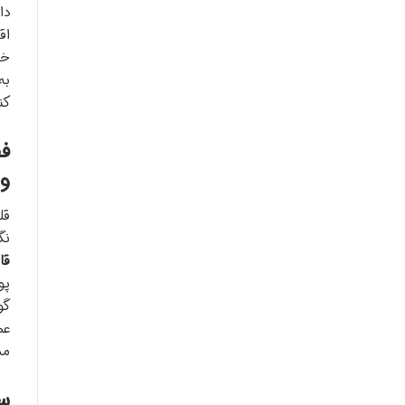
دا
اق
خط
به
کن
فص
وا
قل
نگ
قا
پو
گو
عم
مس
سا