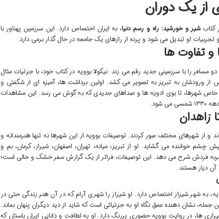
ی از یک دوران
 کتاب
شیر و خورشید: راه و رسم دنیا
، به ایران اختصاص دارد. این سرزمین پهناور با
جربیات او تبدیل می شود و پرده از رازهای یک جامعه در حال گذار برمی دارد.
 و تفاوت ها
دو مسافر را با سرزمینی جدید رقم می زند. نیکولا بوویه در کتاب خود، با جزئیات مثال
س از ورودشان به تبریز به تصویر می کشد. اولین برداشت ها، آمیزه ای از شگفتی و
 خاص شهرها، تا بوی ادویه ها و صداهای جدیدی که به گوش می رسد. این مشاهدات
ی شود.
تا زاهدان
 و از شهرهای مختلف عبور کردند. توصیفات بوویه از این شهرها نه تنها هنرمندانه و
 چشم خواننده می گشاید. او از تبریز، میانه، تهران، اصفهان، شیراز، کرمان، بم و
حصربه فردش شرح می دهد. این توصیفات، فراتر از یک گزارش سفر خشک و خالی است؛
آن دیار هستند.
یه، به شهر شیراز اختصاص دارد. او شیراز را شهری آرام که در آن هنر زندگی حتی در
جمله، نشان دهنده عمق نگاه او به جزئیاتی است که شاید از دید دیگران پنهان بماند.
ازی ها، در روایت بوویه حضوری پررنگ دارد. او به لطافت و دانایی ایران باستان که