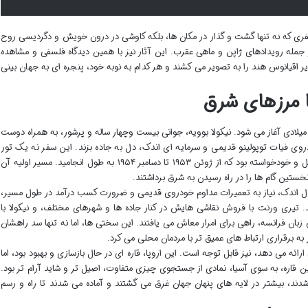
سفری که نه تنها گشت و گذار در مکان ها، بلکه کاوشی در درون خویش و دگردیسی روح
 جمله رویدادهای ژاپن و ماهی عقرب. این آثار نیز با همین دیدگاه فلسفی و مشاهده
ایر اقیانوس هند را به تصویر می کشند و هر کدام به نوبه خود، پنجره ای به جهان بینی
تا مرزهای شرق
ر سال ۱۹۵۳ میلادی آغاز می شود. نیکولا بوویه، جوانی بیست وچهار ساله و پرشور، به همراه دوست
 فیات توپولینو قدیمی و سرمایه ای اندک، دل به جاده بزند. این سفر نه یک تور
تفریحی برنامه ریزی شده، بلکه یک ماجراجویی اصیل و خودخواسته بود که از ژوئن ۱۹۵۳ تا دسامبر ۱۹۵۴ به طول انجامید. مسیر اولیه آن
 نخستین گام ها را در راه رسیدن به شرق برداشتند.
پول اندک، نیاز به تعمیرات مداوم خودروی قدیمی و ضرورت کسب درآمد در طول مسیر،
 تیری ورنت با فروش نقاشی هایش در کنار جاده ها و شهرهای مختلف، و نیکولا با
ان فرانسه، راهی برای امرار معاش می یافتند. این سختی ها، اما نه تنها سد راهشان
 به برقراری ارتباط های عمیق تر با مردمان محلی می کرد.
ئه می دهد، نیز قابل توجه است. این اروپا، قاره ای در حال بازسازی و بهبود بود، اما
 قاره، به سوی آسیا، نمادی از جستجوی چیزی متفاوت، اصیل تر و شاید آرام تر بود.
 شدند، بیشتر در لایه های پنهان جهان غرق می گشتند و آماده می شدند تا راه و رسم