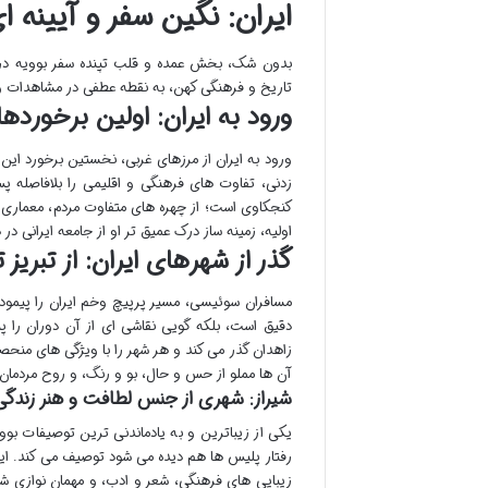
ایران: نگین سفر و آیینه ا
بدون شک، بخش عمده و قلب تپنده سفر بوویه در
تاریخ و فرهنگی کهن، به نقطه عطفی در مشاهدات و ت
ورود به ایران: اولین برخوردها
ورود به ایران از مرزهای غربی، نخستین برخورد این 
زدنی، تفاوت های فرهنگی و اقلیمی را بلافاصله پ
کنجکاوی است؛ از چهره های متفاوت مردم، معماری
اولیه، زمینه ساز درک عمیق تر او از جامعه ایرانی در دهه ۱۳۳۰ شمسی م
گذر از شهرهای ایران: از تبریز 
مسافران سوئیسی، مسیر پرپیچ وخم ایران را پیمودند
دقیق است، بلکه گویی نقاشی ای از آن دوران را پیش
زاهدان گذر می کند و هر شهر را با ویژگی های من
آن ها مملو از حس و حال، بو و رنگ، و روح مردمان 
شیراز: شهری از جنس لطافت و هنر زندگی
یکی از زیباترین و به یادماندنی ترین توصیفات بوو
رفتار پلیس ها هم دیده می شود توصیف می کند. این 
زیبایی های فرهنگی، شعر و ادب، و مهمان نوازی شیر