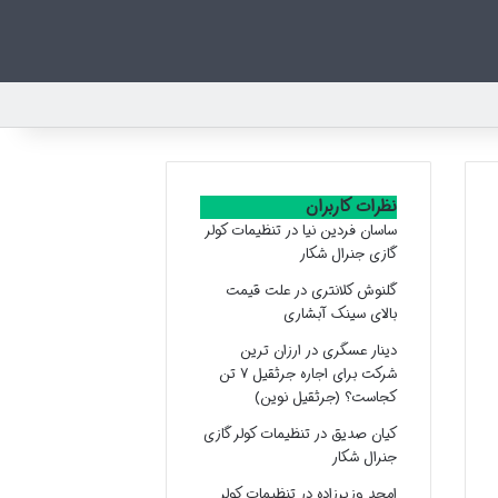
نظرات کاربران
ساسان فردین نیا
در
تنظیمات کولر
گازی جنرال شکار
گلنوش کلانتری
در
علت قیمت
بالای سینک آبشاری
دینار عسگری
در
ارزان ترین
شرکت برای اجاره جرثقیل ۷ تن
کجاست؟ (جرثقیل نوین)
کیان صدیق
در
تنظیمات کولر گازی
جنرال شکار
امجد وزیرزاده
در
تنظیمات کولر