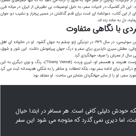
از جزئیات، روایتی از سفر خود به شرق را ارائه می دهد که نه تنها جغرافیای مسیر،
. این اثر کلاسیک در ادبیات سفر، به دلیل توصیفات بی نظیرش از ایران در میانه قرن
 از این کتاب، دعوتنامه ای است برای قدم گذاشتن در مسیر پرفراز و نشیب دو جوان
ایه، دل به جاده زده اند.
گردی با نگاهی متفاوت
نیکولا بوویه (۱۹۲۹-۱۹۹۸)، نویسنده، جهانگرد و عکاس سوئیسی، در سال ۱۹۲۹ در نزدیکی ژنو چشم به جهان گشود. او در خانواده ای اهل
انی، عطش سیری ناپذیری برای سفر و درک جهان پیرامونش داشت. این شور و شوق،
سی سال از عمرش را صرف جهانگردی کرد.
در سفر پرماجرای راه و رسم دنیا، بوویه تنها نبود؛ دوست هنرمند و همسفر او، تیری ورنت (Thierry Vernet)، رنگ و بوی دیگری به این
 درآمدی برای ادامه سفر بود، بلکه لحظات و مناظر را به شکلی هنرمندانه ثبت می کرد
رد سفر، او را از سایر جهانگردان متمایز می ساخت. او معتقد بود:
لکه خودش دلیلی کافی است. هر مسافر در ابتدا خیال
خت، اما دیری نمی گذرد که متوجه می شود این سفر