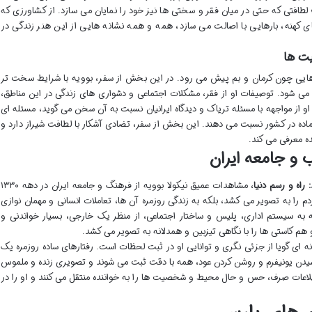
؛ لطافتی که حتی در میان فقر و سختی ها نیز خود را نمایان می سازد. از کشاورزی که
 کهنه، بارهایی با اصالت می سازد، همه و همه نشانه هایی از این هنر زندگی در
یت ها
ایی چون کرمان و بم پیش می رود. در این بخش از سفر، بوویه با شرایط سخت تر
 می شود. توصیفات او از فقر، مشکلات اجتماعی و دشواری های زندگی در این مناطق،
او از مواجهه با مسئله تریاک و دیدگاه ایرانیان نسبت به آن سخن می گوید، مسئله ای
اده در کشور نسبت می دهند. این بخش از سفر، تضادی آشکار با لطافت شیراز دارد و
ده معرفی می کند.
و جامعه ایران
راه و رسم دنیا
، مشاهدات عمیق نیکولا بوویه از فرهنگ و جامعه ایران در دهه ۱۳۳۰
 را به تصویر می کشد، بلکه به زندگی روزمره آن ها، تعاملات انسانی و مهمان نوازی
ویه به سیستم اداری، پلیس و ساختار اجتماعی، از منظر یک خارجی، بسیار خواندنی و
هم کاستی ها را با نگاهی تیزبین و همدلانه به تصویر می کشد.
ونه ای گویا از جزئی نگری و توانایی او در ثبت لحظات است. رفتارهای ساده روزمره یک
وشیدن یونیفرم و روشن کردن عود، همه با دقت ثبت می شوند و تصویری زنده و ملموس
 اطلاعات صرف، حس و حال محیط و شخصیت ها را به خواننده منتقل می کنند و او را در