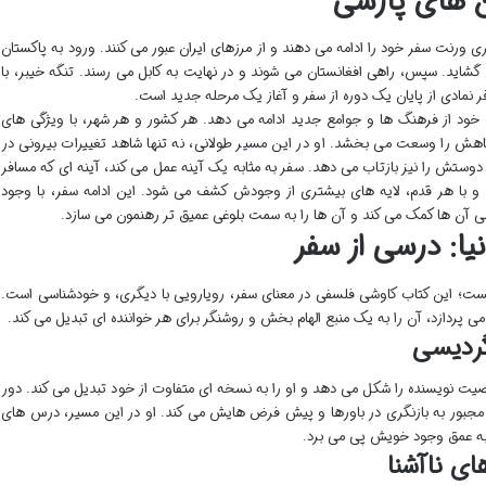
ین های پارسی
ری ورنت سفر خود را ادامه می دهند و از مرزهای ایران عبور می کنند. ورود به پاکستان
شاید. سپس، راهی افغانستان می شوند و در نهایت به کابل می رسند. تنگه خیبر، با
 نمادی از پایان یک دوره از سفر و آغاز یک مرحله جدید است.
ود از فرهنگ ها و جوامع جدید ادامه می دهد. هر کشور و هر شهر، با ویژگی های
هش را وسعت می بخشد. او در این مسیر طولانی، نه تنها شاهد تغییرات بیرونی در
وستش را نیز بازتاب می دهد. سفر به مثابه یک آینه عمل می کند، آینه ای که مسافر
د و با هر قدم، لایه های بیشتری از وجودش کشف می شود. این ادامه سفر، با وجود
 آن ها کمک می کند و آن ها را به سمت بلوغی عمیق تر رهنمون می سازد.
یا: درسی از سفر
ست؛ این کتاب کاوشی فلسفی در معنای سفر، رویارویی با دیگری، و خودشناسی است.
می پردازد، آن را به یک منبع الهام بخش و روشنگر برای هر خواننده ای تبدیل می کند.
گردیسی
 نویسنده را شکل می دهد و او را به نسخه ای متفاوت از خود تبدیل می کند. دور
را مجبور به بازنگری در باورها و پیش فرض هایش می کند. او در این مسیر، درس های
 به عمق وجود خویش پی می برد.
ای ناآشنا