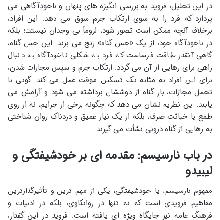
در این تحلیل، فروید به بررسی انگیزه های پنهان و ناخودآگاهی می
پردازد که فرد را به سوی ارتکاب جرم سوق می دهد. این افراد،
برخلاف آنچه ممکن است تصور شود، لزوماً بی وجدان نیستند؛ بلکه
در ناخودآگاه خود، از یک «حس گناه» رنج می برند. این حس گناه،
گاهی آنقدر طاقت فرساست که فرد به شکلی ناخودآگاه به دنبال
راهی برای رهایی از آن می گردد. ارتکاب جرم و سپس مجازات شدن،
برای این افراد به مثابه یک تسکین موقت عمل می کند. گویی با
تحمل مجازات، بار گناه از دوششان برداشته می شود و آرامش می
یابند. این نظریه نشان می دهد که چگونه برخی از جرایم، نه از روی
طمع یا خباثت صرف، بلکه از یک نیاز عمیق و دردناک روان شناختی
به رهایی از گناه درونی نشأت می گیرند.
در باب نارسیسم: مقدمه ای بر خودشیفتگی و
لیبیدو
مفهوم نارسیسم، یا خودشیفتگی، یکی از مهم ترین و تأثیرگذارترین
مفاهیم فرویدی است که نه تنها در روانکاوی، بلکه در ادبیات و
فرهنگ عامه نیز جایگاه ویژه ای یافته است. فروید در این گفتار،