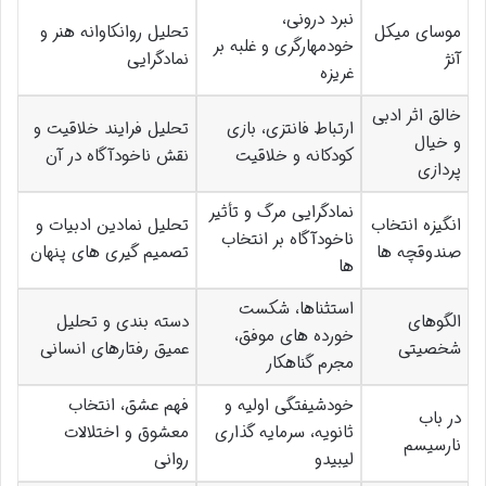
نبرد درونی،
موسای میکل
تحلیل روانکاوانه هنر و
خودمهارگری و غلبه بر
آنژ
نمادگرایی
غریزه
خالق اثر ادبی
ارتباط فانتزی، بازی
تحلیل فرایند خلاقیت و
و خیال
کودکانه و خلاقیت
نقش ناخودآگاه در آن
پردازی
نمادگرایی مرگ و تأثیر
انگیزه انتخاب
تحلیل نمادین ادبیات و
ناخودآگاه بر انتخاب
صندوقچه ها
تصمیم گیری های پنهان
ها
استثناها، شکست
الگوهای
دسته بندی و تحلیل
خورده های موفق،
شخصیتی
عمیق رفتارهای انسانی
مجرم گناهکار
خودشیفتگی اولیه و
فهم عشق، انتخاب
در باب
ثانویه، سرمایه گذاری
معشوق و اختلالات
نارسیسم
لیبیدو
روانی