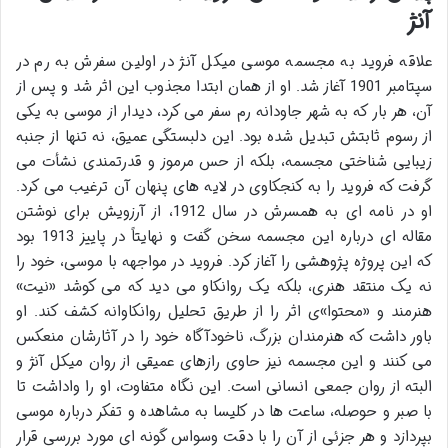
آنژ
علاقه فروید به مجسمه موسی میکل آنژ در اولین سفرش به رم در
سپتامبر 1901 آغاز شد. او از همان ابتدا مجذوب این اثر شد و پس از
آن، هر بار که به شهر جاودانه رم سفر می کرد، دیدار از موسی به یکی
از رسوم ثابتش تبدیل شده بود. این دلبستگی عمیق، نه تنها از جنبه
زیبایی شناختی مجسمه، بلکه از حس مرموز و قدرتمندی نشأت می
گرفت که فروید را به کنجکاوی در لایه های پنهان آن ترغیب می کرد.
او در نامه ای به همسرش در سال 1912، از آرزویش برای نوشتن
مقاله ای درباره این مجسمه سخن گفت و نهایتاً در پاییز 1913 بود
که این پروژه پژوهشی را آغاز کرد. فروید در مواجهه با موسی، خود را
نه یک منتقد هنری، بلکه یک روانکاو می دید که می کوشد «نیت»
هنرمند و «محتوا»ی اثر را از طریق تحلیل روانکاوانه کشف کند. او
باور داشت که هنرمندان بزرگ، ناخودآگاه خود را در آثارشان منعکس
می کنند و این مجسمه نیز حاوی رازهای عمیقی از روان میکل آنژ و
البته از روان جمعی انسانی است. این نگاه متفاوت، او را واداشت تا
با صبر و حوصله، ساعت ها در کلیسا به مشاهده و تفکر درباره موسی
بپردازد و هر جزئی از آن را با دقت وسواس گونه ای مورد بررسی قرار