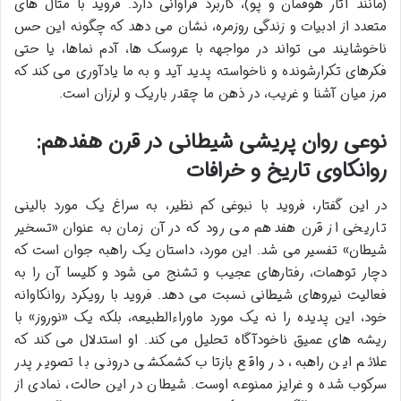
(مانند آثار هوفمان و پو)، کاربرد فراوانی دارد. فروید با مثال های
متعدد از ادبیات و زندگی روزمره، نشان می دهد که چگونه این حس
ناخوشایند می تواند در مواجهه با عروسک ها، آدم نماها، یا حتی
فکرهای تکرارشونده و ناخواسته پدید آید و به ما یادآوری می کند که
مرز میان آشنا و غریب، در ذهن ما چقدر باریک و لرزان است.
نوعی روان پریشی شیطانی در قرن هفدهم:
روانکاوی تاریخ و خرافات
در این گفتار، فروید با نبوغی کم نظیر، به سراغ یک مورد بالینی
تاریخی از قرن هفدهم می رود که در آن زمان به عنوان «تسخیر
شیطان» تفسیر می شد. این مورد، داستان یک راهبه جوان است که
دچار توهمات، رفتارهای عجیب و تشنج می شود و کلیسا آن را به
فعالیت نیروهای شیطانی نسبت می دهد. فروید با رویکرد روانکاوانه
خود، این پدیده را نه یک مورد ماوراءالطبیعه، بلکه یک «نوروز» با
ریشه های عمیق ناخودآگاه تحلیل می کند. او استدلال می کند که
علائم این راهبه، در واقع بازتاب کشمکشی درونی با تصویر پدر
سرکوب شده و غرایز ممنوعه اوست. شیطان در این حالت، نمادی از