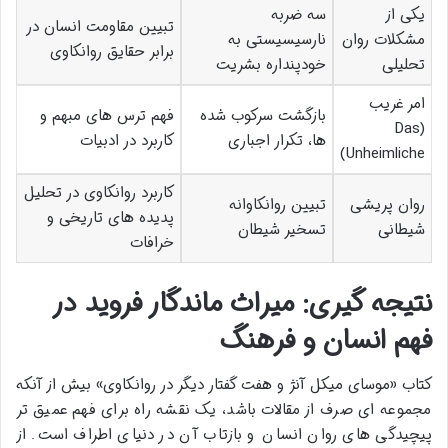
یکی از
سه ضربه
تبیین مقاومت انسان در
مشکلات روان
نارسیسیستی به
برابر حقایق روانکاوی
تحلیلی
خودپنداره بشریت
امر غریب
بازگشت سرکوب شده
فهم ترس های مبهم و
(Das
ها، تکرار اجباری
کاربرد در ادبیات
Unheimliche)
کاربرد روانکاوی در تحلیل
روان پریشی
تبیین روانکاوانه
پدیده های تاریخی و
شیطانی
تسخیر شیطان
خرافات
نتیجه گیری: میراث ماندگار فروید در
فهم انسان و فرهنگ
کتاب «موسای میکل آنژ و هفت گفتار دیگر در روانکاوی» بیش از آنکه
مجموعه ای صرف از مقالات باشد، یک نقشه راه برای فهم عمیق تر
پیچیدگی های روان انسان و بازتاب آن در دنیای اطراف است. از