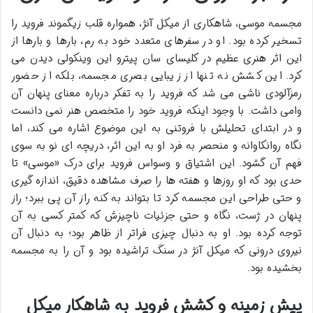
مجسمه موسی، شاهکاری از میکل آنژ، همواره قلب زیگموند فروید را
تسخیر کرده بود. او در سفرهای متعدد خود به رم، بارها و بارها از
این اثر هنری عظیم در کلیسای سان پیترو این وینکولی دیدن می
کرد. این کشش نه تنها از زیبایی بصری مجسمه، بلکه از حضور
رمزآلودی ناشی می شد که فروید را به تفکر درباره معنای پنهان آن
وامی داشت. با وجود اینکه فروید خود را متخصص هنر نمی دانست
و در ابتدای تحلیلش با فروتنی به این موضوع اشاره می کند، اما
نگاه روانکاوانه و منحصر به فرد او به این اثر، دریچه ای نو به سوی
فهم آن گشود. این اشتیاق و وسواس فروید برای درک «موسی» تا
حدی بود که او روزها و هفته ها را صرف مشاهده دقیق، اندازه گیری
و حتی طراحی این مجسمه کرد تا بتواند به کنه راز آن پی ببرد؛ راز
پنهان در ژست، نگاه و حتی جزئیات ناچیزش که کمتر کسی به آن
توجه کرده بود. او به دنبال چیزی فراتر از ظاهر بود؛ به دنبال آن
نیروی درونی که میکل آنژ در سنگ تراشیده بود و آن را به مجسمه
بخشیده بود.
پیش زمینه و کشش فروید به شاهکار میکل