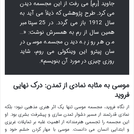
جاوید [رم] مى رفت از این مجسمه دیدن
مى کرد. طرح پژوهشى که ذیلاً مى آید به
سال 1912 باز مى گردد. در 25 سپتامبر
همین سال از رم به همسرش نوشت: «…
من هر روز به دیدن مجسمه موسى در
سان پیترو این وینکولى مى روم، شاید
روزى چیزى در مورد آن بنویسم».
موسی به مثابه نمادی از تمدن: درک نهایی
فروید
از نگاه فروید، مجسمه موسی تنها یک اثر هنری مذهبی نبود؛ بلکه
نمادی قدرتمند از مسیر دشوار تمدن سازی و پیشرفت بشری بود. او
این مجسمه را تجسمی هنرمندانه از اهمیت غلبه بر تمایلات غریزی
و ابتدایی انسان می دانست. موسی با مهار کردن خشم خود و