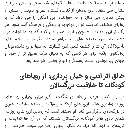
جمله فرآیند خلاقیت، داستان ها، الگوهای شخصیتی و حتی خرافات
نشان می دهد. این بخش از کتاب، گستره نظری فروید را بیش از
پیش نمایان می سازد و به خواننده این امکان را می دهد که با
زوایای مختلف اندیشه او در مواجهه با زندگی و فرهنگ آشنا شود. هر
یک از این مقالات، همچون لنزی عمل می کنند که به ما اجازه می
دهند به عمق پدیده های به ظاهر ساده بنگریم و ریشه های
ناخودآگاه آن ها را کشف کنیم. این گفتارها نه تنها برای دانشجویان
روانکاوی، بلکه برای هر کسی که به دنبال درک عمیق تر از خود و
جهان پیرامونش است، روشنگر و الهام بخش خواهند بود.
خالق اثر ادبی و خیال پردازی: از رویاهای
کودکانه تا خلاقیت بزرگسالان
در این گفتار، فروید رابطه ای شگفت انگیز میان رویاپردازی های
روزانه (فانتزی ها)، بازی های کودکانه و فرآیند پیچیده خلاقیت هنری
در بزرگسالان برقرار می کند. او معتقد است که رویاپردازی های روزانه،
همان بازی های کودکانه بزرگسالان هستند که در آن ها تمایلات و
آرزوهای ناخودآگاه افراد به شکلی پنهان ارضا می شوند. هنرمندان و