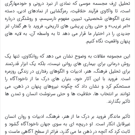
تحلیل ژرف مجسمه موسی که نمادی از نبرد درونی و خودمهارگری
است، تا واکاوی فرآیند خلاقیت، رمزگشایی از نمادهای ادبی، دسته
بندی الگوهای شخصیتی، تبیین مفهوم نارسیسم، و روشنگری درباره
«امر غریب» و حتی روان پریشی های تاریخی، فروید با هر گفتار، لنز
جدیدی را در اختیار ما قرار می دهد تا به واسطه آن، به لایه های
پنهان واقعیت نگاه کنیم.
این مجموعه مقالات به وضوح نشان می دهد که روانکاوی، تنها یک
روش درمانی برای بیماری های روانی نیست، بلکه یک ابزار قدرتمند
برای تحلیل فرهنگ، هنر، ادبیات و الگوهای رفتاری در زندگی روزمره
است. فروید با این آثار خود، بنیان های درک ما از ناخودآگاه را
مستحکم کرد و نشان داد که چگونه نیروهای پنهان در ذهن، می
توانند بر انتخاب ها، خلاقیت ها و حتی سرنوشت انسان و تمدن ها
تأثیر بگذارند.
تأثیر ماندگار فروید بر درک ما از هنر، فرهنگ، ادبیات و روان انسان
غیرقابل انکار است. او دریچه ای به سوی جهان ناخودآگاه گشود و
ثابت کرد که آنچه در ذهن ما می گذرد، فراتر از سطح آگاهی ماست و