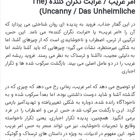
امر غریب / غرابت نگران کننده (The
Uncanny / Das Unheimliche)
در این گفتار جذاب، فروید به پدیده ای روان شناختی می پردازد که
آن را «امر غریب» یا «غرابت نگران کننده» می نامد. این حس،
ترکیبی از ترس، اضطراب و ناخوشایندی است که از چیزهای آشنا، اما
به شکلی غیرمنتظره، نشأت می گیرد؛ چیزهایی که باید آشنا باشند اما
به دلیلی عجیب، ناآشنا و ترسناک به نظر می رسند. فروید ریشه امر
غریب را در دو عامل اصلی می بیند: بازگشت سرکوب شده ها و تکرار
اجباری.
او توضیح می دهد که امر غریب، زمانی رخ می دهد که چیزی که در
گذشته آشنا و شاید دوست داشتنی بوده، اما بعداً سرکوب شده و به
ناخودآگاه رانده شده، دوباره به شکلی تغییریافته و تهدیدآمیز بازمی
گردد. این بازگشت سرکوب شده، حس ترس و اضطراب را در فرد
برمی انگیزد. همچنین، پدیده تکرار اجباری، یعنی تکرار ناخواسته
وقایع یا تجربیات ناخوشایند، نیز می تواند منجر به حس امر غریب
شود. این مفهوم در ادبیات، به ویژه در داستان های ترسناک و گوتیک