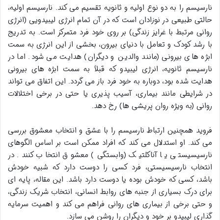
نارسیسم را به دو نوع اولیه و ثانویه تقسیم می کند. نارسیسم اولیه،
حالتی طبیعی در نوزادان است که در آن تمام انرژی لیبیدویی (انرژی
روانی مرتبط با غرایز زندگی) بر روی خود فرد متمرکز است. به تدریج
با رشد کودک و تعامل با دنیای بیرون، بخشی از این انرژی به سمت
ابژه های بیرونی (مانند والدین و دیگران) هدایت می شود. اما در
نارسیسم ثانویه، انرژی لیبیدو که قبلاً به سمت ابژه های بیرونی
هدایت شده بود، دوباره به خود فرد باز می گردد. این اتفاق می تواند
در شرایطی مانند بیماری، آسیب پذیری یا حتی در برخی اختلالات
روانی (به ویژه روان پریشی ها) رخ دهد.
فروید همچنین ارتباط نارسیسم را با عشق و انتخاب معشوق بررسی
می کند. او استدلال می کند که افراد ممکن است بر اساس الگوهای
نارسیسیستی یا آناکلتیک (وابستگی) معشوق انتخاب کنند. در
انتخاب نارسیسیستی، فرد کسی را دوست دارد که شبیه خودش
باشد، کسی که خودش بوده یا دوست دارد باشد. این مقاله، پایه ای
برای درک بسیاری از جنبه های روابط انسانی، انتخاب شریک زندگی،
و حتی برخی از بیماری های روانی فراهم می کند و اهمیت سرمایه
گذاری لیبیدو بر خود و دیگران را روشن می سازد.