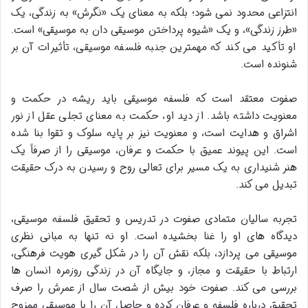
انتزاعی محدود نمی شود؛ بلکه به معنای یک «نگرش» به زندگی، یک
«طرز زندگی»، و یک «شیوه پرداختن موسیقی دان به موسیقی» است.
او تأکید می کند که مهمترین جنبه فلسفه موسیقی، تأثیرات آن بر
شنونده است.
صفوت معتقد است که فلسفه موسیقی باید ریشه در حکمت و
معنویت داشته باشد. از دید او، حکمت به معنای تجلی عقل از نور
اشراق و هدایت است، و معنویت نیز بر پایه سلوک و تقوا بنا شده
است. این پیوند عمیق با حکمت و عرفان، موسیقی را از صرفاً یک
هنر شنیداری به یک مسیر برای تعالی روح و رسیدن به درک حقیقت
تبدیل می کند.
تجربه سالیان متمادی صفوت در تدریس و تحقیق فلسفه موسیقی،
دیدگاه های او را غنا بخشیده است. او نه تنها به مبانی نظری
موسیقی می پردازد، بلکه نقش آن را در شکل گیری هویت فرهنگی،
ارتباط با حقیقت و مجاز، و جایگاه آن در زندگی روزمره انسان ها
بررسی می کند. صفوت خود بیش از شصت سال از عمرش را صرف
تحقیق درباره فلسفه و عرفان کرده و حاصل آن را با موسیقی ممزوج