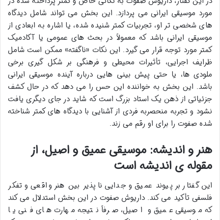
در این گفتار، داریوش صفوت به نکاتی خاص و کمتر پرداخته شده در
مورد موسیقی ایرانی می پردازد. این بخش می تواند شامل دیدگاه
های شخصی تر او، تجربیات کمتر شنیده شده، یا اشاره به ابعادی از
موسیقی ایرانی باشد که معمولاً در بحث های عمومی یا آکادمیک
کمتر مورد توجه قرار می گیرد. این نکات «ناگفته» ممکن است شامل
ظرایف اجرایی، تأثیرات محیطی و فرهنگی بر شکل گیری برخی
ملودی ها، یا حتی پیش بینی هایی درباره آینده موسیقی ایرانی
باشد. این بخش به خواننده این حس را می دهد که در حال کشف
جزئیاتی از ذهن یک استاد بزرگ است که شاید در جای دیگری یافت
نشود و تجربه منحصربه فردی از آشنایی با دیدگاه های کمتر شناخته
شده صفوت را برای او رقم می زند.
هنر و اندیشه: موسیقی عمیق و اصیل، از
مقوله ی اندیشه است
این گفتار بر پیوند عمیق و جدایی ناپذیر بین هنر واقعی و تفکر
فلسفی تأکید می کند. داریوش صفوت در این بخش استدلال می کند
که موسیقی عمیق و اصیل، صرفاً نتیجه مهارت های فنی یا