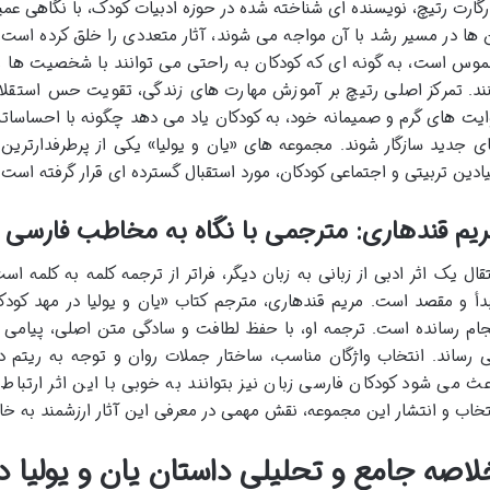
رگارت رتیچ، نویسنده ای شناخته شده در حوزه ادبیات کودک، با نگاهی ع
 ها در مسیر رشد با آن مواجه می شوند، آثار متعددی را خلق کرده است. 
موس است، به گونه ای که کودکان به راحتی می توانند با شخصیت ها و
ند. تمرکز اصلی رتیچ بر آموزش مهارت های زندگی، تقویت حس استقلال
ایت های گرم و صمیمانه خود، به کودکان یاد می دهد چگونه با احساساتشا
ی جدید سازگار شوند. مجموعه های «یان و یولیا» یکی از پرطرفدارترین
یادین تربیتی و اجتماعی کودکان، مورد استقبال گسترده ای قرار گرفته است.
یم قندهاری: مترجمی با نگاه به مخاطب فارسی ز
تقال یک اثر ادبی از زبانی به زبان دیگر، فراتر از ترجمه کلمه به کلمه ا
دأ و مقصد است. مریم قندهاری، مترجم کتاب «یان و یولیا در مهد کود
جام رسانده است. ترجمه او، با حفظ لطافت و سادگی متن اصلی، پیامی
 رساند. انتخاب واژگان مناسب، ساختار جملات روان و توجه به ریتم دا
عث می شود کودکان فارسی زبان نیز بتوانند به خوبی با این اثر ارتباط ب
تخاب و انتشار این مجموعه، نقش مهمی در معرفی این آثار ارزشمند به خا
لاصه جامع و تحلیلی داستان یان و یولیا 