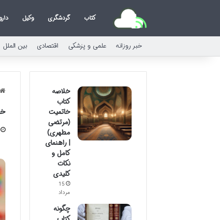
کتاب
گردشگری
وکیل
دارو
خبر روزانه
علمی و پزشکی
اقتصادی
بین الملل
خلاصه
کتاب
خل
خاتمیت
(مرتضی
مطهری)
| راهنمای
کامل و
نکات
کلیدی
15
مرداد
چگونه
کتاب