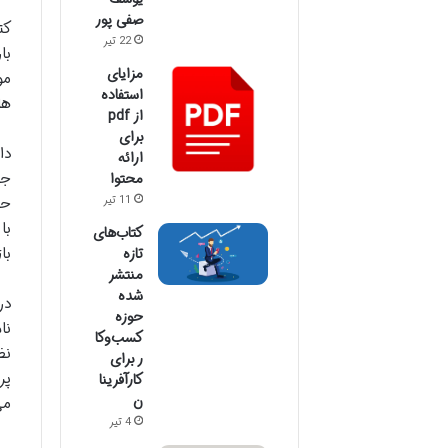
صفی پور
کت
22 تیر
با
مزایای
مو
استفاده
ها
از pdf
برای
دا
ارائه
جا
محتوا
حس
11 تیر
با
کتاب‌های
با
تازه
منتشر
شده
در
حوزه
نا
کسب‌وکا
نظ
ر برای
پر
کارآفرینا
ن
می
4 تیر