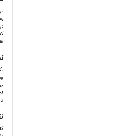
مه
رع
در
که
نق
تف
یک
بو
حم
تو
تا
ن
کت