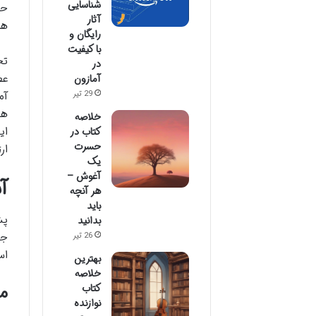
شناسایی
حس
آثار
هم
رایگان و
با کیفیت
تج
در
عط
آمازون
آم
29 تیر
هس
خلاصه
ای
کتاب در
حسرت
ار
یک
آغوش –
آ
هر آنچه
باید
پش
بدانید
جد
26 تیر
اس
بهترین
خلاصه
کتاب
ما
نوازنده