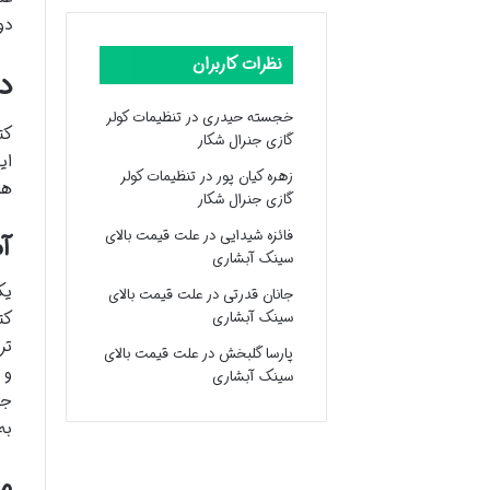
دو
نظرات کاربران
د
خجسته حیدری
در
تنظیمات کولر
کت
گازی جنرال شکار
ای
زهره کیان پور
در
تنظیمات کولر
ها
گازی جنرال شکار
فائزه شیدایی
در
علت قیمت بالای
آم
سینک آبشاری
یک
جانان قدرتی
در
علت قیمت بالای
کت
سینک آبشاری
تر
پارسا گلبخش
در
علت قیمت بالای
و 
سینک آبشاری
جد
به
م