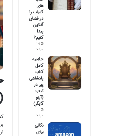
های
کمیاب را
در فضای
آنلاین
پیدا
کنیم؟
14
مرداد
خلاصه
کامل
کتاب
خ
پادشاهی
پیر در
تبعید
(
(آرنو
گایگر)
1
مرداد
کت
بر
نکاتی
از
برای