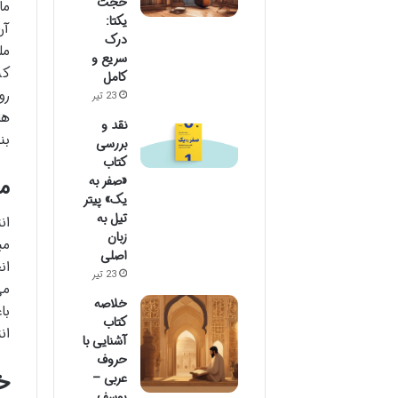
حجت
ما
یکتا:
آن
درک
مل
سریع و
کن
کامل
رو
23 تیر
ها
نقد و
بن
بررسی
کتاب
«صفر به
مر
یک» پیتر
تیل به
ان
زبان
مب
اصلی
ان
23 تیر
می
خلاصه
با
کتاب
ان
آشنایی با
حروف
خ
عربی –
یوسف