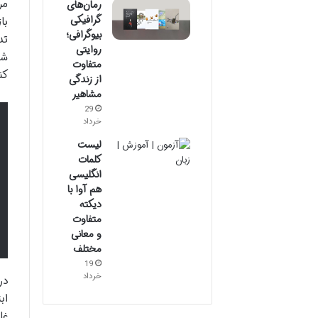
مر
رمان‌های
گرافیکی
با
بیوگرافی؛
تد
روایتی
شو
متفاوت
کن
از زندگی
مشاهیر
29
خرداد
لیست
کلمات
انگلیسی
هم آوا با
دیکته
متفاوت
و معانی
مختلف
19
خرداد
در
اب
غل