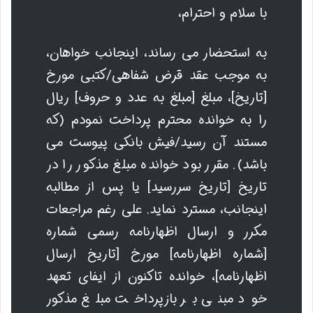
با سلام و احترام،
به استحضار می رساند، اینجانب خواهان،
به موجب عقد قرض شفاهی/کتبی مورخ
[تاریخ]، مبلغ [مبلغ به عدد و حروف] ریال
را به خوانده محترم پرداخت نمودم (که
مستند آن رسید/فیش بانکی پیوست می
باشد). مقرر بود خوانده مبلغ مذکور را در
تاریخ [تاریخ سررسید] یا پس از مطالبه
اینجانب، مسترد نماید. علی رغم مراجعات
مکرر و ارسال اظهارنامه رسمی شماره
[شماره اظهارنامه] مورخ [تاریخ ارسال
اظهارنامه]، خوانده تاکنون از ایفای تعهد
خود مبنی بر بازپرداخت مبلغ مذکور