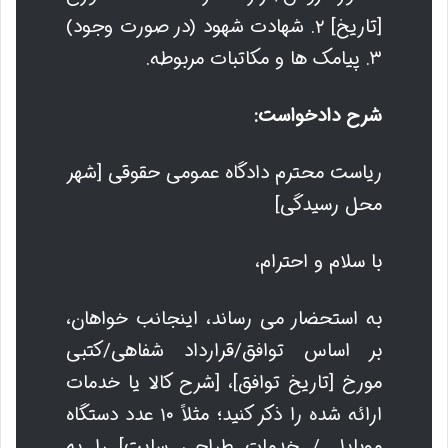
[تاریخ] ۲. شهادت شهود (در صورت وجود)
۳. پیامک ها و مکاتبات مربوطه.
شرح دادخواست:
ریاست محترم دادگاه عمومی حقوقی [شهر
محل رسیدگی]
با سلام و احترام،
به استحضار می رساند، اینجانب خواهان،
بر اساس توافق/قرارداد شفاهی/کتبی
مورخ [تاریخ توافق]، [شرح کالا یا خدمات
ارائه شده را ذکر کنید؛ مثلاً ۱۰ عدد دستگاه
موبایل / خدمات طراحی سایت] را به