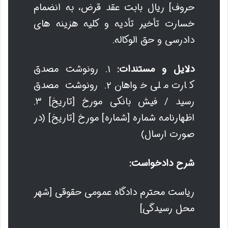
حروف] ریال بابت عقد قرض، به انضمام
خسارت تأخیر تأدیه و کلیه هزینه های
دادرسی و حق الوکاله.
دلایل و مستندات:
۱. رونوشت مصدق
کارت ملی خواهان ۲. رونوشت مصدق
رسید / فیش بانکی مورخ [تاریخ] ۳.
اظهارنامه شماره [شماره] مورخ [تاریخ] (در
صورت ارسال)
شرح دادخواست:
ریاست محترم دادگاه عمومی حقوقی [شهر
محل رسیدگی]