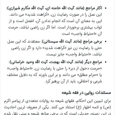
اکثر مراجع (مانند آیت الله خامنه ای، آیت الله مکارم شیرازی):
این عمل را در صورت رضایت زن، «کراهت شدید» می دانند.
این به معنای آن است که انجام ندادن آن، افضل است و از
ثواب بیشتری برخوردار است. اما اگر زن راضی نباشد، حرمت
آن «احتیاط واجب» است.
برخی مراجع (مانند آیت الله سیستانی):
معتقدند که این عمل
حتی با رضایت زن نیز «کراهت شدید» دارد و اگر زن راضی
نباشد، «احتیاط واجب» جایز نیست.
مراجع دیگر (مانند آیت الله بهجت، آیت الله وحید خراسانی):
«حرمت دخول از دبر» را حتی با رضایت زن، «احتیاط واجب»
یا «حرام مطلق» می دانند و بر این باورند که به دلایل مختلف
شرعی و اخلاقی، باید از آن پرهیز کرد.
مستندات روایی در فقه شیعه
برای تبیین این احکام، فقهای شیعه به روایات متعددی از پیامبر اکرم
(ص) و ائمه اطهار (ع) استناد می کنند. یکی از معروف ترین احادیث
در این زمینه، حدیثی است که در برخی منابع شیعه و سنی نقل شده