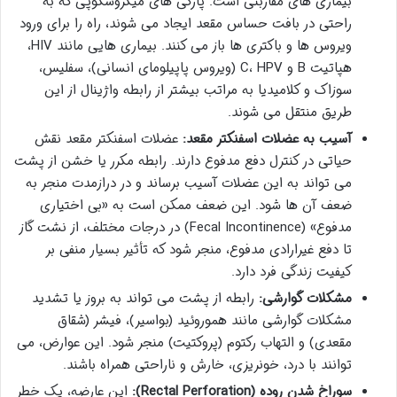
بیماری های مقاربتی است. پارگی های میکروسکوپی که به
راحتی در بافت حساس مقعد ایجاد می شوند، راه را برای ورود
ویروس ها و باکتری ها باز می کنند. بیماری هایی مانند HIV،
هپاتیت B و C، HPV (ویروس پاپیلومای انسانی)، سفلیس،
سوزاک و کلامیدیا به مراتب بیشتر از رابطه واژینال از این
طریق منتقل می شوند.
آسیب به عضلات اسفنکتر مقعد:
عضلات اسفنکتر مقعد نقش
حیاتی در کنترل دفع مدفوع دارند. رابطه مکرر یا خشن از پشت
می تواند به این عضلات آسیب برساند و در درازمدت منجر به
ضعف آن ها شود. این ضعف ممکن است به «بی اختیاری
مدفوع» (Fecal Incontinence) در درجات مختلف، از نشت گاز
تا دفع غیرارادی مدفوع، منجر شود که تأثیر بسیار منفی بر
کیفیت زندگی فرد دارد.
مشکلات گوارشی:
رابطه از پشت می تواند به بروز یا تشدید
مشکلات گوارشی مانند هموروئید (بواسیر)، فیشر (شقاق
مقعدی) و التهاب رکتوم (پروکتیت) منجر شود. این عوارض، می
توانند با درد، خونریزی، خارش و ناراحتی همراه باشند.
سوراخ شدن روده (Rectal Perforation):
این عارضه، یک خطر