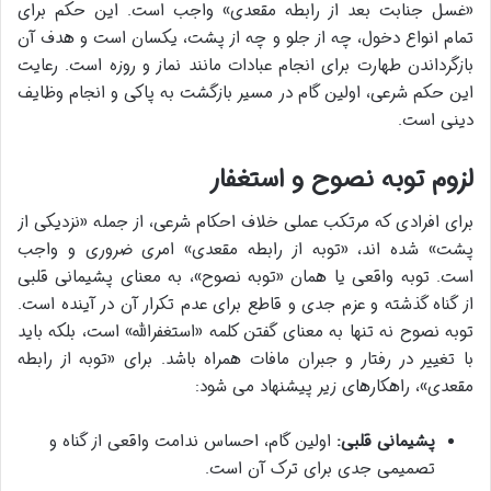
«غسل جنابت بعد از رابطه مقعدی» واجب است. این حکم برای
تمام انواع دخول، چه از جلو و چه از پشت، یکسان است و هدف آن
بازگرداندن طهارت برای انجام عبادات مانند نماز و روزه است. رعایت
این حکم شرعی، اولین گام در مسیر بازگشت به پاکی و انجام وظایف
دینی است.
لزوم توبه نصوح و استغفار
برای افرادی که مرتکب عملی خلاف احکام شرعی، از جمله «نزدیکی از
پشت» شده اند، «توبه از رابطه مقعدی» امری ضروری و واجب
است. توبه واقعی یا همان «توبه نصوح»، به معنای پشیمانی قلبی
از گناه گذشته و عزم جدی و قاطع برای عدم تکرار آن در آینده است.
توبه نصوح نه تنها به معنای گفتن کلمه «استغفرالله» است، بلکه باید
با تغییر در رفتار و جبران مافات همراه باشد. برای «توبه از رابطه
مقعدی»، راهکارهای زیر پیشنهاد می شود:
پشیمانی قلبی:
اولین گام، احساس ندامت واقعی از گناه و
تصمیمی جدی برای ترک آن است.