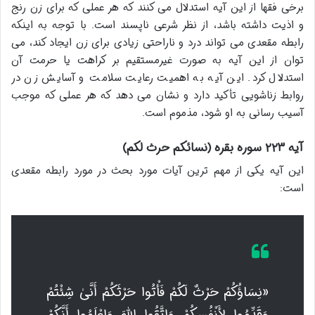
برخی فقها از این آیه استدلال می کنند که هر عملی که برای زن رنج
و اذیت داشته باشد، از نظر شرعی ناپسند است. با توجه به اینکه
رابطه مقعدی می تواند درد و ناراحتی زیادی برای زن ایجاد کند، می
توان از این آیه به صورت غیرمستقیم بر کراهت یا حرمت آن
استدلال کرد. این آیه به اهمیت رعایت سلامت و آسایش زن در
روابط زناشویی تأکید دارد و نشان می دهد که هر عملی که موجب
آسیب رسانی به او شود، مذموم است.
آیه ۲۲۳ سوره بقره (نسائكم حرث لكم)
این آیه یکی از مهم ترین آیات مورد بحث در مورد رابطه مقعدی
است:
«نِسَاؤُكُمْ حَرْثٌ لَكُمْ فَأْتُوا حَرْثَكُمْ أَنَّىٰ شِئْتُمْ
وَقَدِّمُوا لِأَنْفُسِكُمْ وَاتَّقُوا اللَّهَ وَاعْلَمُوا أَنَّكُمْ