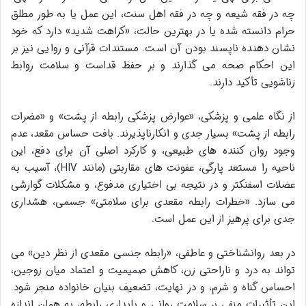
چه در فقه شیعه و چه در فقه اهل سنت، این عمل یا به طور مطلق
حرام دانسته شده یا در بهترین حالت، «کراهت شدید» دارد که خود
نشان دهنده ناپسند بودن آن است. مستندات قرآنی و روایی نیز بر
این احکام صحه می گذارند و بر حفظ قداست و سلامت روابط
زناشویی تأکید دارند.
از نگاه علمی و پزشکی، «عوارض پزشکی رابطه از پشت» و «مضرات
رابطه از پشت» بسیار جدی و انکارناپذیرند. بافت حساس مقعد، عدم
وجود روان کننده های طبیعی، و کارکرد اصلی آن برای دفع، این
ناحیه را مستعد پارگی، عفونت های مقاربتی (مانند HIV)، آسیب به
عضلات اسفنکتر و در نتیجه بی اختیاری مدفوع، و مشکلات گوارشی
می سازد. «خطرات رابطه مقعدی برای سلامتی» جسمی، هشداری
جدی برای پرهیز از این عمل است.
در بعد روانشناختی و عاطفی، «رابطه جنسی مقعدی از نظر دین» می
تواند به درد و ناراحتی زن، کاهش صمیمیت و اعتماد میان زوجین،
احساس گناه و شرم، و در نهایت، تضعیف بنیان خانواده منجر شود.
این تأثیرات منفی بر سلامت روانی و پایداری رابطه، به همان اندازه