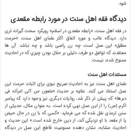
شود.
دیدگاه فقه اهل سنت در مورد رابطه مقعدی
در فقه اهل سنت، «رابطه مقعدی در اسلام» رویکرد سخت گیرانه تری
دارد. دیدگاه غالب و مورد اتفاق اکثر علمای اهل سنت، «حرمت
مطلق» این عمل است، چه زن راضی باشد و چه نباشد. آن ها
معتقدند که توافق دو طرف، دلیلی بر حلال بودن چیزی که در احادیث
ممنوع شده، نیست.
مستندات اهل سنت
علمای اهل سنت نیز به احادیث صریح نبوی برای اثبات حرمت این
عمل استناد می کنند. علاوه بر حدیث «ملعون من آتی امرأته فی
دبرها» که پیش تر ذکر شد، روایات دیگری نیز وجود دارد که پیامبر
اکرم (ص) را از این عمل نهی کرده است. به عنوان مثال، حدیثی از
سنن ترمذی نقل شده که می فرماید: «کسی که با زن در حال حیض
یا از مقعد با او نزدیکی کند، از دین خارج شده است.» این حدیث و
احادیث مشابه، نشان دهنده ممنوعیت قاطع این عمل در دیدگاه