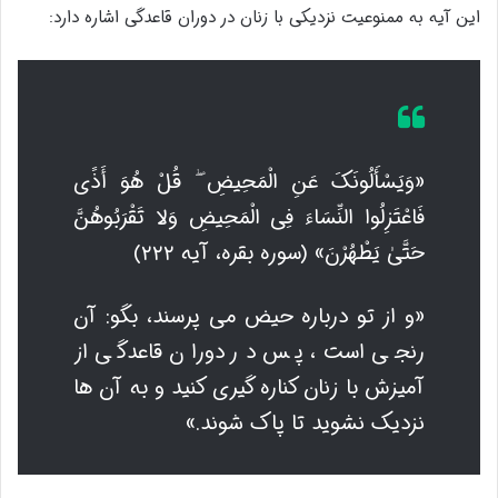
این آیه به ممنوعیت نزدیکی با زنان در دوران قاعدگی اشاره دارد:
«وَیَسْأَلُونَکَ عَنِ الْمَحِیضِ ۖ قُلْ هُوَ أَذًی
فَاعْتَزِلُوا النِّسَاءَ فِی الْمَحِیضِ وَلا تَقْرَبُوهُنَّ
حَتَّیٰ یَطْهُرْنَ» (سوره بقره، آیه ۲۲۲)
«و از تو درباره حیض می پرسند، بگو: آن
رنجی است، پس در دوران قاعدگی از
آمیزش با زنان کناره گیری کنید و به آن ها
نزدیک نشوید تا پاک شوند.»