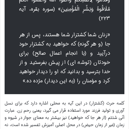
مُلَاقُوهُ وَبَشِّرِ الْمُؤْمِنِينَ» (سوره بقره، آیه
۲۲۳)
«زنان شما کشتزار شما هستند، پس از هر
جا (و هر گونه) که خواهید به کشتزار خود
درآیید و (با انجام اعمال صالح) برای
خودتان (توشه ای) از پیش بفرستید و از
خدا بترسید و بدانید که او را دیدار خواهید
کرد و مؤمنان را (به این دیدار) مژده ده.»
کلمه حرث (کشتزار) در این آیه به محلی اشاره دارد که برای نسل
آوری و تولید فرزند مورد استفاده قرار می گیرد، یعنی رحم زن. عبارت
أنّى شئتم (از هر جا که خواهید) نیز بیشتر به معنای جواز در شیوه و
زمان (غیر از زمان حیض) در محل اصلی آمیزش تفسیر شده است، نه