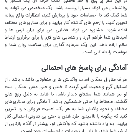
در این سفر پر پیچ و خم عاطفی، کمک حرفه ای یک مشاور یا
روانشناس می تواند بسیار ارزشمند باشد. یک متخصص می تواند به
شما کمک کند تا احساسات خود را پردازش کنید، انتظارات واقع بینانه
تعیین کنید، با زخم های گذشته کنار بیایید و برای سناریوهای مختلف
آماده شوید. مشاوره می تواند فضایی امن برای بیان ترس ها و
امیدهای شما فراهم آورد و راهنمایی های لازم را برای برقراری ارتباط
سالم ارائه دهد. این یک سرمایه گذاری برای سلامت روان شما و
موفقیت رابطه آتی است.
آمادگی برای پاسخ های احتمالی
طرف مقابل ممکن است واکنش های متفاوتی داشته باشد: از
استقبال گرم و محبت آمیز گرفته تا خنثی و حتی منفی. ممکن است
او نیز همانند شما مشتاق دیدار باشد، یا شاید به دلیل رنج های
گذشته، محتاط یا حتی خشمگین باشد. آمادگی برای سناریوهای
مختلف و نحوه واکنش شما به هر یک، اهمیت فراوانی دارد. تمرین
کنید که چگونه با ناامیدی، طرد شدن یا حتی بی تفاوتی احتمالی کنار
بیایید. به یاد داشته باشید که واکنش او، بیشتر از آنکه بازتابی از
ارزش شما باشد، بازتابی از تجربیات و احساسات خود اوست.