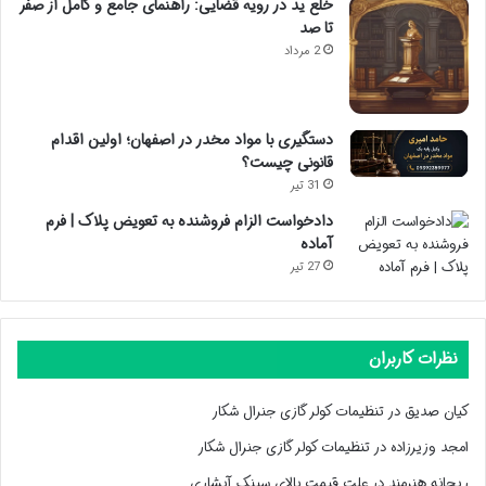
خلع ید در رویه قضایی: راهنمای جامع و کامل از صفر
تا صد
2 مرداد
دستگیری با مواد مخدر در اصفهان؛ اولین اقدام
قانونی چیست؟
31 تیر
دادخواست الزام فروشنده به تعویض پلاک | فرم
آماده
27 تیر
نظرات کاربران
کیان صدیق
در
تنظیمات کولر گازی جنرال شکار
امجد وزیرزاده
در
تنظیمات کولر گازی جنرال شکار
ریحانه هنرمند
در
علت قیمت بالای سینک آبشاری