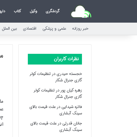
گردشگری
وکیل
کتاب
دارو
خبر روزانه
علمی و پزشکی
اقتصادی
بین الملل
نظرات کاربران
خجسته حیدری
در
تنظیمات کولر
گازی جنرال شکار
زهره کیان پور
در
تنظیمات کولر
گازی جنرال شکار
ما
فائزه شیدایی
در
علت قیمت بالای
عم
سینک آبشاری
چن
جانان قدرتی
در
علت قیمت بالای
ان
سینک آبشاری