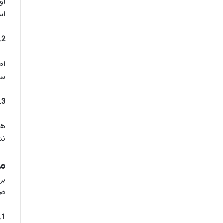
او
اس
2. تست سازگاری ماسک و فیلتر
اط
سا
3. توجه به استانداردهای بین‌المللی
هم
نش
مق
ضر
1. فیلترهای استاندارد ذرات در مقابل فیلتر 6 حالته