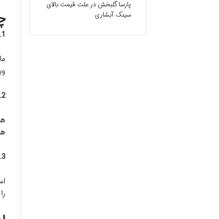
پارسا گلبخش
در
علت قیمت بالای
چ
سینک آبشاری
1. محافظت چندگانه در محیط‌های متنوع
ما
وی
2. کاهش هزینه‌های طولانی‌مدت
هز
3. افزایش ایمنی و کاهش بیماری‌های شغلی
اس
را