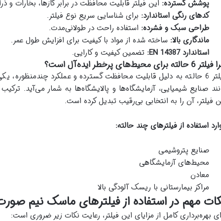
پوشش گسترده
:
این فیلتر قابلیت محافظت در برابر گازها، بخارات و ذر
کدهای رنگی استاندارد
:
برای شناسایی سریع نوع فیلتر.
طراحی سبک و فشرده
:
استفاده راحت در طولانی‌مدت.
ماندگاری بالا
:
ساخته شده از مواد با کیفیت برای افزایش طول عمر.
استاندارد
EN 14387:
تضمین کیفیت و کارایی.
 6 حالته برای محیط‌های پرخطر ایده‌آل است؟
فیلتر 6 حالته به دلیل قابلیت محافظت گسترده و عملکرد چندمنظوره، ی
نند صنایع شیمیایی، آزمایشگاه‌ها و پالایشگاه‌ها به شمار می‌آید. ترکی
ن فیلتر، آن را به انتخابی بی‌رقیب تبدیل کرده است.
ارد استفاده از فیلترهای چند حالته:
صنایع پتروشیمی
محیط‌های آزمایشگاهی
معادن
مراکز بیمارستانی با ریسک آلودگی بالا
ات مهم در استفاده از فیلترهای ماسک نیم صورت
ای بهره‌برداری کامل از مزایای این فیلتر، رعایت نکات زیر ضروری است: