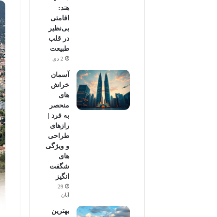
هند:
اقامتی
بی‌نظیر
در قلب
طبیعت
2 دی
آسمان
خراش
های
منحصر
به فرد |
رازهای
طراحی
و ویژگی
های
شگفت
انگیز
29
آبان
بهترین