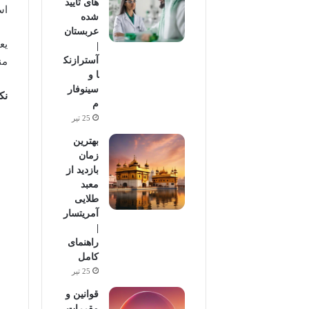
های تایید
ا
شده
عربستان
یع
|
آسترازنک
من
ا و
سینوفار
نک
م
25 تیر
بهترین
زمان
بازدید از
معبد
طلایی
آمریتسار
|
راهنمای
کامل
25 تیر
قوانین و
مقررات