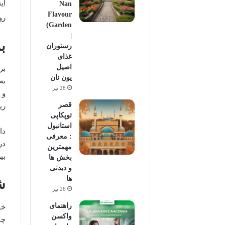
ای
Nan
Flavour
رو
Garden)
|
ب
رستوران
غذای
اصیل
بر
یون نان
به
28 تیر
و 
قصر
ری
توپکاپی
استانبول
: معرفی
در
مهمترین
بی
بخش ها
و دیدنی
ها
ش
26 تیر
راهنمای
خب
واکسن
چق