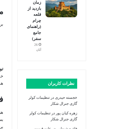
زمان
بازدید از
م
قلعه
چرام
بر
(راهنمای
جامع
سفر)
26
آبان
تو
خو
هم
نظرات کاربران
ف
خجسته حیدری
در
تنظیمات کولر
گازی جنرال شکار
هز
زهره کیان پور
در
تنظیمات کولر
گازی جنرال شکار
بس
بر
فائزه شیدایی
در
علت قیمت