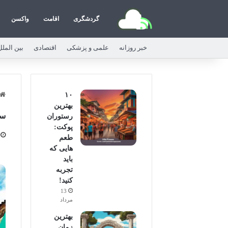
گردشگری
اقامت
واکسن
خبر روزانه
علمی و پزشکی
اقتصادی
بین الملل
۱۰
بهترین
سف
رستوران
پوکت:
طعم
هایی که
باید
تجربه
کنید!
13
مرداد
بهترین
زمان