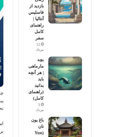
بازدید از
فاسلیس
آنتالیا |
راهنمای
کامل
سفر
12
مرداد
بچه
مارماهی
| هر آنچه
باید
بدانید
(راهنمای
چش
کامل)
پی
3
تح
مرداد
باغ یون
ام
نان
بر
(Yun