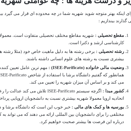
یز و درشت هزینه ها : چه عواملی شهریه ر
ای اینکه بهتر متوجه شوید شهریه شما در چه محدوده ای قرار می گیرد بیایی
 گذارند بیندازیم :
مقطع تحصیلی :
شهریه مقاطع مختلف تحصیلی متفاوت است. معمولا 
کارشناسی ارشد و دکترا است.
رشته تحصیلی :
برخی رشته ها به دلیل ماهیت خاص خود (مثلا رشته
بیشتری نسبت به رشته های علوم انسانی داشته باشند.
وضعیت مالی خانواده
(ISEE-Parificato)
:
مهم ترین عامل تعیین کنن
می کند و بر اساس آن میزان شهریه را تعیین می کند.
کشور مبدا :
اگرچه سیستم ISEE-Parificato تلاش می
اتحادیه اروپا معمولا شهریه بیشتری نسبت به دانشجویان اروپایی پردا
بورسیه ها و کمک های مالی :
خبر خوب این است که دانشگاه برشا و دو
مختلفی را برای دانشجویان بین المللی ارائه می دهند که می تواند به 
درباره این فرصت ها بیشتر صحبت خواهیم کرد.