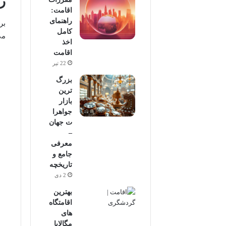
ر
اقامت:
راهنمای
بر
کامل
می
اخذ
اقامت
22 تیر
بزرگ
ترین
بازار
جواهرا
ت جهان
–
معرفی
جامع و
تاریخچه
2 دی
بهترین
اقامتگاه‌
های
مگالایا