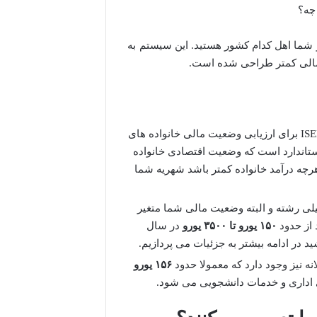
چه؟
 و شما اهل کدام کشور هستید. این سیستم به
ه مالی کمتر طراحی شده است.
دانشگاه برشا از سیستم ISEE-Parificato برای ارزیابی وضعیت مالی خانواده های
فاده می کند. ISEE-Parificato یک شاخص استاندارد است که وضعیت اقتصادی خانواده
هرچه درآمد خانواده کمتر باشد شهریه شما
لی رشته و البته وضعیت مالی شما متغیر
 از حدود
۱۵۰
یورو تا
۳۵۰۰
یورو
در سال
 در ادامه بیشتر به جزئیات می پردازیم.
نه نیز وجود دارد که معمولا حدود
۱۵۶
یورو
 اداری و خدمات دانشجویی می شود.