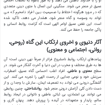
او را با خداوند کاهش می دهند و به طور بالقوه به تخلفات اخلاقی
عمیق تر منجر می شوند. سنگینی این اعمال با متون دینی متعددی
که در مورد هرگونه اختلاط یا صمیمیت بین افراد نامحرم که می
تواند به وسوسه و گناه منجر شود، هشدار می دهند، تأکید شده
است. این نقض عمیق اوامر الهی است که کرامت روابط انسانی و
پاکی جامعه را حفظ می کنند.
آثار دنیوی و اخروی ارتکاب این گناه (روحی،
روانی، اجتماعی و معنوی)
پیامدهای ارتکاب روابط نامشروع فراتر از صرفاً نهی دینی است؛ آن
ها به طرق مختلف و مخرب در این دنیا و آخرت آشکار می شوند. در
سطح
معنوی و عاطفی
، افراد اغلب احساس گناه عمیق، اضطراب،
سرزنش خود و نوعی جدایی از رحمت الهی را تجربه می کنند. این
آشفتگی درونی می تواند به تضعیف ایمان، سازش با وجدان و از
دست دادن کلی آرامش درونی منجر شود.
روانشناختی
، چنین روابطی
می توانند بی اعتمادی، بی ثباتی عاطفی و ناتوانی در ایجاد روابط
سالم، پایدار و متعهدانه در آینده را پرورش دهند. پنهان کاری و