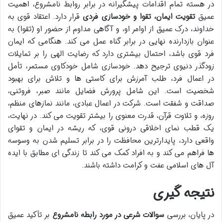
در هسته تمام اقدامات پیشگیرانه در برابر روابط نامشروع، اهمیت
عمیق
تقویت ایمان، تقوا و خودسازی فردی
قرار دارد. اعتقاد قوی به
خداوند، درک عمیق از اوامر او، و آگاهی مداوم از حضور او (تقوا) به
عنوان بازدارنده نهایی در برابر گناه عمل می کند. هنگامی که ایمان
فرد قوی باشد، احتمال بیشتری دارد که رضایت الهی را بر تمایلات
زودگذر دنیوی ترجیح دهد. خودسازی شامل خودکاوی مستمر، تأمل
در اعمال فرد، طلب آمرزش برای کاستی ها و تلاش برای بهبود
شخصیت است. این شامل پرورش فضایل مانند صبر، فروتنی،
صداقت و شفقت است. شرکت در اعمال عبادی، مانند نمازهای منظم،
روزه، و تلاوت قرآن، قدرت معنوی را بیشتر تقویت می کند. در نهایت،
یک قطب نمای اخلاقی درونی قوی، که ریشه در ایمان و تقوای
واقعی دارد، پایدارترین محافظت را در برابر تسلیم شدن به وسوسه
ها فراهم می کند و به افراد کمک می کند تا زندگی ای مطابق با ایده
آل های اسلامی عفت و کرامت داشته باشند.
نتیجه گیری
در پایان، بررسی
سوالات شرعی در مورد رابطه نامشروع
بر تأکید عمیق