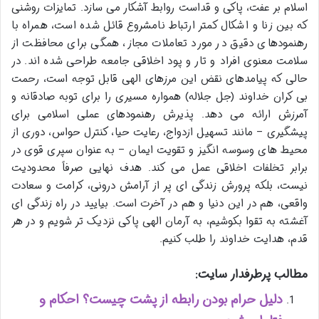
اسلام بر عفت، پاکی و قداست روابط آشکار می سازد. تمایزات روشنی
که بین زنا و اشکال کمتر ارتباط نامشروع قائل شده است، همراه با
رهنمودهای دقیق در مورد تعاملات مجاز، همگی برای محافظت از
سلامت معنوی افراد و تار و پود اخلاقی جامعه طراحی شده اند. در
حالی که پیامدهای نقض این مرزهای الهی قابل توجه است، رحمت
بی کران خداوند (جل جلاله) همواره مسیری را برای توبه صادقانه و
آمرزش ارائه می دهد. پذیرش رهنمودهای عملی اسلامی برای
پیشگیری – مانند تسهیل ازدواج، رعایت حیا، کنترل حواس، دوری از
محیط های وسوسه انگیز و تقویت ایمان – به عنوان سپری قوی در
برابر تخلفات اخلاقی عمل می کند. هدف نهایی صرفاً محدودیت
نیست، بلکه پرورش زندگی ای پر از آرامش درونی، کرامت و سعادت
واقعی، هم در این دنیا و هم در آخرت است. بیایید در راه زندگی ای
آغشته به تقوا بکوشیم، به آرمان الهی پاکی نزدیک تر شویم و در هر
قدم، هدایت خداوند را طلب کنیم.
مطالب پرطرفدار سایت:
دلیل حرام بودن رابطه از پشت چیست؟ احکام و