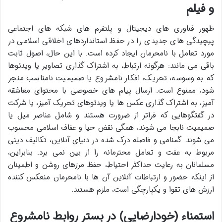
و فیلم
ظهور فناوری های دیجیتال و پلتفرم های شبکه های اجتماعی
پیچیدگی های جدیدی را در حفظ استانداردهای اخلاقی اسلامی در
مورد تعامل با نامحرمان ایجاد کرده است. با این حال، اصول ثابت
باقی می مانند: هرگونه ارتباط، به اشتراک گذاری تصاویر یا ویدئوها
که به وسوسه، تحریک، افکار نامشروع یا صمیمیت نامناسب منجر
شود، ممنوع است. ارسال پیام های خصوصی با محتوای معاشقه
آمیز، به اشتراک گذاری عکس ها یا ویدئوهای تحریک آمیز، یا شرکت
در گفتگوهایی که فراتر از ضرورت هستند و شامل عناصر میل یا
صمیمیت نابجا می شوند، همگی نقض حیا و عفاف اسلامی محسوب
می شوند. گمنامی و فاصله درک شده در دنیای آنلاین، تکالیف دینی
مربوط به عفت و تعامل محترمانه را از بین نمی برد. بنابراین،
مسلمانان به رعایت حداکثر احتیاط، حفظ مرزهای روشن و اطمینان
از اینکه حضور و ارتباطات آنلاین آن ها با نامحرمان منعکس کننده
ارزش های تقوا و یکپارچگی است، ملزم هستند.
استمناء (خودارضایی) در بستر روابط نامشروع