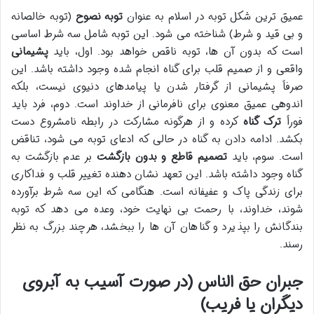
عمیق ترین شکل توبه در اسلام به عنوان
توبه نصوح
(توبه خالصانه
و بی قید و شرط) شناخته می شود. این توبه شامل سه شرط اساسی
است که بدون آن ها، توبه ناقص خواهد بود. اول، باید
پشیمانی
واقعی و از صمیم قلب برای گناه انجام شده وجود داشته باشد. این
صرفاً پشیمانی از گرفتار شدن یا پیامدهای دنیوی نیست، بلکه
اندوهی عمیق معنوی برای نافرمانی از خداوند است. دوم، فرد باید
فوراً
ترک گناه
کرده و از هرگونه مشارکت در رابطه نامشروع دست
بکشد. ادامه دادن به گناه در حالی که ادعای توبه می شود، تناقض
است. سوم، باید
تصمیم قاطع و بدون بازگشت
بر عدم بازگشت به
گناه وجود داشته باشد. این تعهد نشان دهنده تغییر قلب و فداکاری
برای زندگی پاک و عفیفانه است. هنگامی که این سه شرط برآورده
شوند، خداوند، با رحمت بی نهایت خود، وعده می دهد که توبه
بندگانش را بپذیرد و گناهان آن ها را ببخشد، هرچند بزرگ به نظر
رسند.
جبران حق الناس (در صورت آسیب به آبروی
دیگران یا فریب)