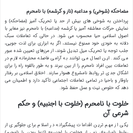
مضاحکه (شوخی) و مداعبه (ناز و کرشمه) با نامحرم
پرداختن به شوخی های بیش از حد یا تحریک آمیز (مضاحکه) و
نمایش حرکات معاشقه آمیز یا کرشمه (مداعبه) با نامحرم نیز مغایر با
اصول اسلامی حیا محسوب می شود. در حالی که تعاملات سبک
دلانه به خودی خود ممنوع نیستند، اگر به ابزاری برای لذت جویی،
جلب توجه یا تحریک میل تبدیل شوند، از مرزهای تعیین شده عبور
می کنند. این اعمال می توانند به آرامی فاصله محترمانه لازم در
تعاملات بین افراد نامحرم را از بین ببرند و به طور بالقوه راه را برای
اشکال جدی تر روابط نامشروع هموار سازند. اخلاق اسلامی بر رفتار
باوقار و باحیا در تمامی تعاملات اجتماعی تأکید دارد و اطمینان می
دهد که خلوص نیت و عمل حفظ شود.
خلوت با نامحرم (خلوت با اجنبیه) و حکم
شرعی آن
یکی از مهم ترین اقدامات پیشگیرانه در اسلام برای جلوگیری از
روابط نامشروع، نهی از «خلوت با اجنبیه» (تنها بودن با نامحرم)