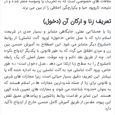
ملاقات های خصوصی است که به تحریک یا وسوسه منجر شده و در
نتیجه، تاروپود حیا و یکپارچگی اخلاقی را از بین می برند.
تعریف زنا و ارکان آن (دخول)
زنا یا فحشا/بی عفتی، جایگاهی متمایز و بسیار جدی در شریعت
اسلام دارد که با عمل خاص «دخول» (ورود آلت تناسلی) از روابط
نامشروع دیگر متمایز می شود. این اصطلاح به آمیزش جنسی بین
زن و مردی اطلاق می گردد که به طور قانونی با یکدیگر ازدواج نکرده
اند، چه از طریق عقد دائم و چه موقت. معیار اصلی که یک رابطه
نامشروع را به سطح زنا ارتقا می دهد، عمل دخول است؛ به طور
خاص، ورود آلت تناسلی مرد به آلت تناسلی زن به اندازه ختنه گاه یا
بیشتر. این تعریف دقیق بسیار حیاتی است، زیرا مجازات های شرعی
و قانونی برای زنا از جمله شدیدترین مجازات ها در اسلام هستند که
به عنوان «حدود» شناخته می شوند و مجازات های تعیین شده الهی
هستند. این تمایز بر قداست روابط زناشویی و پیامدهای عمیق نقض
این پیوند مقدس از طریق آمیزش کامل جنسی خارج از ازدواج تأکید
دارد.