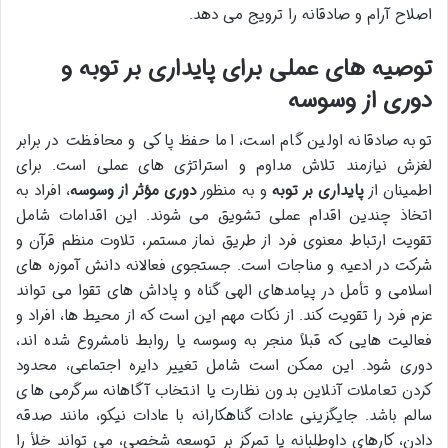
اصلاح آرام و صادقانه را ترویج می دهد.
توصیه های عملی برای پایداری بر توبه و
دوری از وسوسه
توبه صادقانه اولین گام است، اما حفظ پاکی و محافظت در برابر
لغزش نیازمند تلاش مداوم و استراتژی های عملی است. برای
اطمینان از
پایداری بر توبه
و به منظور
دوری مؤثر از وسوسه
، افراد به
اتخاذ چندین اقدام عملی تشویق می شوند. این اقدامات شامل
تقویت ارتباط معنوی فرد از طریق نماز مستمر، تلاوت منظم قرآن و
شرکت در ادعیه و مناجات است. جستجوی فعالانه دانش آموزه های
اسلامی و تأمل در پیامدهای الهی گناه و پاداش های تقوا می تواند
عزم فرد را تقویت کند. از نکات مهم این است که از محیط ها، افراد و
فعالیت هایی که قبلاً منجر به وسوسه یا روابط نامشروع شده اند،
دوری شود. این ممکن است شامل تغییر دایره اجتماعی، محدود
کردن تعاملات آنلاین بدون نظارت یا انتخاب آگاهانه سرگرمی های
سالم باشد. جایگزینی عادات گناهکارانه با عادات نیکو، مانند صدقه
دادن، کارهای داوطلبانه یا تمرکز بر توسعه شخصی، می تواند خلأ را