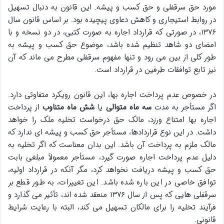
مورد حق سرقفلی و حق کسب و پیشه. این قانون به دنبال تسهیل
در روابط استیجاری و کاهش دعاوی پیچیده بود. بر اساس قانون سال
۱۳۷۶، در صورتی که قرارداد اجاره به صورت کتبی، در دو نسخه و با
امضای دو شاهد تنظیم شده باشد، موضوع حق کسب و پیشه به
طور کلی از بین می رود و تنها مفهوم سرقفلی مطرح می ماند که آن
نیز تابع توافقات طرفین در قرارداد است.
در خصوص عدم پرداخت اجاره بها، این قانون رویکرد متفاوتی دارد.
اگر مستأجر به مدت
سه ماه متوالی
یا
شش ماه متناوب
از پرداخت
اجاره بها امتناع ورزد، مالک حق درخواست تخلیه ملک را خواهد
داشت. در این نوع قراردادها، مستأجر حق کسب و پیشه ای ندارد که
مالک ملزم به پرداخت آن باشد. این بدان معناست که اگر تخلیه به
دلیل عدم پرداخت اجاره صورت گیرد، مستأجر معمولاً مبلغی بابت
حق کسب و پیشه دریافت نخواهد کرد، مگر آنکه در قرارداد اولیه،
توافق خاصی در این باره شده باشد. این تغییرات، به طور قطع بر
سرقفلی هایی که پس از سال ۱۳۷۶ منعقد شده اند، تأثیر می گذارد و
فرآیند تخلیه را برای مالکان تسهیل می کند، البته با رعایت شرایط
قانونی.