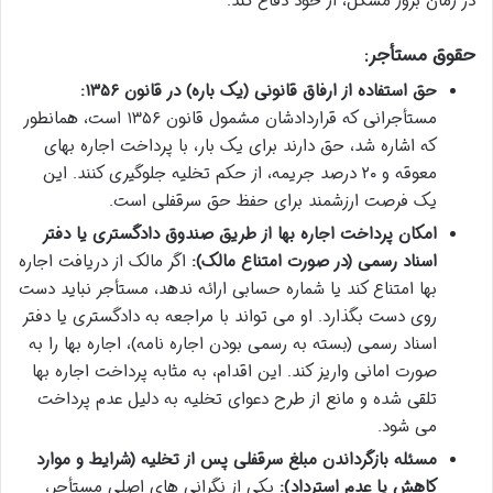
در زمان بروز مشکل، از خود دفاع کند.
حقوق مستأجر:
حق استفاده از ارفاق قانونی (یک باره) در قانون ۱۳۵۶:
مستأجرانی که قراردادشان مشمول قانون ۱۳۵۶ است، همانطور
که اشاره شد، حق دارند برای یک بار، با پرداخت اجاره بهای
معوقه و ۲۰ درصد جریمه، از حکم تخلیه جلوگیری کنند. این
یک فرصت ارزشمند برای حفظ حق سرقفلی است.
امکان پرداخت اجاره بها از طریق صندوق دادگستری یا دفتر
اسناد رسمی (در صورت امتناع مالک):
اگر مالک از دریافت اجاره
بها امتناع کند یا شماره حسابی ارائه ندهد، مستأجر نباید دست
روی دست بگذارد. او می تواند با مراجعه به دادگستری یا دفتر
اسناد رسمی (بسته به رسمی بودن اجاره نامه)، اجاره بها را به
صورت امانی واریز کند. این اقدام، به مثابه پرداخت اجاره بها
تلقی شده و مانع از طرح دعوای تخلیه به دلیل عدم پرداخت
می شود.
مسئله بازگرداندن مبلغ سرقفلی پس از تخلیه (شرایط و موارد
کاهش یا عدم استرداد):
یکی از نگرانی های اصلی مستأجر،