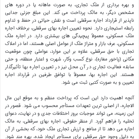
و بهره برداری از ملک تجاری، به صورت ماهانه یا در دوره های
مشخص دیگر، به مالک پرداخت می کند. این مبلغ جزئی جدایی
ناپذیر از قرارداد اجاره سرقفلی است و نقش حیاتی در حفظ و تداوم
رابطه استیجاری دارد. نحوه تعیین اجاره بهای سرقفلی، برخلاف اجاره
ملک مسکونی، معمولاً پیچیدگی های بیشتری دارد. در اجاره ملک
مسکونی، عرف بازار و متراژ ملک از عوامل اصلی هستند، اما در املاک
تجاری با حق سرقفلی، علاوه بر این موارد، عواملی چون موقعیت
مکانی (پاخور مغازه)، نوع کسب وکار، شهرت و اعتبار منطقه، و حتی
سابقه فعالیت تجاری در آن محل نیز در تعیین اجاره بها تأثیرگذار
هستند. این اجاره بها، معمولاً با توافق طرفین در قرارداد اجاره
تعیین و به صورت کتبی ثبت می شود.
آنچه اهمیت دارد این است که پرداخت منظم و به موقع این مال
الاجاره، از اصلی ترین تعهدات مستأجر محسوب می شود. قصور در
این زمینه، می تواند موجبات بروز اختلافات جدی و در نهایت، دعوای
تخلیه را فراهم آورد. از منظر حقوقی، اجاره بهای سرقفلی، به مالک
اجازه می دهد تا از منافع و ارزش تجاری ملک خود، که بخشی از آن
به دلیل وجود حق سرقفلی برای مستأجر ایجاد شده، بهره مند شود.