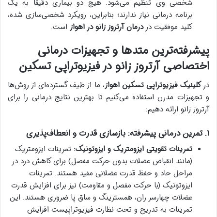
شخصی وی تنظیم می‌شود. هیچ دو بیماری دقیقاً به یک
برنامه درمانی نیاز ندارند؛ بنابراین، رویکرد شخصی‌سازی شده،
کلید موفقیت در
درمان آرتروز زانو در اهواز
است.
پیشرفته‌ترین متدها و تجهیزات درمانی
اختصاصی آرتروز زانو در فیزیوتراپی تسکین
در
کلینیک فیزیوتراپی تسکین اهواز
، ما از طیف گسترده‌ای از روش‌ها
و تجهیزات مدرن استفاده می‌کنیم تا بهترین نتایج درمانی را برای
آرتروز زانو ارائه دهیم:
۱. تمرین درمانی پیشرفته: بازسازی قدرت و انعطاف‌پذیری
تمرینات تقویتی ایزومتریک و ایزوتونیک:
تمرینات ایزومتریک
(مانند انقباض عضلات بدون حرکت مفصل) برای کاهش درد در
مراحل حاد و حفظ قدرت عضلانی مفید هستند. تمرینات
ایزوتونیک (با حرکت مفصل و مقاومت) نیز برای افزایش قدرت
عضلات چهارسر ران، همسترینگ و ساق پا ضروری هستند. این
تمرینات به تدریج و تحت نظارت فیزیوتراپیست افزایش