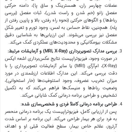
عضلات چهارسر ران، همسترینگ و ساق پا)، دامنه حرکتی
مفصل زانو (خم شدن و راست شدن)، ثبات مفصل (بررسی
رباط‌ها) و الگوهای حرکتی (نحوه راه رفتن، بالا و پایین رفتن از
پله). همچنین، نقاط حساس به لمس، وجود تورم و تغییر شکل
مفصل نیز بررسی می‌شوند. این ارزیابی‌ها به شناسایی دقیق
مشکلات بیومکانیکی و محدودیت‌های عملکردی کمک می‌کند.
بررسی مدارک تصویربرداری (MRI, X-Ray) و آزمایشات مرتبط:
در صورت وجود، فیزیوتراپیست نتایج عکس‌برداری اشعه ایکس
(X-Ray)، ام‌آر‌آی (MRI) یا سایر آزمایشات تصویربرداری را با
دقت بررسی می‌کند. این مدارک اطلاعات ارزشمندی در مورد
میزان تخریب غضروف، وجود استئوفیت‌ها (خار استخوانی)،
وضعیت رباط‌ها و منیسک‌ها فراهم می‌کنند که به تکمیل
تشخیص و طراحی برنامه درمانی کمک شایانی می‌کند.
طراحی برنامه درمانی کاملاً فردی و شخصی‌سازی شده:
پس از ارزیابی کامل، فیزیوتراپیست یک برنامه درمانی منحصر
به فرد برای هر بیمار طراحی می‌کند. این برنامه بر اساس شدت
آرتروز، علائم خاص بیمار، سطح فعالیت قبلی او و اهداف