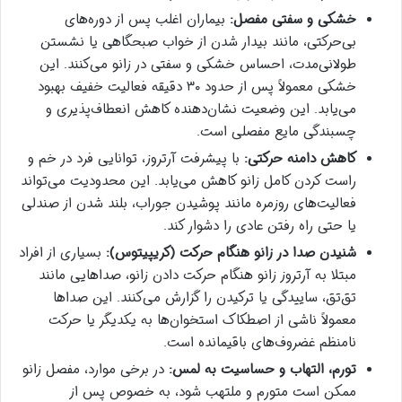
خشکی و سفتی مفصل:
بیماران اغلب پس از دوره‌های
بی‌حرکتی، مانند بیدار شدن از خواب صبحگاهی یا نشستن
طولانی‌مدت، احساس خشکی و سفتی در زانو می‌کنند. این
خشکی معمولاً پس از حدود ۳۰ دقیقه فعالیت خفیف بهبود
می‌یابد. این وضعیت نشان‌دهنده کاهش انعطاف‌پذیری و
چسبندگی مایع مفصلی است.
کاهش دامنه حرکتی:
با پیشرفت آرتروز، توانایی فرد در خم و
راست کردن کامل زانو کاهش می‌یابد. این محدودیت می‌تواند
فعالیت‌های روزمره مانند پوشیدن جوراب، بلند شدن از صندلی
یا حتی راه رفتن عادی را دشوار کند.
شنیدن صدا در زانو هنگام حرکت (کریپیتوس):
بسیاری از افراد
مبتلا به آرتروز زانو هنگام حرکت دادن زانو، صداهایی مانند
تق‌تق، ساییدگی یا ترکیدن را گزارش می‌کنند. این صداها
معمولاً ناشی از اصطکاک استخوان‌ها به یکدیگر یا حرکت
نامنظم غضروف‌های باقیمانده است.
تورم، التهاب و حساسیت به لمس:
در برخی موارد، مفصل زانو
ممکن است متورم و ملتهب شود، به خصوص پس از