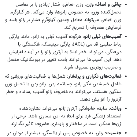
چاقی و اضافه وزن:
وزن اضافی، فشار زیادی را بر مفاصل
تحمل‌کننده وزن، به خصوص زانوها، وارد می‌کند. هر کیلوگرم
وزن اضافی می‌تواند معادل چندین کیلوگرم فشار بر زانو باشد و
فرسایش غضروف را تسریع کند.
آسیب‌های قبلی زانو:
هرگونه آسیب قبلی به زانو، مانند پارگی
رباط صلیبی قدامی (ACL)، پارگی مینیسک، شکستگی یا
دررفتگی، می‌تواند خطر ابتلا به آرتروز زانو را در آینده افزایش
دهد. این آسیب‌ها می‌توانند باعث تغییر در بیومکانیک مفصل
و تخریب زودرس غضروف شوند.
فعالیت‌های تکراری و پرفشار:
شغل‌ها یا فعالیت‌های ورزشی که
شامل خم شدن مکرر زانو، چمباتمه زدن، زانو زدن یا تحمل وزن
سنگین هستند، می‌توانند به غضروف زانو آسیب رسانده و خطر
آرتروز را افزایش دهند.
وراثت:
سابقه خانوادگی آرتروز زانو می‌تواند نشان‌دهنده
استعداد ژنتیکی فرد برای ابتلا به این بیماری باشد. برخی از
ژن‌ها ممکن است بر ساختار و پایداری غضروف تاثیر بگذارند.
جنسیت:
زنان، به خصوص پس از یائسگی، بیشتر از مردان در