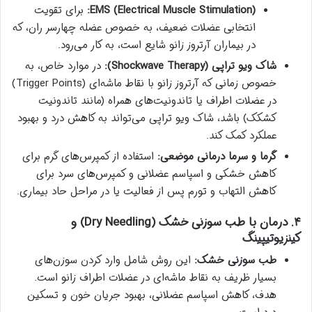
EMS (Electrical Muscle Stimulation):
برای تقویت
انتخابی عضلات ضعیف، به خصوص عضله چهارسر ران، که
در بیماران آرتروز زانو شایع است، به کار می‌رود.
شاک ویو تراپی (Shockwave Therapy):
در موارد خاص، به
خصوص زمانی که آرتروز زانو با نقاط ماشه‌ای (Trigger Points)
در عضلات اطراف یا تاندونیت‌های همراه (مانند تاندونیت
کشکک) باشد، شاک ویو تراپی می‌تواند به کاهش درد و بهبود
عملکرد کمک کند.
گرما و سرما درمانی موضعی:
استفاده از کمپرس‌های گرم برای
کاهش خشکی و اسپاسم عضلانی و کمپرس‌های سرد برای
کاهش التهاب و تورم پس از فعالیت یا در مراحل حاد بیماری.
۴. درمان با طب سوزنی خشک (Dry Needling) و
کینزیوتیپینگ
طب سوزنی خشک:
این روش شامل وارد کردن سوزن‌های
بسیار ظریف به نقاط ماشه‌ای در عضلات اطراف زانو است.
هدف، کاهش اسپاسم عضلانی، بهبود جریان خون و تسکین