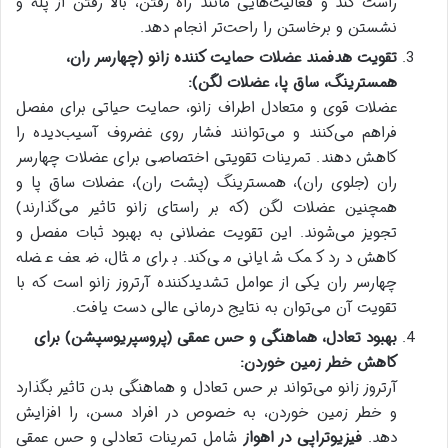
راست کند و فعالیت‌هایی مانند راه رفتن، بالا رفتن از پله و
نشستن و برخاستن را راحت‌تر انجام دهد.
تقویت هدفمند عضلات حمایت کننده زانو (چهارسر ران،
همسترینگ، ساق پا، عضلات لگن):
عضلات قوی و متعادل اطراف زانو، حمایت حیاتی برای مفصل
فراهم می‌کنند و می‌توانند فشار روی غضروف آسیب‌دیده را
کاهش دهند. تمرینات تقویتی اختصاصی برای عضلات چهارسر
ران (جلوی ران)، همسترینگ (پشت ران)، عضلات ساق پا و
همچنین عضلات لگن (که بر راستای زانو تاثیر می‌گذارند)
تجویز می‌شوند. این تقویت عضلانی به بهبود ثبات مفصل و
کاهش درد کمک شایانی می‌کند. برای مثال، ضعف عضله
چهارسر ران یکی از عوامل تشدیدکننده آرتروز زانو است که با
تقویت آن می‌توان به نتایج درمانی عالی دست یافت.
بهبود تعادل، هماهنگی و حس عمقی (پروسپریوسپشن) برای
کاهش خطر زمین خوردن:
آرتروز زانو می‌تواند بر حس تعادل و هماهنگی بدن تاثیر بگذارد
و خطر زمین خوردن، به خصوص در افراد مسن، را افزایش
دهد.
فیزیوتراپی در اهواز
شامل تمرینات تعادلی و حس عمقی