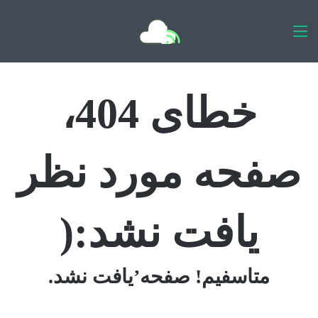
اخبار روزانه
خطای 404،
صفحه مورد نظر
یافت نشد:(
متاسفیم! صفحه’یافت نشد.