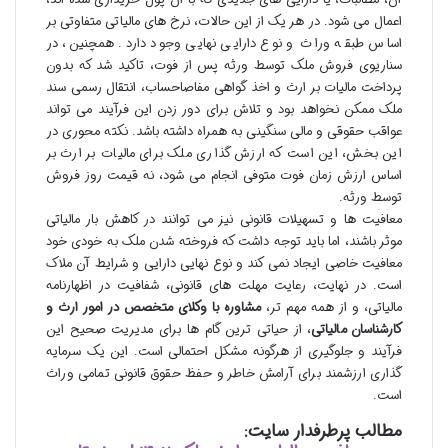
اعمال می شود. در هر یک از این حالات، نرخ های مالیاتی متفاوتی بر
اساس طبقه وراث و نوع دارایی نهایی وجود دارد. همچنین، در
سناریوی فروش ملک توسط ورثه پس از فوت، تاکید شد که بدون
پرداخت مالیات بر ارث و اخذ گواهی مفاصاحساب، انتقال رسمی سند
ملک ممکن نخواهد بود و تلاش برای دور زدن این فرآیند می تواند
عواقب حقوقی و مالی سنگینی به همراه داشته باشد. نکته محوری در
این بخش، این است که ارزش گذاری ملک برای مالیات بر ارث بر
اساس ارزش زمان فوت متوفی انجام می شود، نه قیمت روز فروش
توسط ورثه.
معافیت ها و تسهیلات قانونی نیز می توانند در کاهش بار مالیاتی
موثر باشند، اما باید توجه داشت که فروخته شدن ملک به خودی خود
معافیت خاصی ایجاد نمی کند و نوع نهایی دارایی و شرایط آن ملاک
است. در نهایت، رعایت مهلت های قانونی، شفافیت در اظهارنامه
مالیاتی، و از همه مهم تر،
مشاوره با وکلای متخصص در امور ارث و
کارشناسان مالیاتی
، از حیاتی ترین گام ها برای مدیریت صحیح این
فرآیند و جلوگیری از هرگونه مشکل احتمالی است. این یک سرمایه
گذاری ارزشمند برای آرامش خاطر و حفظ حقوق قانونی تمامی وراث
است.
مطالب پرطرفدار سایت: