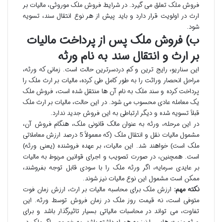
فروش ملک تعلق می گیرد. در شرایط فروش ملک موروثی، مالیات بر
ارث در اولویت قرار دارد و باید پیش از هر نوع انتقال سند، تسویه
شود.
ب) فروش ملک پس از پرداخت مالیات
بر ارث و انتقال سند به نام ورثه
این سناریو، رایج ترین و کم دردسرترین حالت است. زمانی که ورثه،
مراحل انحصار وراثت را به طور کامل طی کرده، مالیات بر ارث ملک را
پرداخت کرده و سند ملک به نام آن ها منتقل شده است، فروش ملک
یک معامله عادی محسوب می شود. در این حالت، مالیات بر ارث ملک
قبلاً تسویه شده و دیگر ارتباطی به این فروش جدید ندارد.
در این مرحله، ورثه به عنوان مالک قانونی ملک، هنگام فروش آن،
مشمول مالیات نقل و انتقال ملک (که معمولاً 5 درصد ارزش معاملاتی
ملک است) خواهند شد. این مالیات، بر عهده فروشنده (یعنی ورثه)
است. همچنین، در صورت تصویب و اجرای قوانین مربوط به مالیات
بر عایدی سرمایه، اگر ورثه ملک را با سودی قابل توجه بفروشند،
ممکن است مشمول این نوع مالیات نیز شوند.
نکته مهم:
ارزش ملک برای محاسبه مالیات بر ارث، ارزش زمان فوت
متوفی است، نه قیمت روز ملک در زمان فروش توسط ورثه. این
تفاوت، می تواند در محاسبات مالیاتی بسیار تاثیرگذار باشد و برای