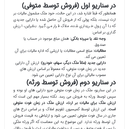
در سناریو اول (فروش توسط متوفی)
همانطور که قبلاً اشاره شد، در این حالت، خود ملک مشمول مالیات بر
ارث نیست، بلکه پولی که از فروش آن حاصل شده یا دارایی جدیدی
که با آن پول خریداری شده، ملاک قرار می گیرد. بنابراین، ارزش
گذاری بر اساس:
وجه نقد یا سپرده بانکی:
همان مبلغ موجود در حساب یا
صندوق.
مطالبات:
مبلغ اسمی مطالبات یا ارزشی که اداره مالیات برای آن
تعیین می کند.
دارایی جدید (مثلاً ملک دیگر، سهام، خودرو):
ارزش آن دارایی
جدید در زمان فوت متوفی، که معمولاً بر اساس ارزش های
مصوب مالیاتی برای آن نوع دارایی تعیین می شود.
در سناریو دوم (فروش توسط ورثه)
در این سناریو، ملک در زمان فوت متوفی جزو دارایی های او بوده و
سپس توسط ورثه به فروش می رسد. نکته بسیار مهم این است که
ارزش ملک برای مالیات بر ارث، ارزش ملک در زمان فوت متوفی
است.
این ارزش توسط کمیسیون تقویم املاک و بر اساس نرخ های
جاری در سال فوت متوفی تعیین می شود و ارتباطی به قیمت فروش
آن توسط ورثه ندارد. این موضوع به این معناست که اگر ورثه ملکی
را پس از فوت متوفی و پس از پرداخت مالیات بر ارث با قیمتی بالاتر