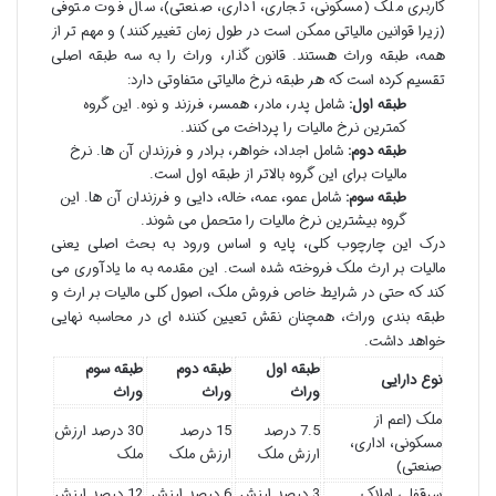
کاربری ملک (مسکونی، تجاری، اداری، صنعتی)، سال فوت متوفی
(زیرا قوانین مالیاتی ممکن است در طول زمان تغییر کنند) و مهم تر از
همه، طبقه وراث هستند. قانون گذار، وراث را به سه طبقه اصلی
تقسیم کرده است که هر طبقه نرخ مالیاتی متفاوتی دارد:
طبقه اول:
شامل پدر، مادر، همسر، فرزند و نوه. این گروه
کمترین نرخ مالیات را پرداخت می کنند.
طبقه دوم:
شامل اجداد، خواهر، برادر و فرزندان آن ها. نرخ
مالیات برای این گروه بالاتر از طبقه اول است.
طبقه سوم:
شامل عمو، عمه، خاله، دایی و فرزندان آن ها. این
گروه بیشترین نرخ مالیات را متحمل می شوند.
درک این چارچوب کلی، پایه و اساس ورود به بحث اصلی یعنی
مالیات بر ارث ملک فروخته شده است. این مقدمه به ما یادآوری می
کند که حتی در شرایط خاص فروش ملک، اصول کلی مالیات بر ارث و
طبقه بندی وراث، همچنان نقش تعیین کننده ای در محاسبه نهایی
خواهد داشت.
طبقه اول
طبقه دوم
طبقه سوم
نوع دارایی
وراث
وراث
وراث
ملک (اعم از
7.5 درصد
15 درصد
30 درصد ارزش
مسکونی، اداری،
ارزش ملک
ارزش ملک
ملک
صنعتی)
سرقفلی املاک
3 درصد ارزش
6 درصد ارزش
12 درصد ارزش