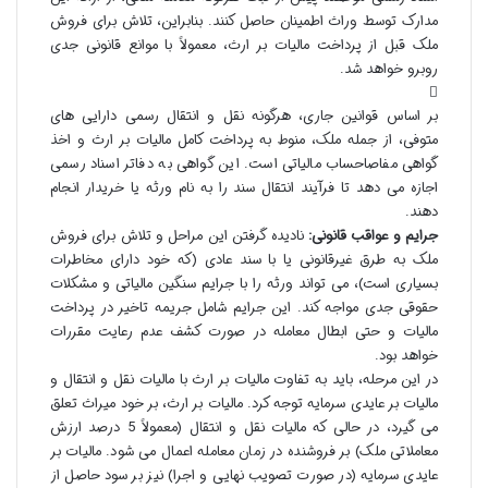
مدارک توسط وراث اطمینان حاصل کنند. بنابراین، تلاش برای فروش
ملک قبل از پرداخت مالیات بر ارث، معمولاً با موانع قانونی جدی
روبرو خواهد شد.
بر اساس قوانین جاری، هرگونه نقل و انتقال رسمی دارایی های
متوفی، از جمله ملک، منوط به پرداخت کامل مالیات بر ارث و اخذ
گواهی مفاصاحساب مالیاتی است. این گواهی به دفاتر اسناد رسمی
اجازه می دهد تا فرآیند انتقال سند را به نام ورثه یا خریدار انجام
دهند.
جرایم و عواقب قانونی:
نادیده گرفتن این مراحل و تلاش برای فروش
ملک به طرق غیرقانونی یا با سند عادی (که خود دارای مخاطرات
بسیاری است)، می تواند ورثه را با جرایم سنگین مالیاتی و مشکلات
حقوقی جدی مواجه کند. این جرایم شامل جریمه تاخیر در پرداخت
مالیات و حتی ابطال معامله در صورت کشف عدم رعایت مقررات
خواهد بود.
در این مرحله، باید به تفاوت مالیات بر ارث با مالیات نقل و انتقال و
مالیات بر عایدی سرمایه توجه کرد. مالیات بر ارث، بر خود میراث تعلق
می گیرد، در حالی که مالیات نقل و انتقال (معمولاً 5 درصد ارزش
معاملاتی ملک) بر فروشنده در زمان معامله اعمال می شود. مالیات بر
عایدی سرمایه (در صورت تصویب نهایی و اجرا) نیز بر سود حاصل از