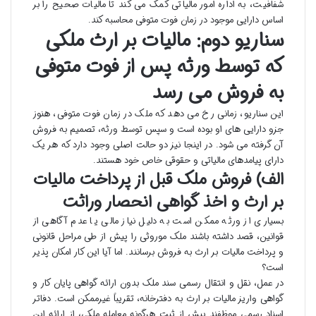
شفافیت، به اداره امور مالیاتی کمک می کند تا مالیات صحیح را بر
اساس دارایی موجود در زمان فوت متوفی محاسبه کند.
سناریو دوم: مالیات بر ارث ملکی
که توسط ورثه پس از فوت متوفی
به فروش می رسد
این سناریو، زمانی رخ می دهد که ملک در زمان فوت متوفی، هنوز
جزو دارایی های او بوده است و سپس توسط ورثه، تصمیم به فروش
آن گرفته می شود. در اینجا نیز دو حالت اصلی وجود دارد که هر یک
دارای پیامدهای مالیاتی و حقوقی خاص خود هستند.
الف) فروش ملک قبل از پرداخت مالیات
بر ارث و اخذ گواهی انحصار وراثت
بسیاری از ورثه ممکن است به دلیل نیاز مالی یا عدم آگاهی از
قوانین، قصد داشته باشند ملک موروثی را پیش از طی مراحل قانونی
و پرداخت مالیات بر ارث به فروش برسانند. اما آیا این کار امکان پذیر
است؟
در عمل، نقل و انتقال رسمی سند ملک بدون ارائه گواهی پایان کار و
گواهی واریز مالیات بر ارث به دفترخانه، تقریباً غیرممکن است. دفاتر
اسناد رسمی موظفند پیش از ثبت هرگونه معامله ملکی، از ارائه این