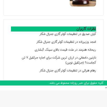
نظرات کاربران
کیان صدیق
در
تنظیمات کولر گازی جنرال شکار
امجد وزیرزاده
در
تنظیمات کولر گازی جنرال شکار
ریحانه هنرمند
در
علت قیمت بالای سینک آبشاری
نازنین دامغانی
در
ارزان ترین شرکت برای اجاره جرثقیل ۷ تن
کجاست؟ (جرثقیل نوین)
رهام هراتی
در
تنظیمات کولر گازی جنرال شکار
کلیه حقوق برای خبر روزانه محفوظ می باشد.
دکمه
بازگشت
به
بالا