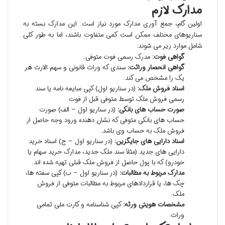
مدارک لازم
اولین گام، جمع آوری مدارک مورد نیاز است. این مدارک بسته به
سناریوهای مختلف ممکن است کمی متفاوت باشند، اما به طور کلی
شامل موارد زیر می شوند:
گواهی فوت:
مدرک رسمی فوت متوفی.
گواهی انحصار وراثت:
سندی که وراث قانونی و سهم الارث هر
یک را مشخص می کند.
اسناد فروش ملک:
(در سناریو اول) کپی مبایعه نامه یا سند
رسمی فروش ملک توسط متوفی قبل از فوت.
صورت حساب های بانکی:
(در سناریو اول – الف) صورت
حساب های بانکی متوفی که نشان دهنده ورود وجه حاصل از
فروش ملک به حساب وی باشد.
اسناد دارایی های جایگزین:
(در سناریو اول – ج) اسناد خرید
دارایی های جدید (مثلاً سند ملک جدید، مدارک خرید سهام یا
خودرو) که با پول حاصل از فروش ملک قبلی تهیه شده اند.
مدارک مربوط به مطالبات:
(در سناریو اول – ب) کپی سفته ها،
چک ها، یا قراردادهای مربوط به مطالبات متوفی از فروش
ملک.
مشخصات هویتی ورثه:
کپی شناسنامه و کارت ملی تمامی
وراث.