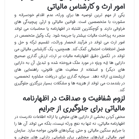
امور ارث و کارشناس مالیاتی
یکی از مهم ترین توصیه ها برای ورثه، عدم اقدام خودسرانه و
مشورت با متخصصین است. قوانین مالیاتی و ارثی پیچیدگی های
فراوانی دارند و کوچکترین اشتباه در اظهارنامه یا محاسبات می تواند
منجر به پرداخت مالیات بیشتر یا جریمه شود. یک وکیل متخصص در
امور ارث می تواند در فرآیند انحصار وراثت، تقسیم ترکه و حل و
فصل اختلافات احتمالی کمک کند. همچنین، یک کارشناس مالیاتی می
تواند در تکمیل دقیق اظهارنامه مالیات بر ارث، ارزش گذاری صحیح
دارایی ها (به ویژه در مورد ملک فروخته شده و تبدیل آن به دارایی
های دیگر) و استفاده از معافیت های قانونی، راهنمایی های
ارزشمندی ارائه دهد. سرمایه گذاری برای دریافت مشاوره تخصصی،
در بلندمدت می تواند از هزینه ها و مشکلات بسیار بزرگتری جلوگیری
کند.
لزوم شفافیت و صداقت در اظهارنامه
مالیاتی برای جلوگیری از جرایم
مخفی کردن بخشی از دارایی های متوفی یا ارائه اطلاعات نادرست در
اظهارنامه مالیاتی، نه تنها به نفع ورثه نیست، بلکه می تواند آن ها را
با جرایم سنگین مالیاتی و حتی پیگردهای قانونی مواجه سازد. سازمان
امور مالیاتی ابزارهای مختلفی برای شناسایی دارایی های متوفی و