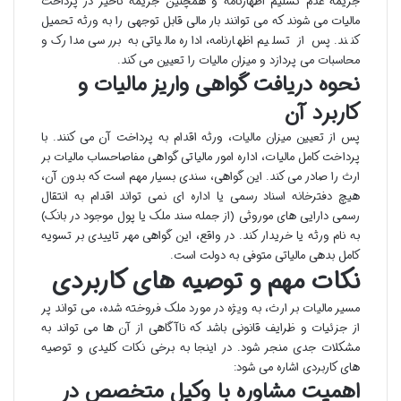
جریمه عدم تسلیم اظهارنامه و همچنین جریمه تاخیر در پرداخت
مالیات می شوند که می توانند بار مالی قابل توجهی را به ورثه تحمیل
کنند. پس از تسلیم اظهارنامه، اداره مالیاتی به بررسی مدارک و
محاسبات می پردازد و میزان مالیات را تعیین می کند.
نحوه دریافت گواهی واریز مالیات و
کاربرد آن
پس از تعیین میزان مالیات، ورثه اقدام به پرداخت آن می کنند. با
پرداخت کامل مالیات، اداره امور مالیاتی گواهی مفاصاحساب مالیات بر
ارث را صادر می کند. این گواهی، سندی بسیار مهم است که بدون آن،
هیچ دفترخانه اسناد رسمی یا اداره ای نمی تواند اقدام به انتقال
رسمی دارایی های موروثی (از جمله سند ملک یا پول موجود در بانک)
به نام ورثه یا خریدار کند. در واقع، این گواهی مهر تاییدی بر تسویه
کامل بدهی مالیاتی متوفی به دولت است.
نکات مهم و توصیه های کاربردی
مسیر مالیات بر ارث، به ویژه در مورد ملک فروخته شده، می تواند پر
از جزئیات و ظرایف قانونی باشد که ناآگاهی از آن ها می تواند به
مشکلات جدی منجر شود. در اینجا به برخی نکات کلیدی و توصیه
های کاربردی اشاره می شود:
اهمیت مشاوره با وکیل متخصص در