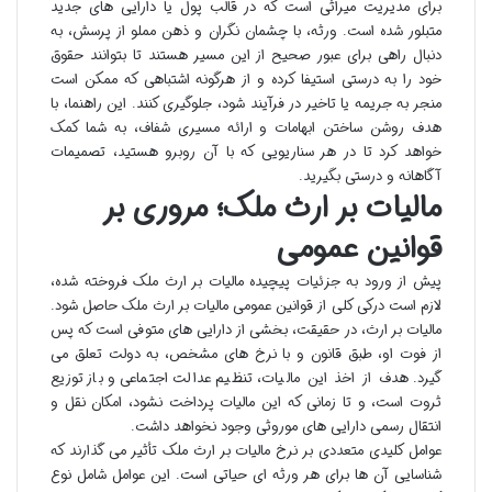
برای مدیریت میراثی است که در قالب پول یا دارایی های جدید
متبلور شده است. ورثه، با چشمان نگران و ذهن مملو از پرسش، به
دنبال راهی برای عبور صحیح از این مسیر هستند تا بتوانند حقوق
خود را به درستی استیفا کرده و از هرگونه اشتباهی که ممکن است
منجر به جریمه یا تاخیر در فرآیند شود، جلوگیری کنند. این راهنما، با
هدف روشن ساختن ابهامات و ارائه مسیری شفاف، به شما کمک
خواهد کرد تا در هر سناریویی که با آن روبرو هستید، تصمیمات
آگاهانه و درستی بگیرید.
مالیات بر ارث ملک؛ مروری بر
قوانین عمومی
پیش از ورود به جزئیات پیچیده مالیات بر ارث ملک فروخته شده،
لازم است درکی کلی از قوانین عمومی مالیات بر ارث ملک حاصل شود.
مالیات بر ارث، در حقیقت، بخشی از دارایی های متوفی است که پس
از فوت او، طبق قانون و با نرخ های مشخص، به دولت تعلق می
گیرد. هدف از اخذ این مالیات، تنظیم عدالت اجتماعی و بازتوزیع
ثروت است، و تا زمانی که این مالیات پرداخت نشود، امکان نقل و
انتقال رسمی دارایی های موروثی وجود نخواهد داشت.
عوامل کلیدی متعددی بر نرخ مالیات بر ارث ملک تأثیر می گذارند که
شناسایی آن ها برای هر ورثه ای حیاتی است. این عوامل شامل نوع