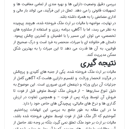
بررسی دقیق وضعیت دارایی ها و بهره مندی از تمامی معافیت ها و
تسهیلات قانونی را می دهد. تعلل در این فرآیند، می تواند بار مالی و
اداری مضاعفی را به همراه داشته باشد.
در نهایت، مواجهه با مالیات بر ارث ملک فروخته شده، هرچند پیچیده
به نظر می رسد، اما با آگاهی، برنامه ریزی و استفاده از مشاوره های
تخصصی، می توان این مسیر را با اطمینان و کمترین چالش پیمود.
داستان هر خانواده ای با میراث، منحصر به فرد است و درک صحیح از
قوانین، به آن ها قدرت می دهد تا این میراث را به بهترین شکل
ممکن مدیریت کنند.
نتیجه گیری
مالیات بر ارث ملک فروخته شده، یکی از جنبه های کلیدی و پرچالش
در فرآیند انحصار وراثت و تقسیم دارایی هاست که آگاهی کامل از
جزئیات آن برای ورثه و ذینفعان امری ضروری است. این موضوع به
دلیل تنوع سناریوها – از فروش ملک توسط متوفی قبل از فوت تا
فروش آن توسط ورثه پس از فوت – و همچنین تفاوت در ارزش
گذاری ها و نرخ های مالیاتی، پیچیدگی های خاص خود را دارد.
ما در این مقاله به طور جامع به بررسی این ابهامات پرداختیم.
آموختیم که اگر ملک قبل از فوت توسط متوفی فروخته شده باشد،
مالیات بر ارث بر خود ملک تعلق نمی گیرد، بلکه بر وجه نقد حاصل از
آن، مطالبات، یا دارایی های جدیدی که با آن پول خریداری شده اند،