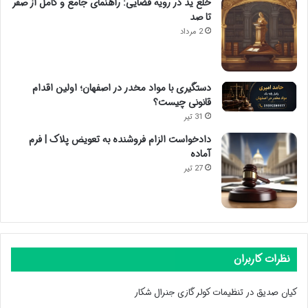
خلع ید در رویه قضایی: راهنمای جامع و کامل از صفر
تا صد
2 مرداد
دستگیری با مواد مخدر در اصفهان؛ اولین اقدام
قانونی چیست؟
31 تیر
دادخواست الزام فروشنده به تعویض پلاک | فرم
آماده
27 تیر
نظرات کاربران
کیان صدیق
در
تنظیمات کولر گازی جنرال شکار