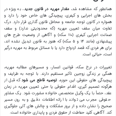
همانطور که مشاهده شد،
مقدار مهریه در قانون جدید
، به ویژه در
بخش های اجرایی و کیفری، پیچیدگی های خاص خود را دارد و
همواره در کانون توجه جامعه و محافل قانون گذاری قرار دارد. درک
تفاوت میان سقف تعیین مهریه (که محدودیتی ندارد) و سقف
ضمانت اجرایی کیفری (۱۱۰ سکه) و آگاهی از وضعیت طرح های
پیشنهادی (مانند ۱۴ و ۵ سکه) که هنوز به قانون تبدیل نشده اند،
برای هر فردی که قصد ازدواج دارد یا با مسائل مربوط به مهریه درگیر
است، حیاتی است.
تغییرات در نرخ سکه، قوانین اعسار، و مسیرهای مطالبه مهریه،
همگی بر زندگی زوجین تأثیر مستقیم دارند. با توجه به ظرایف و
پیچیدگی های حقوقی این حوزه،
توصیه قاطع می شود
که قبل از
هرگونه تصمیم گیری، اقدام حقوقی یا حتی تعیین مهریه در زمان
عقد، حتماً با یک وکیل متخصص خانواده مشورت شود. یک مشاور
حقوقی مجرب می تواند با ارائه اطلاعات دقیق و به روز، مسیر
صحیح را نشان داده و از بروز مشکلات و چالش های آتی جلوگیری
کند. آگاهی، کلید حفاظت از حقوق فردی و پایداری خانواده است.