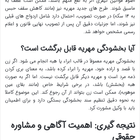
اصولاً قوانین کیفری اگر به نفع متهم باشند، ممکن است عطف به
ماسبق شوند. طرح های جدید مهریه نیز (مانند کاهش سقف حبس
به ۱۴ سکه) در صورت تصویب، احتمال دارد شامل ازدواج های قبلی
نیز شوند، اما جزئیات دقیق آن پس از تصویب نهایی قانون و اعلام
رسمی مشخص خواهد شد.
آیا بخشودگی مهریه قابل برگشت است؟
بخشودگی مهریه معمولاً در قالب ابراء یا هبه انجام می شود. اگر زن
با قصد و اراده خود، مهریه را ابراء کرده باشد، به معنای بری کردن
ذمه مرد است و مهریه دیگر قابل برگشت نیست. اما اگر به صورت
هبه (بخشش) باشد، در برخی شرایط خاص (مانند بقای عین
موهوبه)، ممکن است زن بتواند از آن رجوع کند. این موضوع کاملاً
به نحوه دقیق تنظیم سند بخشودگی بستگی دارد و برای اطمینان
باید با وکیل مشورت کرد.
نتیجه گیری: اهمیت آگاهی و مشاوره
حقوقی