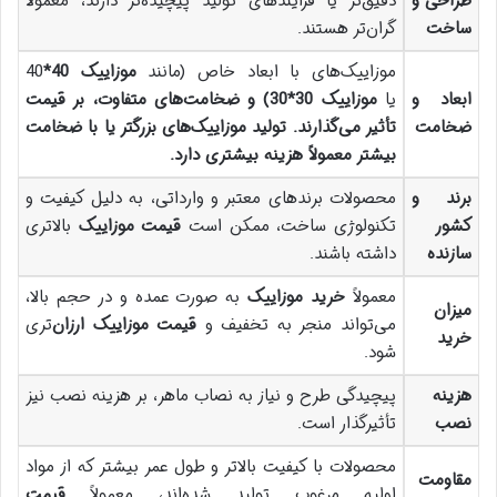
طراحی و
دقیق‌تر یا فرآیندهای تولید پیچیده‌تر دارند، معمولاً
ساخت
گران‌تر هستند.
موزاییک‌های با ابعاد خاص (مانند
موزاییک 40*
40
ابعاد و
یا
موزاییک 30*
30)
و ضخامت‌های متفاوت، بر قیمت
ضخامت
تأثیر می‌گذارند. تولید موزاییک‌های بزرگتر یا با ضخامت
بیشتر معمولاً هزینه بیشتری دارد
.
برند و
محصولات برندهای معتبر و وارداتی، به دلیل کیفیت و
کشور
تکنولوژی ساخت، ممکن است
قیمت موزاییک
بالاتری
سازنده
داشته باشند.
معمولاً
خرید موزاییک
به صورت عمده و در حجم بالا،
میزان
می‌تواند منجر به تخفیف و
قیمت موزاییک ارزان
‌تری
خرید
شود.
هزینه
پیچیدگی طرح و نیاز به نصاب ماهر، بر هزینه نصب نیز
نصب
تأثیرگذار است.
محصولات با کیفیت بالاتر و طول عمر بیشتر که از مواد
مقاومت
اولیه مرغوب تولید شده‌اند، معمولاً
قیمت