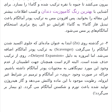
بیرون می‌کشد تا جیوه با نقره ترکیب شده و گاما۱ را بسازد. برای
بهترین رنگ کامپوزیت دندان
آشنایی با
و کسب اطلاعات بیشتر
این مقاله را بخوانید. پس افزودن مس به ترکیب پودر آمالگام باعث
تبدیل فاز گاما۲ به گاما۱ افزایش دو الی پنج برابری استحکام
آمالگام‌های پر مس می‌شود.
۴- در گذشته روی (Zn) ابتدا به عنوان ماده‌ای که جلوی اکسید شدن
آمالگام را می‌گرفت (Scavenger) به ترکیب پودر آمالگام اضافه
می‌شد. اما امروزه به دلیل «Delayed Expansion»، روی از ترکیب
حذف شده است. البته لازم است همچنان جهت اطمینان از عدم
وجود این مورد نیم‌نگاهی به محتویات پودر آمالگام داشته باشیم.
چراکه در صورت وجود «روی» در آمالگام و ترمیم در شرایط غیر
ایزوله، رطوبت موجود با این ماده واکنش می‌دهد و گاز هیدروژن
تولید شده باعث تورم و شکستن آمالگام می گردد. (و بیمار بر
می‌گردد!)