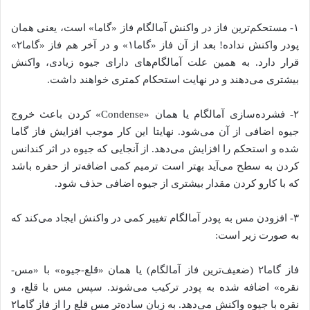
۱- مستحکم‌ترین فاز در واکنش آمالگام فاز «گاما» است، یعنی همان
پودر واکنش نداده! بعد از آن فاز «گاما۱» و در آخر هم فاز «گاما۲»
قرار دارد. به همین علت آمالگام‌های دارای جیوه زیادی، واکنش
بیشتری می‌دهند و در نهایت استحکام کمتری خواهند داشت.
۲- فشرده‌سازی آمالگام یا همان «Condense» کردن باعث خروج
جیوه اضافی از آن می‌شود. نهایتا این کار موجب افزایش فاز گاما
شده و استحکم را افزایش می‌دهد. از آنجایی که جیوه در اثر کندانس
کردن به سطح می‌آید بهتر است ترمیم کمی اضافه‌تر از حفره باشد
که با کارو کردن مقدار بیشتری از جیوه اضافی حذف شود.
۳- افزودن مس به پودر آمالگام تغییر کمی در واکنش ایجاد می‌کند که
به صورت زیر است:
فاز گاما۲ (ضعیف‌ترین فاز آمالگام) یا همان «قلع-جیوه» با «مس-
نقره» اضافه شده به پودر ترکیب می‌شوند. سپس مس با قلع، و
نقره با جیوه واکنش می‌دهد. به زبان ساده‌تر مس قلع را از فاز گاما۲