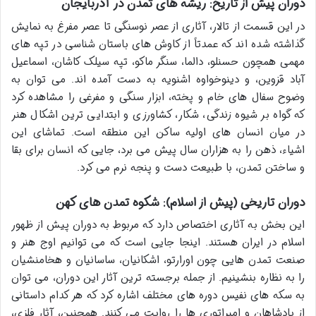
دوران پیش از تاریخ: ریشه های تمدن در آذربایجان
در این قسمت از تالار، آثاری از عصر نوسنگی تا عصر مفرغ به نمایش
گذاشته شده اند که عمدتاً از کاوش های باستان شناسی در تپه های
مهمی همچون حسنلو، دالما، سنگر ماکو، تپه سیلک کاشان، اسماعیل
آباد قزوین، و دینوخواوه اشنویه به دست آمده اند. می توان به
وضوح سفال های خام و پخته، ابزار سنگی و مفرغی را مشاهده کرد
که گواه بر شیوه زندگی، شکار، کشاورزی و ابتدایی ترین اشکال هنر
در میان انسان های اولیه ساکن این منطقه است. تماشای این
اشیاء، ذهن را به هزاران سال پیش می برد، جایی که انسان برای بقا
و ساختن تمدن، با طبیعت دست و پنجه نرم می کرد.
دوران تاریخی (پیش از اسلام): شکوه تمدن های کهن
این بخش به آثاری اختصاص دارد که مربوط به دوران پیش از ظهور
اسلام در ایران هستند. اینجا جایی است که می توانیم اوج هنر و
صنعت تمدن هایی چون اورارتو، اشکانیان، ساسانیان و هخامنشیان
را به نظاره بنشینیم. از جمله برجسته ترین آثار این دوران، می توان
به سکه های نفیس دوره های مختلف اشاره کرد که هر کدام داستانی
از پادشاهان و امپراتوری ها را روایت می کنند. همچنین، آثار فلزی،