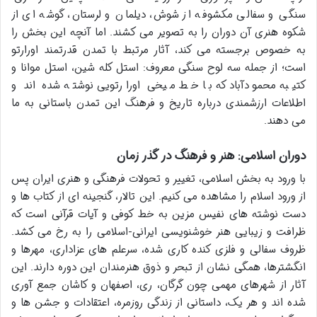
سنگی و سفالی مکشوفه از شوش، دیلمان و لرستان، گوشه ای از
شکوه هنری آن دوران را به تصویر می کشند. اما آنچه این بخش را
به خصوص برجسته می کند، آثار مرتبط با تمدن قدرتمند اورارتو
است؛ از جمله سه لوح سنگی معروف: استل کله شین، استل موانا و
کتیبه محمودآباد که با خط میخی اورارتویی نوشته شده اند و
اطلاعات ارزشمندی درباره تاریخ و فرهنگ این تمدن باستانی به ما
می دهند.
دوران اسلامی: هنر و فرهنگ در گذر زمان
با ورود به بخش اسلامی، تغییر و تحولات فرهنگی و هنری ایران پس
از ورود اسلام را مشاهده می کنیم. این تالار، گنجینه ای از کتاب ها و
دست نوشته های نفیس مزین به خط کوفی و آیات قرآنی است که
ظرافت و زیبایی هنر خوشنویسی ایرانی-اسلامی را به رخ می کشد.
ظروف سفالی و فلزی کنده کاری شده، سرعلم های عزاداری، مهرها و
انگشترها، همگی نشان از تبحر و ذوق هنرمندان این دوره دارند. این
آثار از شهرهای مهمی چون گرگان، ری، اصفهان و کاشان جمع آوری
شده اند و هر یک، داستانی از زندگی روزمره، اعتقادات و جشن ها و