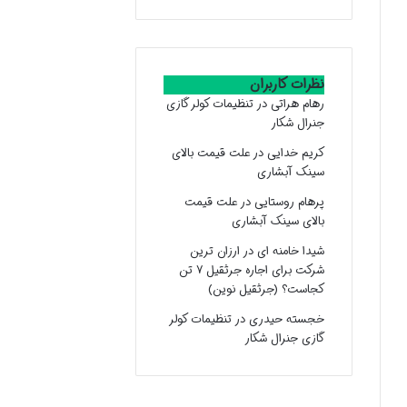
نظرات کاربران
رهام هراتی
در
تنظیمات کولر گازی
جنرال شکار
کریم خدایی
در
علت قیمت بالای
سینک آبشاری
پرهام روستایی
در
علت قیمت
بالای سینک آبشاری
شیدا خامنه ای
در
ارزان ترین
شرکت برای اجاره جرثقیل ۷ تن
کجاست؟ (جرثقیل نوین)
خجسته حیدری
در
تنظیمات کولر
گازی جنرال شکار