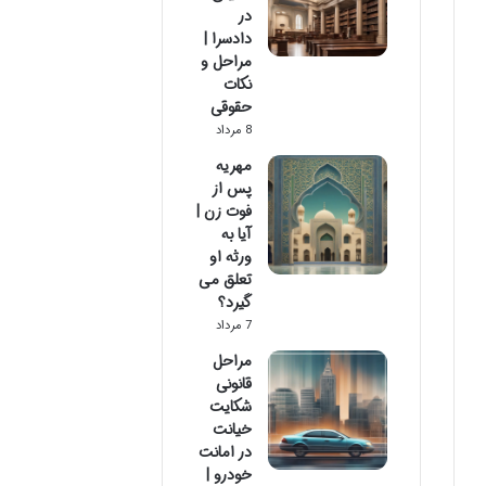
در
دادسرا |
مراحل و
نکات
حقوقی
8 مرداد
مهریه
پس از
فوت زن |
آیا به
ورثه او
تعلق می
گیرد؟
7 مرداد
مراحل
قانونی
شکایت
خیانت
در امانت
خودرو |