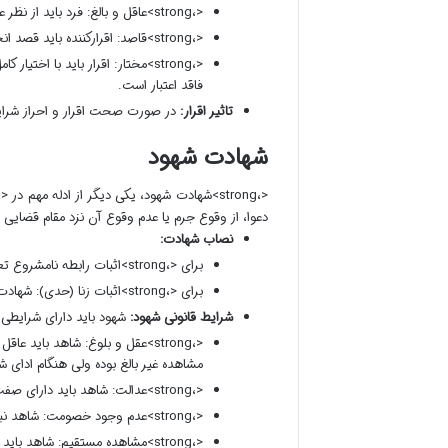
<،strong>عاقل و بالغ: فرد باید از نظر عقلی سالم و به سن بلوغ شرعی رسیده باشد.
<،strong>قاصد: اقرارکننده باید قصد انجام اقرار را داشته باشد، یعنی از روی سهو یا خطا نباشد.
<،strong>مختار: اقرار باید با ا
فاقد اعتبار است.
تاثیر اقرار:
در صورت صحت اقرار و احراز شرایط
شهادت شهود
دعوا، از وقوع جرم یا عدم وقوع آن نزد مقام قضایی 
نصاب شهادت:
برای <،strong>اثبات رابطه نامشروع تعزیری: شهادت دو مرد عادل لازم است.
برای <،strong>اثبات زنا (حدی): شهادت چهار مرد عادل ضرورت دارد.
شرایط قانونی شهود:
شهود باید دارای شرایطی ب
<،strong>عقل و بلوغ: شاهد باید
مشاهده غیر بالغ بوده ولی هنگام ادای ش
<،strong>عدالت: شاهد باید دارای صفت عدالت باشد، یعنی مرتکب گناه کبیره نشده و بر گناه صغیره اصرار نورزیده باشد.
<،strong>عدم وجود خصومت: شاهد نباید با هیچ یک از طرفین دعوا دشمنی شخصی داشته باشد.
<،strong>مشاهده مستقیم: شاهد 