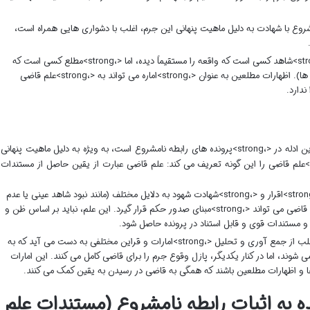
بطه نامشروع با شهادت به دلیل ماهیت پنهانی این جرم، اغلب با دشواری هایی همراه است،
باید دقت کرد که <،strong>شاهد کسی است که واقعه را مستقیماً دیده، اما <،strong>مطلع کسی است که
اطلاعاتی غیرمستقیم دارد (مثلاً از طریق شنیده ها). اظهارات مطلعین به عنوان <،strong>اماره می تواند به <،strong>علم قاضی
ندارد.
<،strong>علم قاضی یکی از مهم ترین و پرکاربردترین ادله در <،strong>پرونده های رابطه نامشروع است، به ویژه به دلیل ماهیت پنهانی
ین جرم. ماده ۲۱۱ قانون مجازات اسلامی، <،strong>علم قاضی را این گونه تعریف می کند: علم قاضی عبارت از یقین حاصل از مستندات
در بسیاری از موارد که <،strong>اقرار و <،strong>شهادت شهود به دلایل مختلف (مانند نبود شاهد عینی یا عدم
اقرار متهم) امکان پذیر نیست، <،strong>علم قاضی می تواند <،strong>مبنای صدور حکم قرار گیرد. این علم، نباید بر اساس ظن و
و مستندات قوی و قابل استناد در پرونده حاصل شود.
<،strong>علم قاضی اغلب از جمع آوری و تحلیل <،strong>امارات و قراین مختلفی به دست می آید که به
 محسوب نمی شوند، اما در کنار یکدیگر، پازل وقوع جرم را برای قاضی کامل می کنند. این امارات
ها و اظهارات مطلعین باشند که همگی به قاضی در رسیدن به یقین کمک می کنند.
ه به اثبات رابطه نامشروع (مستندات علم