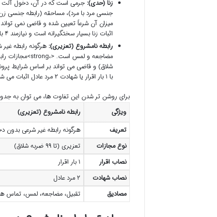
زنا (حدی):
جرمی است که در آن، دخول آلت تناس
اثبات زنا بسیار سختگیرانه است و نیازمند ۴ بار اقرار یا شهادت ۴ مرد عادل است.
رابطه نامشروع (تعزیری):
هرگونه رابطه غیر ش
با ۱ بار اقرار یا شهادت ۲ مرد عادل اثبات می شود.
برای روشن تر شدن این تفاوت ها، می توان به جدول
ویژگی
رابطه نامشروع (تعزیری)
تعریف
هرگونه رابطه غیر شرعی بدون د
نوع مجازات
تعزیری (تا ۹۹ ضربه شلاق)
نصاب اقرار
۱ بار اقرار
نصاب شهادت
۲ مرد عادل
مصادیق
تقبیل، مضاجعه، لمس، تماس ها