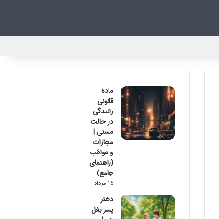
ماده
قانونی
رانندگی
در حالت
مستی |
مجازات
و عواقب
(راهنمای
جامع)
15 مرداد
دختر
پسر بغل