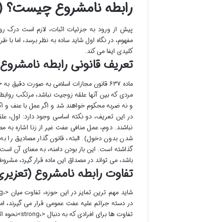
رابطه نامشروع چیست؟ (ت
مفهوم، در نگاه اول شاید ساده به نظر برسد، اما با
کلیدی ایفا می کند.
تعریف قانونی رابطه نامشروع
مردی که بین آنها علقه زوجیت نباشد، مرتکب روابط ن
و نه ضربه محکوم خواهند شد و اگر عمل با عنف و اکرا
در این تعریف، دو نکته اساسی وجود دارد: اول، عل
نباشند. دوم، عمل منافی عفت غیر از زنا اشاره به م
شدن بدون دخول). البته، قانون گذار مصادیق را به
گذاشته است. این باز بودن دامنه، به معنای آن است
باشد، می تواند در مصداق این ماده قرار گیرد، مشروط بر آنکه به <،strong>
تفاوت رابطه نامشروع (تعزیری
در دسته جرائم علیه عفت عمومی قرار می گیرند، اما 
تفاوت ها برای افرادی که به دنبال <،strong>نحوه اثبات رابطه نامشروع هستند، ضروری است: