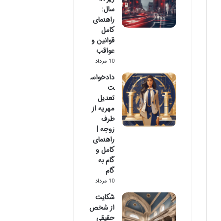
سال:
راهنمای
کامل
قوانین و
عواقب
10 مرداد
دادخواس
ت
تعدیل
مهریه از
طرف
زوجه |
راهنمای
کامل و
گام به
گام
10 مرداد
شکایت
از شخص
حقیقی