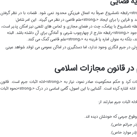
یه قضایی
رویه های قضایی نشان می دهد که مصادیق <،strong>رابطه نامشروع صرفاً به اعمال فیزیکی محدود نمی شود. قضات با در نظر گرفتن
>علم قاضی در نظر می گیرند. این امر شامل:
stron>اثبات رابطه نامشروع با پیامک، چت در فضای مجازی و تماس های تلفنی نیز امکان پذیر است،
به شرطی که محتوای این ارتباطات دلالت بر وجود <،strong>رابطه خارج از چهارچوب شرعی و آمادگی برای آن داشته باشد. البته
اماره یا قرینه به <،strong>علم قاضی کمک می کنند.
تی در جرم انگاری وجود ندارد، اما دستگیری در اماکن عمومی می تواند شواهد عینی
 در قانون مجازات اسلامی
در هر پرونده کیفری، برای اینکه بتوان جرمی را اثبات کرد و حکم محکومیت صادر نمود، نیاز به <،strong>ادله اثبات جرم است. قانون
مجازات اسلامی، در ماده ۱۶۰ خود، به صراحت به این ادله اشاره کرده است. آشنایی با این اصول، گامی اساسی در درک <،strong>نحوه اثبات