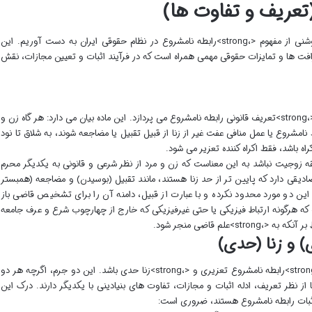
عریف و تفاوت ها)
پیش از ورود به جزئیات اثبات، لازم است درک روشنی از مفهوم <،strong>رابطه نامشروع در نظام حقوقی ایران به دست آوریم. این
 ظرافت ها و تمایزات حقوقی مهمی همراه است که در فرآیند اثبات و تعیین مجازات، نقش
ماده ۶۳۷ قانون مجازات اسلامی به صورت دقیق به <،strong>تعریف قانونی رابطه نامشروع می پردازد. این ماده بیان می دارد: هر گاه زن و
امشروع یا عمل منافی عفت غیر از زنا از قبیل تقبیل یا مضاجعه شوند، به شلاق تا نود
ه باشد، فقط اکراه کننده تعزیر می شود.
قه زوجیت نباشد به این معناست که زن و مرد از نظر شرعی و قانونی به یکدیگر محرم
صادیقی دارد که پایین تر از حد زنا هستند، مانند تقبیل (بوسیدن) و مضاجعه (همبستر
 این دو مورد محدود نکرده و با عبارت از قبیل، دامنه آن را برای تشخیص قاضی باز
 که هرگونه ارتباط فیزیکی یا حتی غیرفیزیکی که خارج از چهارچوب شرع و عرف جامعه
علم قاضی منجر شود.
) و زنا (حدی)
شاید مهم ترین تمایز در این حوزه، تفاوت میان <،strong>رابطه نامشروع تعزیری و <،strong>زنا حدی باشد. این دو جرم، اگرچه هر دو
از نظر تعریف، ادله اثبات و مجازات، تفاوت های بنیادینی با یکدیگر دارند. درک این