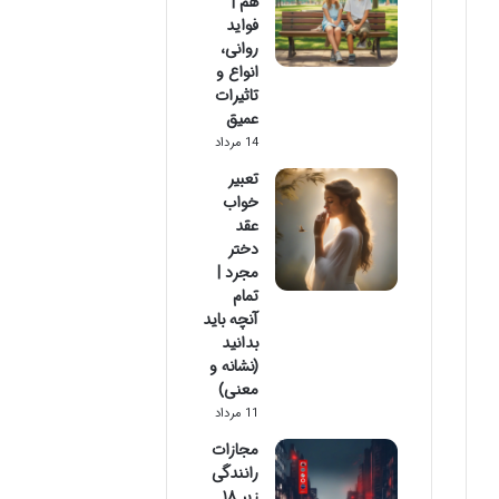
هم |
فواید
روانی،
انواع و
تاثیرات
عمیق
14 مرداد
تعبیر
خواب
عقد
دختر
مجرد |
تمام
آنچه باید
بدانید
(نشانه و
معنی)
11 مرداد
مجازات
رانندگی
زیر ۱۸