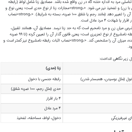
لی مرد به اندازه ختنه گاه در زن واقع شده باشد. مصادیق زنا شامل لواط (رابطه
جنسی مرد با مرد)، مساحقه (رابطه جنسی زن با زن) و تفخیذ نیز می شود. <،strong>مجازات زنا از نوع حدی است؛ یعنی نوع و
میزان آن شرعاً تعیین شده و قاضی نمی تواند آن را تغییر دهد (مانند رجم یا شلاق ۱۰۰ ضربه، بسته به شرایط). <،strong>نصاب
رعی میان زن و مرد نامحرم است که به حد زنا نرسد. مصادیق آن، همانند تقبیل،
مضاجعه و لمس است. <،strong>مجازات رابطه نامشروع از نوع تعزیری است؛ یعنی قانون گذار آن را تعیین کرده (تا ۹۹ ضربه
شلاق) و قاضی می تواند بر اساس شرایط پرونده، میزان آن را مشخص کند. <،strong>نصاب اثبات رابطه نامشروع نیز کمتر است و
 زیر نگاهی انداخت:
زنا (حدی)
خول (مثل بوسیدن، همبستر شدن)
رابطه جنسی با دخول
حدی (مثل رجم، ۱۰۰ ضربه شلاق)
۴ بار اقرار
۴ مرد عادل
ی غیرفیزیکی
دخول، لواط، مساحقه، تفخیذ