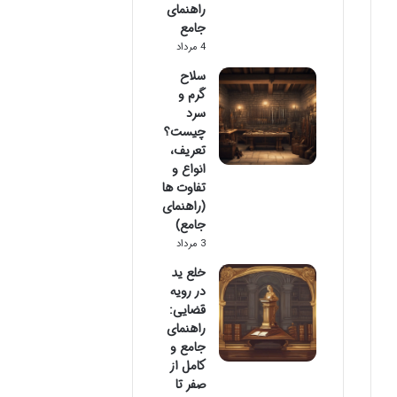
راهنمای
جامع
4 مرداد
سلاح
گرم و
سرد
چیست؟
تعریف،
انواع و
تفاوت ها
(راهنمای
جامع)
3 مرداد
خلع ید
در رویه
قضایی:
راهنمای
جامع و
کامل از
صفر تا