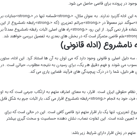
البته، در پرونده های <،strong>رابطه نامشروع، همه این ادله کاربرد ندارند. به عنوان مثال، <،strong>قسامه تنها در <،strong>جنایات بر
جسم (مانند قتل و جراحات) کاربرد دارد و <،strong>سوگند نیز معمولاً در <،strong>جرائم تعزیری (که <،strong>رابطه نامشروع از این
دسته است) به عنوان دلیل اثبات کننده اصلی مورد استفاده قرار نمی گیرد. از این رو، <،strong>راه های اصلی اثبات رابطه نامشروع عمدتاً بر
 نامشروع (ادله قانونی)
ابطه نامشروع، سه دلیل اصلی و قانونی وجود دارد که می توان به آن ها استناد کرد. این ادله، ستون
حسوب می شوند و فهم دقیق هر یک، برای رسیدن به نتیجه مطلوب، حیاتی است. در
ر دلیل، شما را در درک پیچیدگی های فرآیند قضایی یاری می کند.
جرم در نظام حقوقی ایران است. اقرار، به معنای اعتراف متهم به ارتکاب جرمی است که به او
نسبت داده شده، در نزد مقام قضایی. هنگامی که یک فرد، خود به انجام <،strong>رابطه نامشروع اقرار می کند، بار اثبات جرم به شکل قابل
رابطه نامشروع تعزیری، تنها یک بار اقرار متهم نزد قاضی کافی است. این در حالی است که برای
رتبه تعیین شده است. این تفاوت نصاب، نشان دهنده حساسیت و سخت گیری بیشتر
متهم در زمان اقرار دارای شرایط زیر باشد: