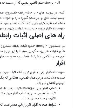
<،strong>علم قاضی: یقینی که از مستندات موجود در پرونده برای قاضی حاصل می شود.
<،strong>اقرار متهم، <،strong>شهادت شهود و <،strong>علم قاضی متمرکز است که در بخش های بعدی به تفصیل بررسی خواهند شد.
راه های اصلی اثبات رابطه
در جستجوی <،strong>نحوه اثبات ر
های فقرات هر پرونده کیفری مرتبط با این جرم م
این مسیر، آگاهی از شرایط، نصاب و محدودیت های ه
اقرار
<،strong>اقرار یکی از قوی ترین ادله اثبات 
توجهی کاهش می یابد.
نصاب اقرار:
برای <،strong>اثبات 
اثبات زنا (جرمی حدی)، نصاب اقرار چهار م
قانون در جرائم حدی است.
شرایط صحت اقرار:
اقرار زمانی معتبر است که 