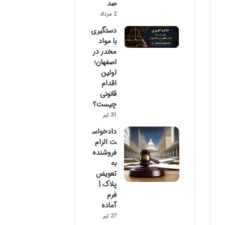
صد
2 مرداد
دستگیری
با مواد
مخدر در
اصفهان؛
اولین
اقدام
قانونی
چیست؟
31 تیر
دادخواس
ت الزام
فروشنده
به
تعویض
پلاک |
فرم
آماده
27 تیر