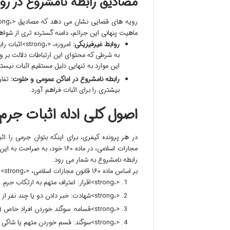
مصادیق رابطه نامشروع در رو
ماهیت پنهانی این جرائم، دامنه گسترده تری از شواهد و قراین را برای ایجاد <،strong
روابط غیرفیزیکی:
امروزه، <،g
این موارد به تنهایی دلیل مستقیم اثبات نیستند، بلکه به عنوان 
رابطه نامشروع در اماکن عمومی و خلوت:
تفاو
بیشتری را برای اثبات فراهم آورد.
اصول کلی ادله اثبات جرم
رابطه نامشروع به شمار می رود.
بر اساس ماده ۱۶۰ قانون مجازات اسلامی، <،strong>ادله اثبات جرم عبارتند از:
<،strong>اقرار: اعتراف متهم به ارتکاب جرم.
<،strong>شهادت: خبر دادن دو یا چند نفر از وقوع جرمی که خودشان دیده اند.
<،strong>قسامه: سوگند خوردن افراد خاص (در جرائم خاص).
<،strong>سوگند: قسم خوردن متهم یا شاکی (در موارد خاص).