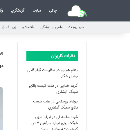
چاقی
دیابت
گردشگری
وک
خبر روزانه
علمی و پزشکی
اقتصادی
بین الملل
نظرات کاربران
دی
رهام هراتی
در
تنظیمات کولر گازی
جنرال شکار
کریم خدایی
در
علت قیمت بالای
سینک آبشاری
پرهام روستایی
در
علت قیمت
بالای سینک آبشاری
شیدا خامنه ای
در
ارزان ترین
شرکت برای اجاره جرثقیل ۷ تن
کجاست؟ (جرثقیل نوین)