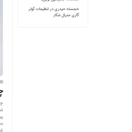
خجسته حیدری
در
تنظیمات کولر
گازی جنرال شکار
چ
چر
شو
پی
بد
شو