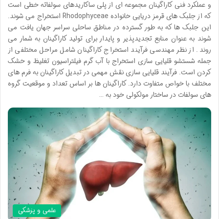
و عملکرد فنی کاراگینان مجموعه ای از پلی ساکاریدهای سولفاته خطی است
که از جلبک های قرمز دریایی خانواده Rhodophyceae استخراج می شوند.
این جلبک ها که به طور گسترده در مناطق ساحلی سراسر جهان یافت می
شوند به عنوان منابع تجدیدپذیر و پایدار برای تولید کاراگینان به شمار می
روند. از نظر مهندسی فرآیند استخراج کاراگینان شامل مراحل مختلفی از
جمله شستشو قلیایی سازی استخراج با آب گرم فیلتراسیون تغلیظ و خشک
کردن است. فرآیند قلیایی سازی نقش مهمی در تبدیل کاراگینان به فرم های
مختلف با خواص متفاوت دارد. کاراگینان ها بر اساس تعداد و موقعیت گروه
های سولفات در ساختار مولکولی خود به …
علمی و پزشکی