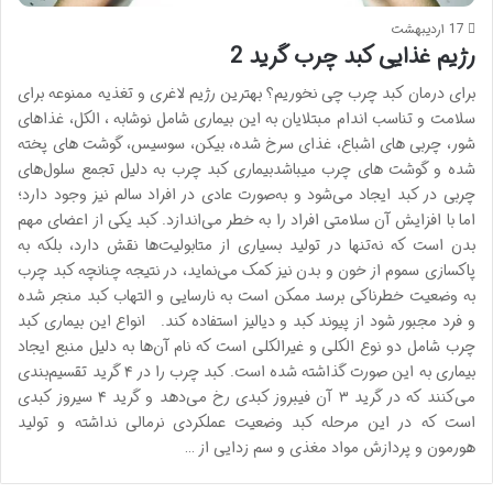
17 اردیبهشت
رژیم غذایی کبد چرب گرید 2
برای درمان کبد چرب چی نخوریم؟ بهترین رژیم لاغری و تغذیه ممنوعه برای
سلامت و تناسب اندام مبتلایان به این بیماری شامل نوشابه ، الکل، غذاهای
شور، چربی های اشباع، غذای سرخ شده، بیکن، سوسیس، گوشت های پخته
شده و گوشت های چرب میباشدبیماری کبد چرب به دلیل تجمع سلول‌های
چربی در کبد ایجاد می‌شود و به‌صورت عادی در افراد سالم نیز وجود دارد؛
اما با افزایش آن سلامتی افراد را به خطر می‌اندازد. کبد یکی از اعضای مهم
بدن است که نه‌تنها در تولید بسیاری از متابولیت‌ها نقش دارد، بلکه به
پاکسازی سموم از خون و بدن نیز کمک می‌نماید، در نتیجه چنانچه کبد چرب
به وضعیت خطرناکی برسد ممکن است به نارسایی و التهاب کبد منجر شده
و فرد مجبور شود از پیوند کبد و دیالیز استفاده کند. انواع این بیماری کبد
چرب شامل دو نوع الکلی و غیرالکلی است که نام آن‌ها به دلیل منبع ایجاد
بیماری به این صورت گذاشته شده است. کبد چرب را در ۴ گرید تقسیم‌بندی
می‌کنند که در گرید ۳ آن فیبروز کبدی رخ می‌دهد و گرید ۴ سیروز کبدی
است که در این مرحله کبد وضعیت عملکردی نرمالی نداشته و تولید
هورمون و پردازش مواد مغذی و سم زدایی از …