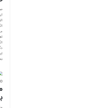
صو
ای
ال
ال
می
اه
ال
دگ
اب
نح
م
ب
مق