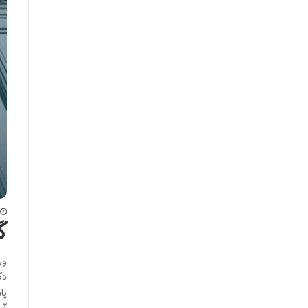
گ
ور
دک
پا