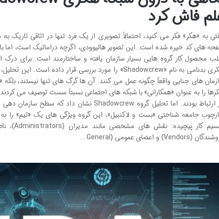
لم فاش کرد
تی به «هکر» فکر می کنید، احتمالاً تصویری از یک فرد تنها در اتاقی تاریک ب
حه های کد خیره شده است. این تصویر هالیوودی، اگرچه دراماتیک است، اما با 
لب محصول کار گروه هایی بسیار سازمان یافته و ساختارمند است. برای درک ا
هکری بدنامی به نام «Shadowcrew» را مورد بررسی قرار داده ا
زمان های جنایی واقعاً چگونه عمل می کنند. آن ها گرگ های تنها نیستند، بلکه «
رها را به عنوان «همکارانی» با شبکه های اجتماعی نسبتاً سست توصیف می کردند ک
در ارتباط بودند. اما تحلیل گروه Shadowcrew نشان 
رچوب جامعه شناختی «بست و لاکنبیل»، این گروه ویژگی های یک «تیم» را به
ان (Vendors) و اعضای عمومی (General …