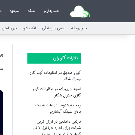
حسابداری
شبکه
سرمایه
ت
خبر روزانه
علمی و پزشکی
اقتصادی
بین الملل
نظرات کاربران
سا
کیان صدیق
در
تنظیمات کولر گازی
جنرال شکار
امجد وزیرزاده
در
تنظیمات کولر
گازی جنرال شکار
ریحانه هنرمند
در
علت قیمت
بالای سینک آبشاری
نازنین دامغانی
در
ارزان ترین
شرکت برای اجاره جرثقیل ۷ تن
کجاست؟ (جرثقیل نوین)