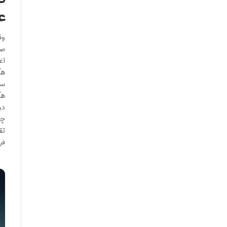
ع
وق
صف
اغ
سا
هک
چا
فروشندگ