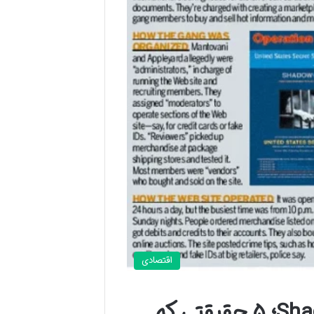
اقتصادی
نگاهی به درون شبکه هکری Shadowcrew؛ ۵ حقیقتی که