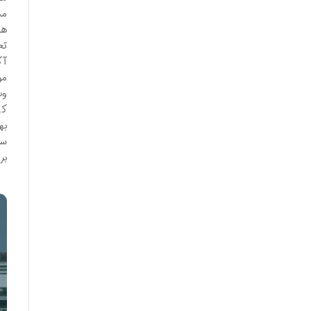
مش
هم
تخ
آگ
مو
وب
به
ست
بر