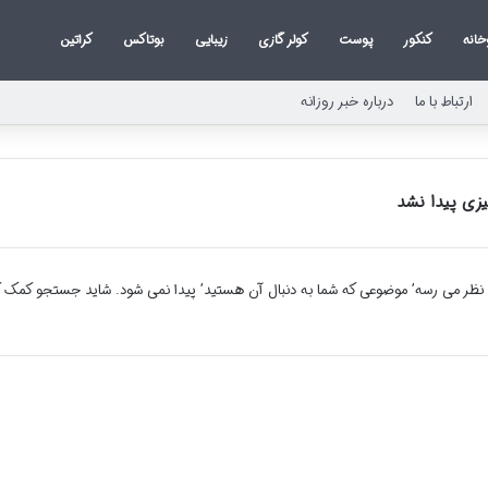
خانه
کنکور
پوست
کولر گازی
زیبایی
بوتاکس
کراتین
ارتباط با ما
درباره خبر روزانه
زی پیدا نشد
 نظر می رسه’ موضوعی که شما به دنبال آن هستید’ پیدا نمی شود. شاید جستجو کمک ک