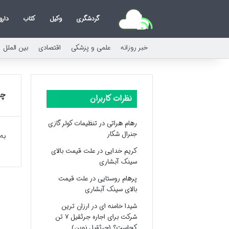
گردشگری
وکیل
کتاب
دارو
خبر روزانه
علمی و پزشکی
اقتصادی
بین الملل
چی
نظرات کاربران
رهام هراتی
در
تنظیمات کولر گازی
جنرال شکار
به
کریم خدایی
در
علت قیمت بالای
سینک آبشاری
پرهام روستایی
در
علت قیمت
بالای سینک آبشاری
شیدا خامنه ای
در
ارزان ترین
شرکت برای اجاره جرثقیل ۷ تن
کجاست؟ (جرثقیل نوین)