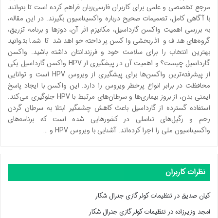
مرجع تخصصی و علمی برای کاربران فارسی‌زبان فراهم کرده است تا بتوانند
با آگاهی کامل، تصمیمات صحیح درباره واکسیناسیون بگیرند. در این مقاله،
به بررسی اهمیت واکسن گارداسیل، مکانیزم اثر آن، دوزها و برنامه تزریق،
گروه‌های هدف و اثربخشی واکسن پرداخته خواهد شد تا شما بتوانید
بهترین انتخاب را برای سلامت خود و فرزندانتان داشته باشید. واکسن
گارداسیل چیست؟ و اهمیت آن در پیشگیری از HPV واکسن گارداسیل یکی
از پیشرفته‌ترین واکسن‌ها برای پیشگیری از ویروس HPV است و توانایی
محافظت در برابر انواع پرخطر ویروس را دارد. این واکسن با ایجاد پاسخ
ایمنی بدن، از بروز بیماری‌ها و سرطان‌های مرتبط با HPV جلوگیری می‌کند.
استفاده گسترده از گارداسیل باعث کاهش چشمگیر ابتلا به سرطان گردن
رحم و زگیل‌های تناسلی در کشورهایی شده است که برنامه‌های
واکسیناسیون ملی را اجرا کرده‌اند. آشنایی با ویروس HPV و …
نظرات کاربران
کیان صدیق
در
تنظیمات کولر گازی جنرال شکار
امجد وزیرزاده
در
تنظیمات کولر گازی جنرال شکار