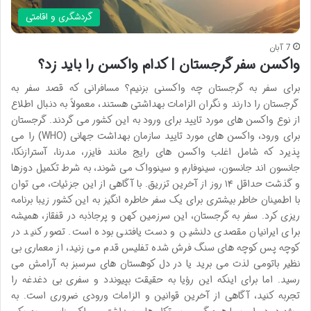
گردشگری و اقامتی
7 آبان
واکسن سفر گرجستان | کدام واکسن را باید زد؟
برای سفر به گرجستان چه واکسنی بزنیم؟ مسافرانی که قصد سفر به
گرجستان را دارند و نگران الزامات بهداشتی هستند، معمولاً به دنبال اطلاع
از نوع واکسن های مورد تایید برای ورود به این کشور می گردند. گرجستان
برای ورود، واکسن های مورد تایید سازمان بهداشت جهانی (WHO) را می
پذیرد که شامل اغلب واکسن های رایج مانند فایزر، مدرنا، آسترازنکا،
جانسون اند جانسون، سینوفارم و سینوواک می شوند، به شرط تکمیل دوزها
و گذشت حداقل ۱۴ روز از آخرین تزریق. با آگاهی از این جزئیات، می توان
با اطمینان خاطر بیشتری برای یک سفر خاطره انگیز به این کشور زیبا برنامه
ریزی کرد. سفر به گرجستان، این سرزمین کهن و پرجاذبه در قفقاز، همیشه
برای ایرانیان مقصدی دلنشین و دست یافتنی بوده است. تصور کنید در
کوچه پس کوچه های سنگ فرش شده تفلیس قدم می زنید، از معماری بی
نظیر باتومی لذت می برید یا در دل کوهستان های سرسبز به آرامش می
رسید. اما برای اینکه این رؤیا به حقیقت بپیوندد و سفری بی دغدغه را
تجربه کنید، آگاهی از آخرین قوانین و الزامات ورودی ضروری است. به