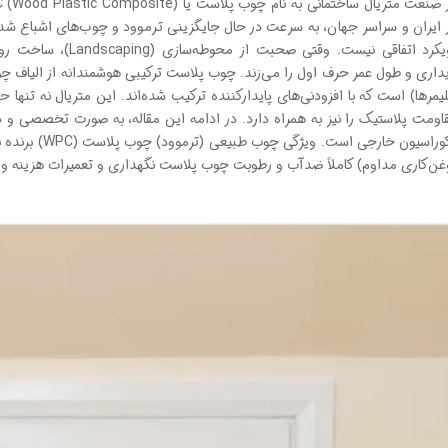
 ایران و سراسر جهان، به سرعت در حال جایگزینی ترموود و چوب‌های اشباع شده
رویکرد اتفاقی نیست. وق
یداری و طول عمر حرف اول را می‌زند. چوب پلاست ترکیبی هوشمندانه از الیاف چوب 
لیمرها) است که با افزودنی‌های پایدارکننده ترکیب شده‌اند. این متریال نه تنه
دکوراسیون خارجی 
غن‌کاری مداوم) کاملاً ضدآب و رطوبت چوب پلاست نگهداری و تعمیرات هزینه و 