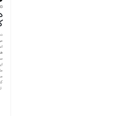
د
ک
دس
مو
اس
هی
سی
ای
ما
مف
که
تما