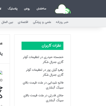
ساختمان
روغن
پلاستیک
ل
خبر روزانه
علمی و پزشکی
اقتصادی
بین الملل
نظرات کاربران
پل
خجسته حیدری
در
تنظیمات کولر
گازی جنرال شکار
زهره کیان پور
در
تنظیمات کولر
گازی جنرال شکار
فائزه شیدایی
در
علت قیمت بالای
چ
سینک آبشاری
د
جانان قدرتی
در
علت قیمت بالای
سینک آبشاری
در