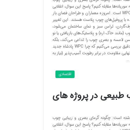
ریانه‌ها مقابله کنیم؟ پاسخ این سوال، انقلابی
در صنعت متریال ساختمانی به نام چوب پلاست یا WPC (Wood Plastic Composite) است. امروزه معماران و طراحان فضای باز
 با پروفیل‌های چوب پلاست هستند. این تغییر
تی صحبت از محوطه‌سازی (Landscaping)، ساخت روف‌گاردن، تراس سبز و نمای ساختمان می‌شود،
(مانند خاک اره) و پلاستیک‌های بازیافتی یا نو
ا حس لامسه و بصری چوب را تداعی می‌کند، بلکه
مقاومت پلاستیک را نیز به همراه دارد. در ادامه این مقاله، به صورت تخصصی و دقیق بررسی می‌کنیم که چرا WPC پادشاه جدید
است. ویژگی چوب طبیعی (ترموود) چوب پلاست (WPC) برنده نهایی مقاومت در برابر رطوبت آسیب‌پذیر (نیاز به
…
اقتصادی
طبیعی در پروژه های
ته است: چگونه گرمای بصری و زیبایی چوب
ریانه‌ها مقابله کنیم؟ پاسخ این سوال، انقلابی