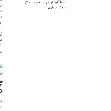
پارسا گلبخش
در
علت قیمت بالای
طب
سینک آبشاری
در
پا
(پ
رو
چ
د
در
طب