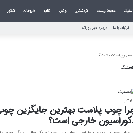
استیک
محیط زیست
گردشگری
وکیل
کتاب
داروخانه
کنکور
ارتباط با ما
درباره خبر روزانه
خبر روزانه
>>
پلاستیک
استیک
6 آذر
را چوب پلاست بهترین جایگزین چوب 
کوراسیون خارجی است؟
 دنیای معماری مدرن و طراحی فضای سبز، همیشه یک چالش بزرگ وجود داش