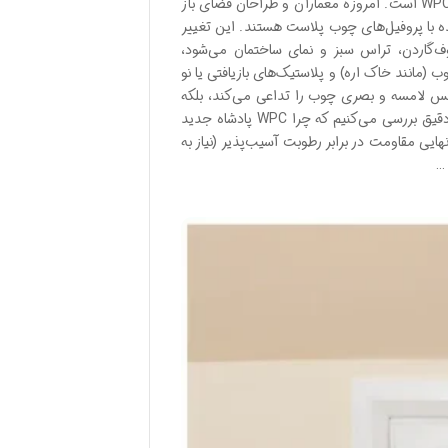
در صنعت متریال ساختمانی به نام چوب پلاست یا WPC (Wood Plastic Composite) است. امروزه معماران و طراحان فضای باز
 با پروفیل‌های چوب پلاست هستند. این تغییر
تی صحبت از محوطه‌سازی (Landscaping)، ساخت روف‌گاردن، تراس سبز و نمای ساختمان می‌شود،
(مانند خاک اره) و پلاستیک‌های بازیافتی یا نو
ا حس لامسه و بصری چوب را تداعی می‌کند، بلکه
مقاومت پلاستیک را نیز به همراه دارد. در ادامه این مقاله، به صورت تخصصی و دقیق بررسی می‌کنیم که چرا WPC پادشاه جدید
است. ویژگی چوب طبیعی (ترموود) چوب پلاست (WPC) برنده نهایی مقاومت در برابر رطوبت آسیب‌پذیر (نیاز به
…