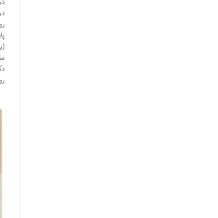
در
پا
(پ
رو