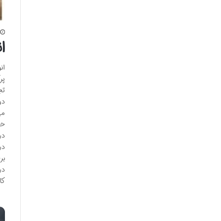
ا
ان
پر
تج
دو
می
خو
در
در
بر
در
کا