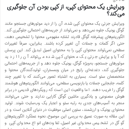
ویرایش یک محتوای کپی، از کپی بودن آن جلوگیری
می‌کند؟
ویرایش جزئی یک محتوای کپی شده، آن را از دید موتورهای جستجو مانند
گوگل یونیک جلوه نمی‌دهد و نمی‌تواند از جریمه‌های احتمالی جلوگیری کند.
الگوریتم‌های پیشرفته گوگل قادرند تشابه مفهومی محتوا را تشخیص دهند،
حتی اگر کلمات و جملات آن تغییر کرده باشند. بنابراین، صرفاً تغییرات
سطحی نمی‌تواند محتوای کپی را به محتوای اصیل تبدیل کند. این پرسش
که آیا ویرایش جزئی یک محتوای کپی شده می‌تواند آن را از دید
موتورهای جستجو، به‌ویژه گوگل، یونیک جلوه دهد و از جریمه‌های احتمالی
جلوگیری کند، دغدغه‌ای رایج در میان وبمستران، تولیدکنندگان محتوا و
متخصصان سئو است. بسیاری به اشتباه تصور می‌کنند که با تغییر چند
کلمه، جابجایی جملات یا بازنویسی سطحی، می‌توانند الگوریتم‌های هوشمند
گوگل را فریب دهند. اما واقعیت این است که رویکردهای قدیمی در برابر
هوش مصنوعی و یادگیری ماشین گوگل کارایی ندارند و حتی می‌توانند
منجر به آسیب‌های جدی به رتبه سئو و اعتبار یک وب‌سایت شوند. تولید
محتوای یونیک و ارزشمند، ستون اصلی موفقیت در دنیای آنلاین است و در
این مقاله به صورت عمیق به بررسی این موضوع، نحوه عملکرد الگوریتم‌های
گوگل در تشخیص محتوای غیراصیل، تفاوت‌های انواع محتوای کپی و