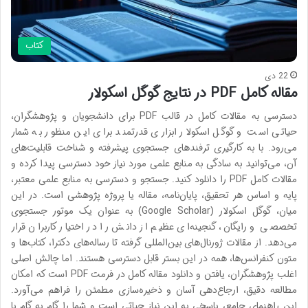
کتاب
22 دی
مقاله کامل PDF در نتایج گوگل اسکولار
دسترسی به مقالات کامل در قالب PDF برای دانشجویان و پژوهشگران،
حیاتی است و گوگل اسکولار ابزاری قدرتمند برای این منظور به شمار
می‌رود. با به کارگیری ترفندهای جستجوی پیشرفته و شناخت قابلیت‌های
آن، می‌توانید به سادگی به منابع علمی مورد نیاز خود دسترسی پیدا کرده و
مقالات کامل PDF را دانلود کنید. جستجو و دسترسی به منابع علمی معتبر،
پایه و اساس هر تحقیق، پایان‌نامه، مقاله یا پروژه پژوهشی است. در این
میان، گوگل اسکولار (Google Scholar) به عنوان یک موتور جستجوی
تخصصی و رایگان، گنجینه‌ای عظیم از دانش را در اختیار کاربران قرار
می‌دهد. از مقالات ژورنال‌های بین‌المللی گرفته تا رساله‌های دکترا، کتاب‌ها و
متون کنفرانس‌ها، همه در این بستر قابل دسترسی هستند. اما چالش اصلی
اغلب پژوهشگران، یافتن و دانلود مقاله کامل در فرمت PDF است که امکان
مطالعه دقیق، ارجاع‌دهی آسان و ذخیره‌سازی مطمئن را فراهم می‌آورد.
این راهنمای جامع، پاسخی به این نیاز حیاتی است و شما را گام به گام با