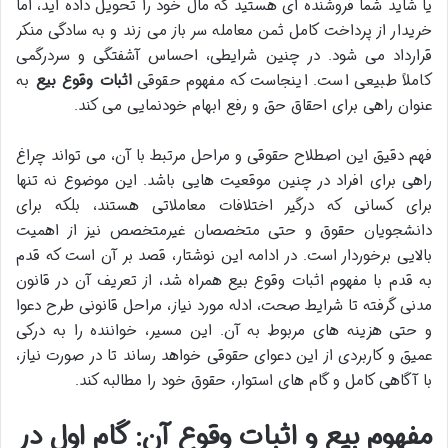
یا شاید شما فروشنده ای هستید که مال خود را تحویل داده اید، اما
خریدار از پرداخت کامل ثمن معامله سر باز می زند و به سادگی منکر
قرارداد می شود. در چنین شرایطی، احساس آشفتگی و سردرگمی
کاملاً طبیعی است. اینجاست که مفهوم حقوقی
اثبات وقوع بیع
به
عنوان راهی برای احقاق حق و رفع ابهام خودنمایی می کند.
فهم دقیق این اصطلاح حقوقی و مراحل مرتبط با آن، می تواند چراغ
راهی برای افراد در چنین موقعیت هایی باشد. این موضوع نه تنها
برای کسانی که درگیر اختلافات معاملاتی هستند، بلکه برای
دانشجویان حقوق و حتی متخصصان غیرمتخصص نیز از اهمیت
بالایی برخوردار است. در ادامه این نوشتار، قصد بر آن است که قدم
به قدم با مفهوم اثبات وقوع بیع همراه شد، از تعریف آن در قانون
مدنی گرفته تا شرایط صحت، ادله مورد نیاز، مراحل قانونی طرح دعوا
و حتی هزینه های مربوط به آن. این مسیر، خواننده را به درکی
عمیق و کاربردی از این دعوای حقوقی خواهد رساند تا در صورت نیاز،
با آگاهی کامل و گام های استوار، حقوق خود را مطالبه کند.
مفهوم بیع و اثبات وقوع آن: گام اول در