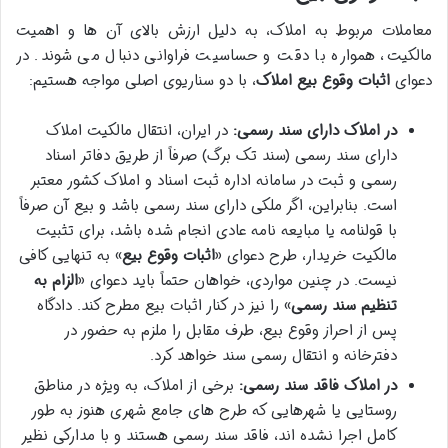
معاملات مربوط به املاک، به دلیل ارزش بالای آن ها و اهمیت
مالکیت، همواره با دقت و حساسیت فراوانی دنبال می شوند. در
دعوای
اثبات وقوع بیع املاک
، با دو سناریوی اصلی مواجه هستیم:
در املاک دارای سند رسمی:
در ایران، انتقال مالکیت املاک
دارای سند رسمی (سند تک برگ) صرفاً از طریق دفاتر اسناد
رسمی و ثبت در سامانه اداره ثبت اسناد و املاک کشور معتبر
است. بنابراین، اگر ملکی دارای سند رسمی باشد و بیع آن صرفاً
با قولنامه یا مبایعه نامه عادی انجام شده باشد، برای تثبیت
مالکیت خریدار، طرح دعوای «
اثبات وقوع بیع
» به تنهایی کافی
نیست. در چنین مواردی، خواهان حتماً باید دعوای «
الزام به
تنظیم سند رسمی
» را نیز در کنار اثبات بیع مطرح کند. دادگاه
پس از احراز وقوع بیع، طرف مقابل را ملزم به حضور در
دفترخانه و انتقال رسمی سند خواهد کرد.
در املاک فاقد سند رسمی:
برخی از املاک، به ویژه در مناطق
روستایی یا شهرهایی که طرح های جامع شهری هنوز به طور
کامل اجرا نشده اند، فاقد سند رسمی هستند و با مدارکی نظیر