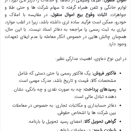
اموال منقول
، طیف وسیعی از کالاها و خدمات را دربر می گیرد، از
لوازم خانگی و تلفن همراه گرفته تا سهام شرکت ها و حتی طلا و
جواهرات.
اثبات وقوع بیع اموال منقول
، در مقایسه با املاک و
خودرو، ممکن است فرآیند ساده تری داشته باشد، زیرا در اغلب موارد،
نیازی به ثبت رسمی یا مراجعه به دفاتر اسناد نیست. با این حال،
همچنان چالش هایی در خصوص انکار معامله یا عدم ایفای تعهدات
وجود دارد.
در این نوع دعاوی، اهمیت مدارکی نظیر:
فاکتور فروش:
یک فاکتور رسمی یا حتی دستی که شامل
مشخصات کالا، قیمت و تاریخ باشد، مدرک مهمی است.
رسیدهای پرداخت:
چه به صورت نقدی و چه بانکی، نشان
دهنده تبادل مالی است.
دفاتر حسابداری و مکاتبات تجاری: به خصوص در معاملات
بین شرکت ها یا اشخاص حقوقی.
گواهی تحویل کالا:
امضای رسید تحویل یا بارنامه.
شهادت شهود:
در معاملات شفاهی.