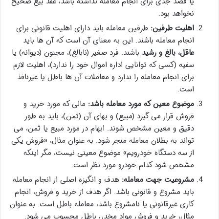
یا قصد جدی برای انجام معامله نداشته باشد، عقد بیع صحیح
نخواهد بود.
اهلیت طرفین:
طرفین معامله باید دارای اهلیت قانونی برای
انجام معامله باشند. این به معنای آن است که آن ها باید
عاقل، بالغ و رشید
باشند. فرد صغیر (نابالغ)، مجنون (دیوانه) یا
سفیه (کسی که توانایی اداره اموال خود را ندارد)، اهلیت لازم
برای انجام معامله را ندارد و معاملات آن ها باطل یا غیرنافذ
است.
موضوع معین که مورد معامله باشد:
مالی که مورد خرید و
فروش قرار می گیرد (مبیع) و بهای آن (ثمن)، باید به طور
دقیق و معین مشخص شوند. ابهام در مورد مبیع یا ثمن، می
تواند به بطلان معامله منجر شود. به عنوان مثال، «فروش یکی
از سه دستگاه خودرویم» موضوع معینی نیست، مگر اینکه
مشخص شود کدام خودرو مورد نظر است.
مشروعیت جهت معامله:
هدف و انگیزه اصلی از انجام معامله
باید مشروع و قانونی باشد. اگر هدف از خرید و فروش، انجام
کاری غیرقانونی یا نامشروع باشد، معامله باطل است. به عنوان
مثال، خرید و فروش مواد مخدر، باطل محسوب می شود.