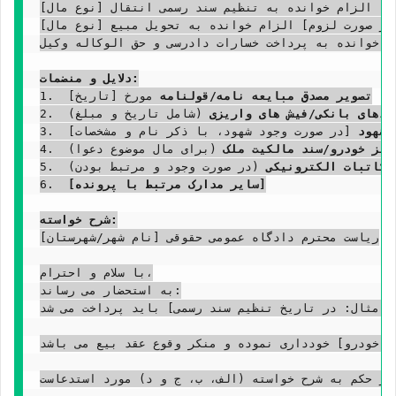
وم] الزام خوانده به تنظیم سند رسمی انتقال [نوع مال]
[در صورت لزوم] الزام خوانده به تحویل مبیع [نوع مال]
یت خوانده به پرداخت خسارات دادرسی و حق الوکاله وکیل
دلایل و منضمات:
تصویر مصدق مبایعه نامه/قولنامه
 مورخ [تاریخ]

1.  
یدهای بانکی/فیش های واریزی
 (شامل تاریخ و مبلغ)

2.  
 شهود
 [در صورت وجود شهود، با ذکر نام و مشخصات]

3.  
سبز خودرو/سند مالکیت ملک
 (برای مال موضوع دعوا)

4.  
مکاتبات الکترونیکی
 (در صورت وجود و مرتبط بودن)

5.  
[سایر مدارک مرتبط با پرونده]
6.  
شرح خواسته:
ریاست محترم دادگاه عمومی حقوقی [نام شهر/شهرستان]

با سلام و احترام،

به استحضار می رساند:

 طبق توافق [شرح توافق در مورد مابقی ثمن، مثال: در تاریخ تنظیم سند رسمی] باید پرداخت می شد.
 خودرو] خودداری نموده و منکر وقوع عقد بیع می باشد.
 دارد، لذا از محضر محترم دادگاه، مستنداً به مواد 10، 190، 338، 339 و 362 قانون مدنی و مواد 1257 و 1258 قانون آیین دادرسی مدنی، استدعای رسیدگی و صدور حکم به شرح خواسته (الف، ب، ج و د) مورد استدعاست.