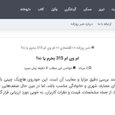
یت
تبریز
مسکن
گردشگری
وکیل
کتاب
داروخانه
ارتباط با ما
درباره خبر روزانه
خبر روزانه
>>
اقتصادی
>>
ام وی ام 315 بخرم یا نه؟
ام وی ام 315 بخرم یا نه؟
2 مرداد
خواندن این مطلب 8 دقیقه زمان میبرد
گیری برای خرید ام وی ام 315 نیازمند بررسی دقیق مزایا و معایب آن است. این خودروی هاچ‌ب
برای مصارف شهری و خانوادگی مناسب باشد، اما در عین حال ضعف‌هایی 
، از جمله مشخصات، قیمت و نظرات کاربران، به خوبی مورد ارزیابی قرار گی