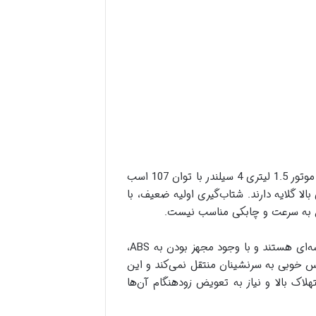
در کنار مزایا، ام وی ام 315 دارای معایبی نیز هست که می‌تواند بر تصمیم خرید تاثیر بگذارد. پیشرانه این خودرو، یک موتور 1.5 لیتری 4 سیلندر با توان 107 اسب
 بالا گلایه دارند. شتاب‌گیری اولیه ضعیف، با
سیستم ترمزگیری ام وی ام 315 نیز در مقایسه با برخی رقبا، عملکرد ضعیف‌تری دارد. ترمزهای جلو دیسکی و عقب کاسه‌ای هستند و با وجود مجهز بودن به ABS،
حس خوبی به سرنشینان منتقل نمی‌کند و این
ک بالا و نیاز به تعویض زودهنگام آن‌ها