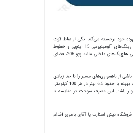
هم‌رده خود برجسته می‌کند. یکی از نقاط قوت
بارز این خودرو، طراحی ظاهری آن است که با الهام از شکل نهنگ در نمای جلو، جذابیت بصری قابل قبولی دارد. رینگ‌های آلومینیومی 15 اینچی و خطوط
هندسی در نمای جانبی نیز به زیبایی آن افزوده‌اند. علاوه بر ظاهر، کابین جادار این خودرو، به ویژه در مقایسه با برخی هاچ‌بک‌های داخلی مانند پژو 206، فضای
لرزش‌های ناشی از ناهمواری‌های مسیر را تا حد زیادی
جذب می‌کند. این ویژگی، به خصوص در مسیرهای شهری، آسایش بیشتری را فراهم می‌کند. همچنین، مصرف سوخت بهینه با حدود 6.5 لیتر در هر 100 کیلومتر،
موثر باشد. این مصرف سوخت در مقایسه با
 می‌باشد. جهت خرید باتری ام وی ام 315 می‌توانید از فروشگاه نیش استارت یا آقای باطری اقدام