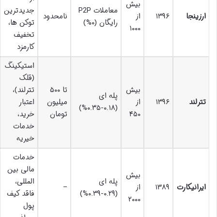
بیش
معاملات P2P
جدیدترین
ارزینجا
۱۳۹۶
از
نامحدود
رایگان (۰%)
توکن ها،
۱۰۰۰
تخفیف
کارمزد
استیکینگ
(قلک
بیش
تا ۵۰۰
تترلند)،
پله ای
تترلند
۱۳۹۶
از
میلیون
اعتبار
(۰.۱۸-۰.۳۵%)
۴۵۰
تومان
خرید،
خدمات
خیریه
خدمات
مالی بین
بیش
پله ای
المللی،
ایرانیکارت
۱۳۸۹
از
–
(۰.۲۹-۰.۳۹%)
فاقد کیف
۲۰۰۰
پول