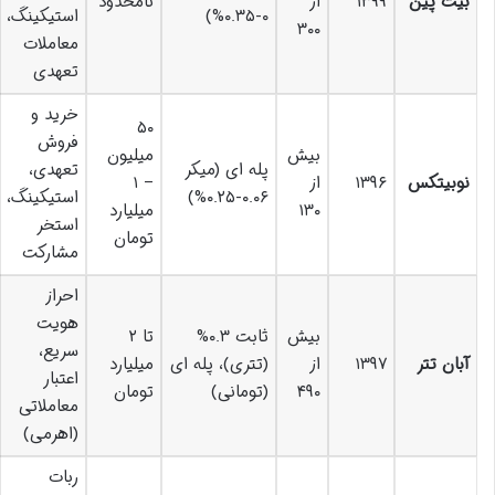
بیت پین
۱۳۹۹
از
نامحدود
۰-۰.۳۵%)
استیکینگ،
۳۰۰
معاملات
تعهدی
خرید و
۵۰
فروش
بیش
میلیون
پله ای (میکر
تعهدی،
نوبیتکس
۱۳۹۶
از
– ۱
۰.۰۶-۰.۲۵%)
استیکینگ،
۱۳۰
میلیارد
استخر
تومان
مشارکت
احراز
هویت
بیش
ثابت ۰.۳%
تا ۲
سریع،
آبان تتر
۱۳۹۷
از
(تتری)، پله ای
میلیارد
اعتبار
۴۹۰
(تومانی)
تومان
معاملاتی
(اهرمی)
ربات