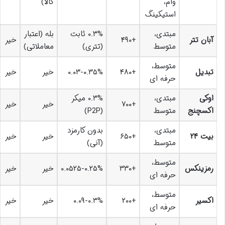
وام،
کالا)
استیکینگ
مبتدی،
۰.۳% ثابت
بله (اعتبار
آبان تتر
+۴۹۰
خیر
متوسط
(تتری)
معاملاتی)
متوسط،
تبدیل
+۴۸۰
۰.۰۳-۰.۳۵%
خیر
خیر
حرفه ای
اوکی
مبتدی،
۰.۳% میکر
+۷۰۰
خیر
خیر
اکسچنج
متوسط
(P2P)
مبتدی،
بدون کارمزد
بیت ۲۴
+۶۵۰
خیر
خیر
متوسط
(آنی)
متوسط،
رمزینکس
+۳۳۰
۰.۰۵۲۵-۰.۲۵%
خیر
خیر
حرفه ای
متوسط،
اکسیر
+۲۰۰
۰.۰۹-۰.۳%
خیر
خیر
حرفه ای