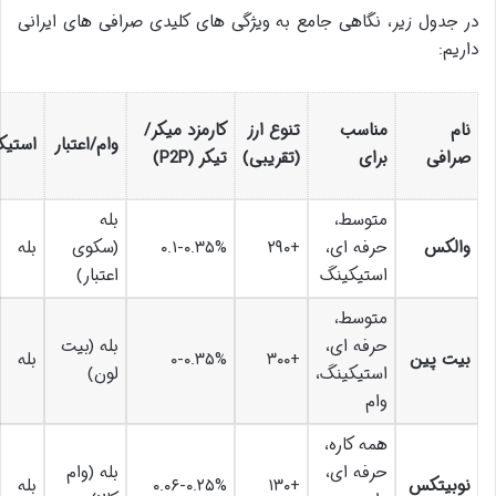
در جدول زیر، نگاهی جامع به ویژگی های کلیدی صرافی های ایرانی
داریم:
نام
مناسب
تنوع ارز
کارمزد میکر/
وام/اعتبار
استیک
صرافی
برای
(تقریبی)
تیکر (P2P)
متوسط،
بله
والکس
حرفه ای،
+۲۹۰
۰.۱-۰.۳۵%
(سکوی
بله
استیکینگ
اعتبار)
متوسط،
حرفه ای،
بله (بیت
بیت پین
+۳۰۰
۰-۰.۳۵%
بله
استیکینگ،
لون)
وام
همه کاره،
حرفه ای،
بله (وام
نوبیتکس
+۱۳۰
۰.۰۶-۰.۲۵%
بله