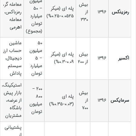
میلیون
بیش
معامله گر،
پله ای (میکر
– ۵۰
رمزینکس
۱۳۹۶
از
رمزباکس،
۰.۰۵۲۵-۰.۲۵%)
میلیارد
۳۳۰
معامله
تومان
اهرمی
(مجموع)
۵۰
ماشین
میلیون
حساب ارز
بیش
پله ای (میکر
اکسیر
۱۳۹۶
– ۵
دیجیتال،
از ۲۰۰
۰.۰۹-۰.۳%)
میلیارد
سیستم
تومان
پاداش
استیکینگ،
۲۰۰ –
بیش
بازار پیش
پله ای
۸۰۰
سرمایکس
۱۳۹۶
از
از عرضه،
(۰.۰۳-۰.۳۵%)
میلیون
۷۰۰
باشگاه
تومان
مشتریان
پشتیبانی
از