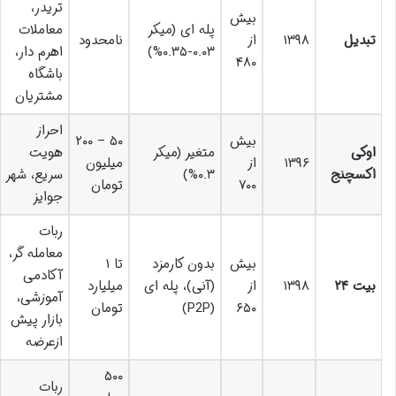
تریدر،
بیش
پله ای (میکر
معاملات
تبدیل
۱۳۹۸
از
نامحدود
۰.۰۳-۰.۳۵%)
اهرم دار،
۴۸۰
باشگاه
مشتریان
احراز
بیش
۵۰ – ۲۰۰
اوکی
متغیر (میکر
هویت
۱۳۹۶
از
میلیون
اکسچنج
۰.۳%)
سریع، شهر
۷۰۰
تومان
جوایز
ربات
معامله گر،
بیش
بدون کارمزد
تا ۱
آکادمی
بیت ۲۴
۱۳۹۸
از
(آنی)، پله ای
میلیارد
آموزشی،
۶۵۰
(P2P)
تومان
بازار پیش
ازعرضه
۵۰۰
ربات