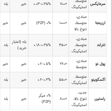
متوسط،
سرمایکس
+۷۰۰
۰.۰۳-۰.۳۵%
خیر
بله
استیکینگ
مبتدی،
ارزینجا
متوسط،
+۱۰۰۰
۰% (P2P)
خیر
خیر
تنوع بالا
مبتدی،
بله (اعتبار
تترلند
متوسط،
+۴۵۰
۰.۱۸-۰.۳۵%
بله
خرید)
استیکینگ
مبتدی،
پول نو
+۲۲۰
۰.۲-۰.۵%
خیر
خیر
متوسط
متوسط،
اکسکوینو
+۵۵۰
۰.۲-۰.۳%
خیر
بله
استیکینگ
جدید،
۰% میکر
راستین
تنوع بالا،
+۸۰۰
خیر
بله
(P2P)
استیکینگ