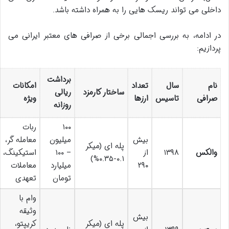
داخلی می تواند ریسک هایی را به همراه داشته باشد.
در ادامه، به بررسی اجمالی برخی از صرافی های معتبر ایرانی می
پردازیم:
برداشت
نام
سال
تعداد
امکانات
ساختار کارمزد
ریالی
صرافی
تاسیس
ارزها
ویژه
روزانه
۱۰۰
ربات
بیش
میلیون
معامله گر،
پله ای (میکر
والکس
۱۳۹۸
از
– ۱۰۰
استیکینگ،
۰.۱-۰.۳۵%)
۲۹۰
میلیارد
معاملات
تومان
تعهدی
وام با
وثیقه
بیش
پله ای (میکر
کریپتو،