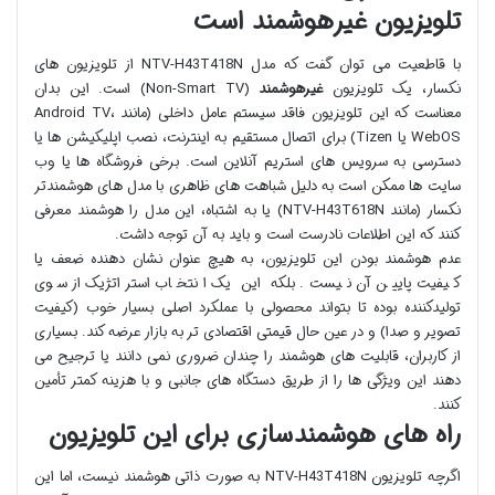
تلویزیون غیرهوشمند است
با قاطعیت می توان گفت که مدل NTV-H43T418N از تلویزیون های
نکسار، یک تلویزیون
غیرهوشمند
(Non-Smart TV) است. این بدان
معناست که این تلویزیون فاقد سیستم عامل داخلی (مانند Android TV،
WebOS یا Tizen) برای اتصال مستقیم به اینترنت، نصب اپلیکیشن ها یا
دسترسی به سرویس های استریم آنلاین است. برخی فروشگاه ها یا وب
سایت ها ممکن است به دلیل شباهت های ظاهری با مدل های هوشمندتر
نکسار (مانند NTV-H43T618N) یا به اشتباه، این مدل را هوشمند معرفی
کنند که این اطلاعات نادرست است و باید به آن توجه داشت.
عدم هوشمند بودن این تلویزیون، به هیچ عنوان نشان دهنده ضعف یا
کیفیت پایین آن نیست. بلکه این یک انتخاب استراتژیک از سوی
تولیدکننده بوده تا بتواند محصولی با عملکرد اصلی بسیار خوب (کیفیت
تصویر و صدا) و در عین حال قیمتی اقتصادی تر به بازار عرضه کند. بسیاری
از کاربران، قابلیت های هوشمند را چندان ضروری نمی دانند یا ترجیح می
دهند این ویژگی ها را از طریق دستگاه های جانبی و با هزینه کمتر تأمین
کنند.
راه های هوشمندسازی برای این تلویزیون
اگرچه تلویزیون NTV-H43T418N به صورت ذاتی هوشمند نیست، اما این