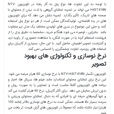
با توجه به این تفاوت ها، نوع پنل به کار رفته در تلویزیون NTV-
H43T418N می تواند بر تجربه تماشای گروهی یا لذت بردن از محتوای با
صحنه های تاریک، تأثیر بگذارد. تجربه نشان می دهد که برای تلویزیون
های در رده اقتصادی، تولیدکنندگان ممکن است از هر دو نوع پنل استفاده
کنند و حتی این موضوع در سری های تولیدی مختلف یک مدل نیز متفاوت
باشد. بنابراین، توصیه می شود هنگام خرید، مشخصات دقیق پنل را از
فروشنده استعلام کرده یا در صورت امکان، با مشاهده حضوری، از زاویه دید
و کنتراست تصویر اطمینان حاصل کنید. با این حال، بسیاری از کاربران برای
استفاده های روزمره، تفاوت چشمگیری را احساس نمی کنند.
نرخ نوسازی و تکنولوژی های بهبود
تصویر
تلویزیون نکسار NTV-H43T418N با نرخ نوسازی 60 هرتز عرضه می شود.
این نرخ برای تماشای محتوای استاندارد مانند فیلم ها، سریال ها، اخبار و
برنامه های تلویزیونی کاملاً مناسب است و تصاویر را به صورت روان و
بدون لرزش نمایش می دهد. برای اکثر کاربران، نرخ 60 هرتز کفایت می کند
و تنها گیمرهای حرفه ای یا افرادی که به دنبال تماشای محتوای ورزشی با
سرعت بسیار بالا هستند، ممکن است به نرخ های نوسازی بالاتر (مانند 120
هرتز) نیاز داشته باشند که معمولاً در تلویزیون های گران قیمت تر یافت می
شود.