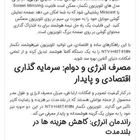
مدل های تلویزیون نکسار، ممکن است قابلیت Screen Mirroring
یا Miracast پشتیبانی شود که به شما امکان می دهد صفحه نمایش
گوشی موبایل خود را به صورت بی سیم بر روی تلویزیون منعکس
کنید. این قابلیت یک راه حل نیمه هوشمند برای به اشتراک گذاری
محتوای گوشی بر روی صفحه بزرگ تلویزیون است.
با این راهکارهای ساده و اقتصادی، می توانید تلویزیون غیرهوشمند نکسار
NTV-H43T418N را به یک دستگاه کاملاً هوشمند تبدیل کرده و از تمامی
امکانات دنیای آنلاین بهره مند شوید.
مصرف انرژی و دوام: سرمایه گذاری
اقتصادی و پایدار
در کنار کیفیت تصویر و امکانات ارتباطی، میزان مصرف انرژی و طول عمر
محصول از جمله عواملی هستند که در بلندمدت بر هزینه و رضایت کاربر
تأثیر می گذارند. تلویزیون نکسار NTV-H43T418N در این دو حوزه نیز
خود را به عنوان یک گزینه هوشمندانه و پایدار معرفی می کند.
راندمان انرژی: کاهش هزینه ها در
بلندمدت