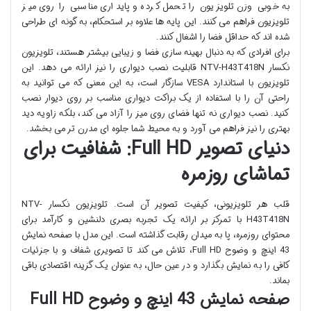
به خوبی وزن تلویزیون را تحمل کرده و پایداری مناسبی را روی میز
تلویزیون فراهم می کنند. این پایه ها علاوه بر استحکام، به گونه ای طراحی
شده اند که حداقل فضا را اشغال کنند.
برای افرادی که به دنبال بهینه سازی فضا و زیبایی بیشتر هستند، تلویزیون
نکسار NTV-H43T418N قابلیت نصب دیواری را نیز ارائه می دهد. این
تلویزیون با استاندارد VESA سازگار است، به این معنی که می توانید به
راحتی آن را با استفاده از یک براکت دیواری مناسب بر روی دیوار نصب
کنید. نصب دیواری نه تنها فضای روی میز را آزاد می کند، بلکه زاویه دید
بهتری را نیز فراهم می آورد و به محیط شما جلوه ای مدرن تر می بخشد.
دنیای تصویر Full HD: شفافیت برای
تماشای روزمره
قلب هر تلویزیونی، کیفیت تصویر آن است. تلویزیون نکسار NTV-
H43T418N با تمرکز بر ارائه یک تجربه بصری دلنشین و کارآمد برای
محتوای روزمره، پا به میدان رقابت گذاشته است. این مدل با صفحه نمایش
43 اینچ و وضوح Full HD، تلاش می کند تا تصویری شفاف و با جزئیات
کافی را به نمایش بگذارد و در عین حال، به عنوان یک گزینه اقتصادی باقی
بماند.
صفحه نمایش 43 اینچ و وضوح Full HD