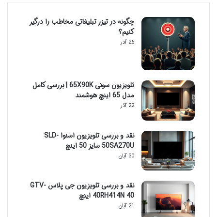
چگونه در تیزر تبلیغاتی مخاطب را درگیر
کنیم؟
26 آذر
تلویزیون سونی 65X90K | بررسی کامل
مدل 65 اینچ هوشمند
22 آذر
نقد و بررسی تلویزیون اسنوا SLD-
50SA270U سایز 50 اینچ
30 آبان
نقد و بررسی تلویزیون جی پلاس GTV-
40RH414N 40 اینچ
21 آبان