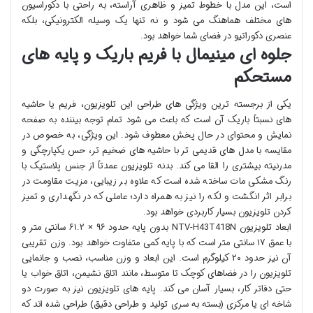
است، این مدل با خطوط تمیز و ظاهری آراسته، به راحتی با دکوراسیون
های مختلف هماهنگ می شود و نه تنها یک وسیله الکترونیکی، بلکه
عنصری دکوراتیو در فضای شما خواهد بود.
جلوه ای مینیمال با فریم باریک و پایه های
مستحکم
یکی از برجسته ترین ویژگی های طراحی این تلویزیون، فریم یا حاشیه
های نسبتاً باریک آن است که باعث می شود تمام توجه بیننده به صفحه
نمایش و محتوای در حال پخش معطوف شود. این ویژگی، به خصوص در
مقایسه با مدل های قدیمی تر با حاشیه های ضخیم تر، حس یکپارچگی و
مدرنیته بیشتری را القا می کند. بدنه تلویزیون عمدتاً از جنس پلاستیک با
رنگ مشکی مات ساخته شده است که علاوه بر زیبایی، مزیت مقاومت در
برابر اثر انگشت و لکه را نیز به همراه دارد؛ عاملی که در نگهداری و تمیز
کردن تلویزیون بسیار کاربردی خواهد بود.
ابعاد تلویزیون NTV-H43T418N بدون پایه حدود ۹۶ × ۶۱.۲ سانتی متر و
با عمق ۱۷ سانتی متر است که با پایه کمی متفاوت خواهد بود. وزن تقریبی
آن نیز حدود ۲۰ کیلوگرم است. این ابعاد و وزن مناسب، نصب و جانمایی
تلویزیون را در فضاهای کوچک تا متوسط، مانند اتاق نشیمن، اتاق خواب یا
حتی دفاتر کار، بسیار آسان می کند. پایه های تلویزیون نیز به صورت دو
شاخه ای یا مرکزی (بسته به سری تولید و طراحی دقیق) طراحی شده اند که