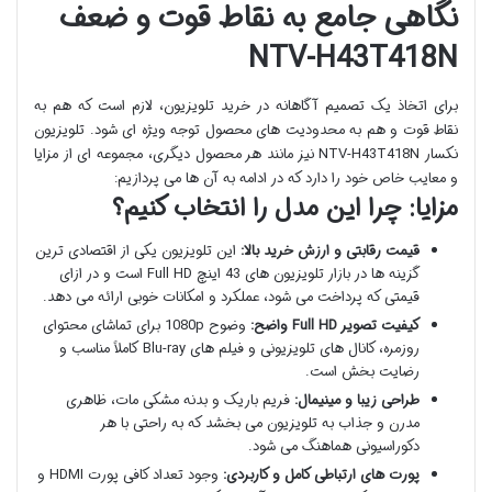
نگاهی جامع به نقاط قوت و ضعف
NTV-H43T418N
برای اتخاذ یک تصمیم آگاهانه در خرید تلویزیون، لازم است که هم به
نقاط قوت و هم به محدودیت های محصول توجه ویژه ای شود. تلویزیون
نکسار NTV-H43T418N نیز مانند هر محصول دیگری، مجموعه ای از مزایا
و معایب خاص خود را دارد که در ادامه به آن ها می پردازیم:
مزایا: چرا این مدل را انتخاب کنیم؟
قیمت رقابتی و ارزش خرید بالا:
این تلویزیون یکی از اقتصادی ترین
گزینه ها در بازار تلویزیون های 43 اینچ Full HD است و در ازای
قیمتی که پرداخت می شود، عملکرد و امکانات خوبی ارائه می دهد.
کیفیت تصویر Full HD واضح:
وضوح 1080p برای تماشای محتوای
روزمره، کانال های تلویزیونی و فیلم های Blu-ray کاملاً مناسب و
رضایت بخش است.
طراحی زیبا و مینیمال:
فریم باریک و بدنه مشکی مات، ظاهری
مدرن و جذاب به تلویزیون می بخشد که به راحتی با هر
دکوراسیونی هماهنگ می شود.
پورت های ارتباطی کامل و کاربردی:
وجود تعداد کافی پورت HDMI و