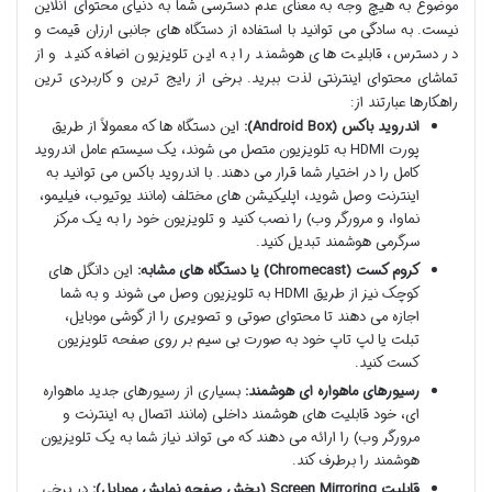
موضوع به هیچ وجه به معنای عدم دسترسی شما به دنیای محتوای آنلاین
نیست. به سادگی می توانید با استفاده از دستگاه های جانبی ارزان قیمت و
در دسترس، قابلیت های هوشمند را به این تلویزیون اضافه کنید و از
تماشای محتوای اینترنتی لذت ببرید. برخی از رایج ترین و کاربردی ترین
راهکارها عبارتند از:
اندروید باکس (Android Box):
این دستگاه ها که معمولاً از طریق
پورت HDMI به تلویزیون متصل می شوند، یک سیستم عامل اندروید
کامل را در اختیار شما قرار می دهند. با اندروید باکس می توانید به
اینترنت وصل شوید، اپلیکیشن های مختلف (مانند یوتیوب، فیلیمو،
نماوا، و مرورگر وب) را نصب کنید و تلویزیون خود را به یک مرکز
سرگرمی هوشمند تبدیل کنید.
کروم کست (Chromecast) یا دستگاه های مشابه:
این دانگل های
کوچک نیز از طریق HDMI به تلویزیون وصل می شوند و به شما
اجازه می دهند تا محتوای صوتی و تصویری را از گوشی موبایل،
تبلت یا لپ تاپ خود به صورت بی سیم بر روی صفحه تلویزیون
کست کنید.
رسیورهای ماهواره ای هوشمند:
بسیاری از رسیورهای جدید ماهواره
ای، خود قابلیت های هوشمند داخلی (مانند اتصال به اینترنت و
مرورگر وب) را ارائه می دهند که می تواند نیاز شما به یک تلویزیون
هوشمند را برطرف کند.
قابلیت Screen Mirroring (پخش صفحه نمایش موبایل):
در برخی