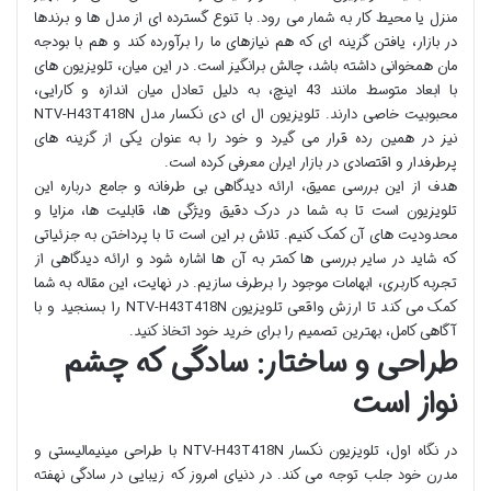
منزل یا محیط کار به شمار می رود. با تنوع گسترده ای از مدل ها و برندها
در بازار، یافتن گزینه ای که هم نیازهای ما را برآورده کند و هم با بودجه
مان همخوانی داشته باشد، چالش برانگیز است. در این میان، تلویزیون های
با ابعاد متوسط مانند 43 اینچ، به دلیل تعادل میان اندازه و کارایی،
محبوبیت خاصی دارند. تلویزیون ال ای دی نکسار مدل NTV-H43T418N
نیز در همین رده قرار می گیرد و خود را به عنوان یکی از گزینه های
پرطرفدار و اقتصادی در بازار ایران معرفی کرده است.
هدف از این بررسی عمیق، ارائه دیدگاهی بی طرفانه و جامع درباره این
تلویزیون است تا به شما در درک دقیق ویژگی ها، قابلیت ها، مزایا و
محدودیت های آن کمک کنیم. تلاش بر این است تا با پرداختن به جزئیاتی
که شاید در سایر بررسی ها کمتر به آن ها اشاره شود و ارائه دیدگاهی از
تجربه کاربری، ابهامات موجود را برطرف سازیم. در نهایت، این مقاله به شما
کمک می کند تا ارزش واقعی تلویزیون NTV-H43T418N را بسنجید و با
آگاهی کامل، بهترین تصمیم را برای خرید خود اتخاذ کنید.
طراحی و ساختار: سادگی که چشم
نواز است
در نگاه اول، تلویزیون نکسار NTV-H43T418N با طراحی مینیمالیستی و
مدرن خود جلب توجه می کند. در دنیای امروز که زیبایی در سادگی نهفته