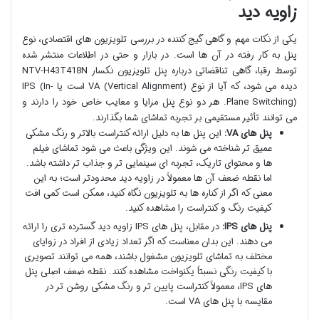
زاویه دید
یکی از نکات مهم و گاهی گیج کننده در بررسی تلویزیون های اقتصادی، نوع
پنل به کار رفته در آن ها است. در بازار و حتی در اطلاعات منتشر شده
توسط رقبا، گاهی تناقضاتی درباره پنل تلویزیون نکسار NTV-H43T418N
دیده می شود، که آیا از نوع VA (Vertical Alignment) است یا IPS (In-
Plane Switching). هر دو نوع پنل مزایا و معایب خاص خود را دارند و
می توانند تأثیر مستقیمی بر تجربه تماشای شما بگذارند.
پنل های VA:
این پنل ها به دلیل ارائه کنتراست بالاتر و رنگ مشکی
عمیق تر شناخته می شوند. این ویژگی باعث می شود تماشای فیلم
ها و محتوای تاریک، تجربه ای سینمایی تر و جذاب تر داشته باشد.
اما نقطه ضعف آن ها معمولاً در زاویه دید محدودتر است؛ به این
معنی که اگر از کناره ها به تلویزیون نگاه کنید، ممکن است کمی افت
کیفیت رنگ و کنتراست را مشاهده کنید.
پنل های IPS:
در مقابل، پنل های IPS زاویه دید گسترده تری را ارائه
می دهند. این بدان معناست که اگر تعداد زیادی از افراد در زوایای
مختلف به تماشای تلویزیون مشغول باشند، همه می توانند تصویری
با کیفیت رنگی نسبتاً یکنواخت مشاهده کنند. نقطه ضعف اصلی پنل
های IPS، معمولاً کنتراست پایین تر و رنگ مشکی روشن تر در
مقایسه با پنل های VA است.