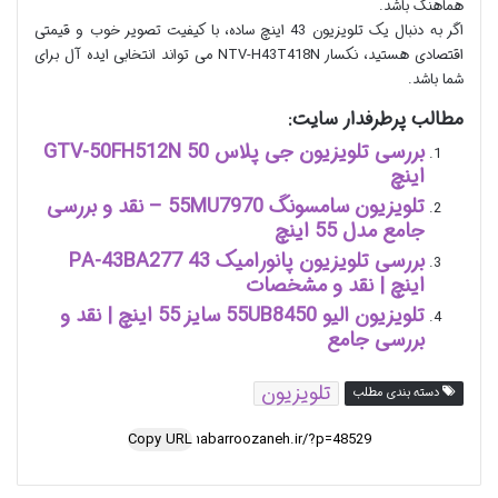
هماهنگ باشد.
اگر به دنبال یک تلویزیون 43 اینچ ساده، با کیفیت تصویر خوب و قیمتی
اقتصادی هستید، نکسار NTV-H43T418N می تواند انتخابی ایده آل برای
شما باشد.
مطالب پرطرفدار سایت:
بررسی تلویزیون جی پلاس GTV-50FH512N 50
اینچ
تلویزیون سامسونگ 55MU7970 – نقد و بررسی
جامع مدل 55 اینچ
بررسی تلویزیون پانورامیک PA-43BA277 43
اینچ | نقد و مشخصات
تلویزیون الیو 55UB8450 سایز 55 اینچ | نقد و
بررسی جامع
تلویزیون
دسته بندی مطلب
Copy URL