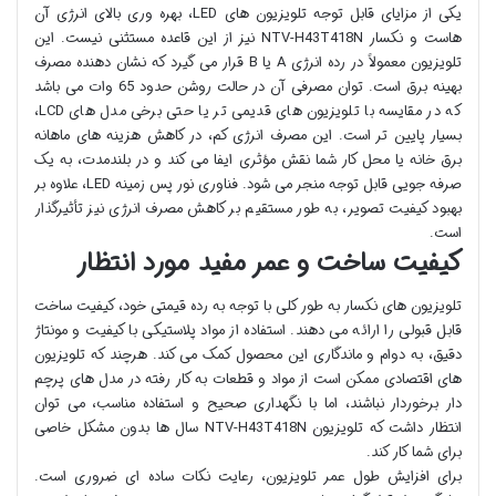
یکی از مزایای قابل توجه تلویزیون های LED، بهره وری بالای انرژی آن
هاست و نکسار NTV-H43T418N نیز از این قاعده مستثنی نیست. این
تلویزیون معمولاً در رده انرژی A یا B قرار می گیرد که نشان دهنده مصرف
بهینه برق است. توان مصرفی آن در حالت روشن حدود 65 وات می باشد
که در مقایسه با تلویزیون های قدیمی تر یا حتی برخی مدل های LCD،
بسیار پایین تر است. این مصرف انرژی کم، در کاهش هزینه های ماهانه
برق خانه یا محل کار شما نقش مؤثری ایفا می کند و در بلندمدت، به یک
صرفه جویی قابل توجه منجر می شود. فناوری نور پس زمینه LED، علاوه بر
بهبود کیفیت تصویر، به طور مستقیم بر کاهش مصرف انرژی نیز تأثیرگذار
است.
کیفیت ساخت و عمر مفید مورد انتظار
تلویزیون های نکسار به طور کلی با توجه به رده قیمتی خود، کیفیت ساخت
قابل قبولی را ارائه می دهند. استفاده از مواد پلاستیکی با کیفیت و مونتاژ
دقیق، به دوام و ماندگاری این محصول کمک می کند. هرچند که تلویزیون
های اقتصادی ممکن است از مواد و قطعات به کار رفته در مدل های پرچم
دار برخوردار نباشند، اما با نگهداری صحیح و استفاده مناسب، می توان
انتظار داشت که تلویزیون NTV-H43T418N سال ها بدون مشکل خاصی
برای شما کار کند.
برای افزایش طول عمر تلویزیون، رعایت نکات ساده ای ضروری است.