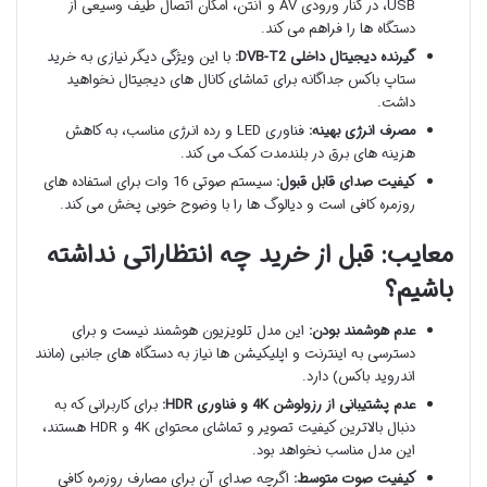
USB، در کنار ورودی AV و آنتن، امکان اتصال طیف وسیعی از
دستگاه ها را فراهم می کند.
گیرنده دیجیتال داخلی DVB-T2:
با این ویژگی دیگر نیازی به خرید
ستاپ باکس جداگانه برای تماشای کانال های دیجیتال نخواهید
داشت.
مصرف انرژی بهینه:
فناوری LED و رده انرژی مناسب، به کاهش
هزینه های برق در بلندمدت کمک می کند.
کیفیت صدای قابل قبول:
سیستم صوتی 16 وات برای استفاده های
روزمره کافی است و دیالوگ ها را با وضوح خوبی پخش می کند.
معایب: قبل از خرید چه انتظاراتی نداشته
باشیم؟
عدم هوشمند بودن:
این مدل تلویزیون هوشمند نیست و برای
دسترسی به اینترنت و اپلیکیشن ها نیاز به دستگاه های جانبی (مانند
اندروید باکس) دارد.
عدم پشتیبانی از رزولوشن 4K و فناوری HDR:
برای کاربرانی که به
دنبال بالاترین کیفیت تصویر و تماشای محتوای 4K و HDR هستند،
این مدل مناسب نخواهد بود.
کیفیت صوت متوسط:
اگرچه صدای آن برای مصارف روزمره کافی