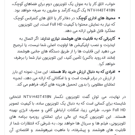
خواب، اتاق کار یا به عنوان یک تلویزیون دوم برای فضاهای کوچک،
NTV-H43T418N یک گزینه کارآمد و مقرون به صرفه خواهد بود.
محیط های اداری کوچک:
در دفاتر کار یا اتاق های کنفرانس کوچک
که نیاز به نمایش محتوا با کیفیت Full HD است، این تلویزیون
عملکرد قابل قبولی ارائه می دهد.
کاربرانی که به قابلیت های هوشمند نیازی ندارند:
اگر اتصال به
اینترنت و نصب اپلیکیشن ها اولویت اصلی شما نیست، یا ترجیح
می دهید این قابلیت ها را از طریق دستگاه های جانبی هوشمند
(مانند اندروید باکس) تأمین کنید، این تلویزیون نیاز شما را برطرف
خواهد کرد.
افرادی که به دنبال ارزش خرید بالا هستند:
این مدل، نمونه ای بارز
از ارزش در برابر قیمت است و با امکاناتی که ارائه می دهد، تجربه
تماشای مطلوبی را بدون تحمیل هزینه های گزاف فراهم می کند.
در نهایت، می توان گفت تلویزیون نکسار NTV-H43T418N انتخابی
شایسته برای کسانی است که به دنبال یک تلویزیون ساده، با کیفیت تصویر
Full HD خوب، طراحی زیبا، امکانات ارتباطی کافی و مصرف انرژی بهینه
هستند. این تلویزیون گزینه ای عالی برای تماشای روزمره برنامه های
تلویزیونی، فیلم ها و سریال ها خواهد بود، به شرطی که انتظارات شما از
قابلیت های هوشمند و پیشرفته، با ماهیت غیرهوشمند و اقتصادی آن