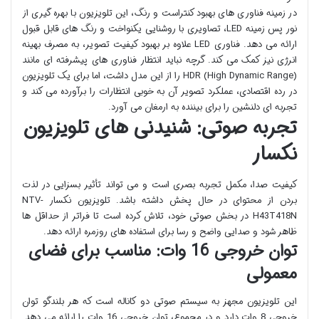
در زمینه فناوری های بهبود کنتراست و رنگ، این تلویزیون با بهره گیری از
نور پس زمینه LED، تصاویری با روشنایی یکنواخت و رنگ های قابل قبول
ارائه می دهد. فناوری LED علاوه بر بهبود کیفیت تصویر، به مصرف بهینه
انرژی نیز کمک می کند. گرچه نباید انتظار فناوری های پیشرفته ای مانند
HDR (High Dynamic Range) را از این مدل داشت، اما برای یک تلویزیون
در رده اقتصادی، عملکرد تصویر آن به خوبی انتظارات را برآورده می کند و
تجربه ای دلنشین را برای بیننده به ارمغان می آورد.
تجربه صوتی: شنیدنی های تلویزیون
نکسار
کیفیت صدا، مکمل تجربه بصری است و می تواند تأثیر بسزایی در لذت
بردن از محتوای در حال پخش داشته باشد. تلویزیون نکسار NTV-
H43T418N در بخش صوتی خود، تلاش کرده است تا فراتر از حداقل ها
ظاهر شود و صدایی واضح و رسا برای استفاده های روزمره ارائه دهد.
توان خروجی 16 وات: مناسب برای فضای
معمولی
این تلویزیون مجهز به سیستم صوتی دو کاناله است که هر بلندگو توان
خروجی 8 وات دارد و در مجموع، توان خروجی 16 وات را ارائه می دهد.