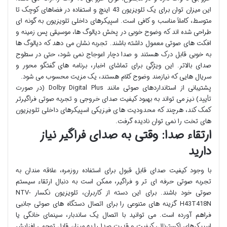
این میزان توان برای یک تلویزیون 43 اینچ و استفاده در فضاهای کوچک تا
متوسط، کاملاً مناسب و کافی است. اسپیکرهای داخلی تلویزیون به گونه ای
طراحی شده اند که وضوح خوبی در پخش دیالوگ ها، موسیقی پس زمینه و
افکت های صوتی معمول داشته باشند. تجربه نشان می دهد که دیالوگ ها
به خوبی قابل درک هستند و صدا دچار اعوجاج نمی شود، حتی در سطوح
صدای بالاتر. این ویژگی برای تماشای اخبار، برنامه های گفتگو محور و
سریال هایی که نیازمند وضوح کلام هستند، یک مزیت محسوب می شود.
پشتیبانی از استانداردهای صوتی مانند Dolby Digital Plus (در صورت
تأیید) نیز می تواند به بهبود کیفیت صدای خروجی و تجربه صوتی فراگیرتر
کمک کند، هرچند که محدودیت های فیزیکی اسپیکرهای داخلی تلویزیون
های تخت را نمی توان نادیده گرفت.
ارتقاء صدا: وقتی به صدای فراگیر نیاز
دارید
با وجود کیفیت صدای قابل قبول برای استفاده روزمره، علاقه مندان به
تجربه صوتی حرفه ای تر و فراگیر، ممکن است به دنبال ارتقاء سیستم
صوتی خود باشند. برای این دسته از کاربران، تلویزیون نکسار NTV-
H43T418N گزینه های متنوعی را برای اتصال دستگاه های صوتی جانبی
فراهم آورده است. می توانید با اتصال یک ساندبار، سینمای خانگی یا
اسپیکرهای اکسترنال، کیفیت و قدرت صدا را به میزان قابل توجهی افزایش