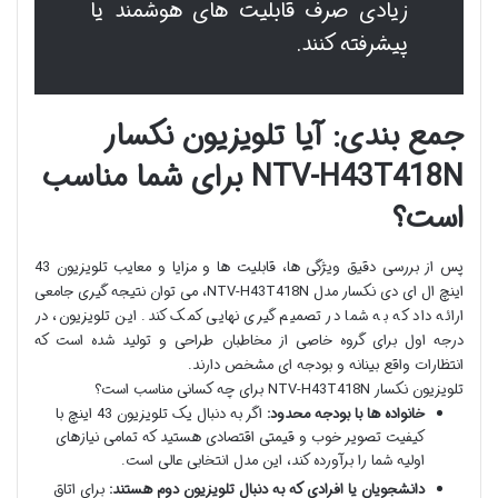
زیادی صرف قابلیت های هوشمند یا
پیشرفته کنند.
جمع بندی: آیا تلویزیون نکسار
NTV-H43T418N برای شما مناسب
است؟
پس از بررسی دقیق ویژگی ها، قابلیت ها و مزایا و معایب تلویزیون 43
اینچ ال ای دی نکسار مدل NTV-H43T418N، می توان نتیجه گیری جامعی
ارائه داد که به شما در تصمیم گیری نهایی کمک کند. این تلویزیون، در
درجه اول برای گروه خاصی از مخاطبان طراحی و تولید شده است که
انتظارات واقع بینانه و بودجه ای مشخص دارند.
تلویزیون نکسار NTV-H43T418N برای چه کسانی مناسب است؟
خانواده ها با بودجه محدود:
اگر به دنبال یک تلویزیون 43 اینچ با
کیفیت تصویر خوب و قیمتی اقتصادی هستید که تمامی نیازهای
اولیه شما را برآورده کند، این مدل انتخابی عالی است.
دانشجویان یا افرادی که به دنبال تلویزیون دوم هستند:
برای اتاق