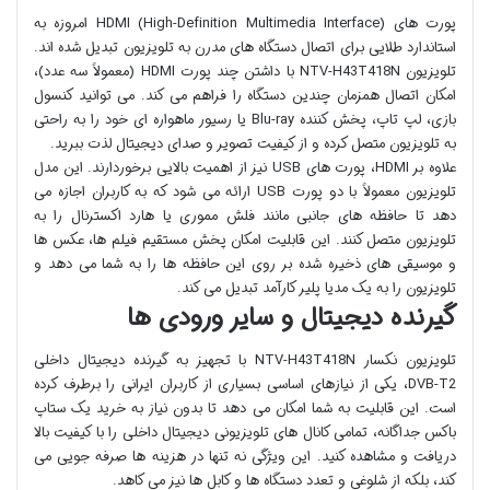
پورت های HDMI (High-Definition Multimedia Interface) امروزه به
استاندارد طلایی برای اتصال دستگاه های مدرن به تلویزیون تبدیل شده اند.
تلویزیون NTV-H43T418N با داشتن چند پورت HDMI (معمولاً سه عدد)،
امکان اتصال همزمان چندین دستگاه را فراهم می کند. می توانید کنسول
بازی، لپ تاپ، پخش کننده Blu-ray یا رسیور ماهواره ای خود را به راحتی
به تلویزیون متصل کرده و از کیفیت تصویر و صدای دیجیتال لذت ببرید.
علاوه بر HDMI، پورت های USB نیز از اهمیت بالایی برخوردارند. این مدل
تلویزیون معمولاً با دو پورت USB ارائه می شود که به کاربران اجازه می
دهد تا حافظه های جانبی مانند فلش مموری یا هارد اکسترنال را به
تلویزیون متصل کنند. این قابلیت امکان پخش مستقیم فیلم ها، عکس ها
و موسیقی های ذخیره شده بر روی این حافظه ها را به شما می دهد و
تلویزیون را به یک مدیا پلیر کارآمد تبدیل می کند.
گیرنده دیجیتال و سایر ورودی ها
تلویزیون نکسار NTV-H43T418N با تجهیز به گیرنده دیجیتال داخلی
DVB-T2، یکی از نیازهای اساسی بسیاری از کاربران ایرانی را برطرف کرده
است. این قابلیت به شما امکان می دهد تا بدون نیاز به خرید یک ستاپ
باکس جداگانه، تمامی کانال های تلویزیونی دیجیتال داخلی را با کیفیت بالا
دریافت و مشاهده کنید. این ویژگی نه تنها در هزینه ها صرفه جویی می
کند، بلکه از شلوغی و تعدد دستگاه ها و کابل ها نیز می کاهد.