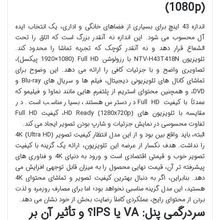
(1080p)
اندازه 43 اینچ برای بسیاری از فضاهای خانگی و اداری، یک انتخاب ایده
آل محسوب می شود. این اندازه نه آنقدر بزرگ است که اتاق را تحت
الشعاع قرار دهد و نه آنقدر کوچک که تجربه تماشا را محدود کند.
تلویزیون NTV-H43T418N با رزولوشن Full HD (1920×1080 پیکسل)،
تصاویری واضح و با جزئیات کافی را ارائه می دهد. این وضوح برای
تماشای کانال های تلویزیونی دیجیتال، فیلم ها و سریال های Blu-ray و
DVD، و همچنین محتوای استریم از پلتفرم هایی مانند نماوا و فیلیمو که
عمدتاً با کیفیت Full HD در دسترس هستند، بسیار مناسب است. در
مقایسه با تلویزیون های HD Ready (1280x720p)، کیفیت Full HD
تفاوت محسوسی در نمایش جزئیات و شارپ بودن تصویر ایجاد می کند.
البته، باید واقع بین بود و از این مدل انتظار کیفیت تصویر 4K (Ultra HD)
را نداشت. هدف نکسار از عرضه این تلویزیون، ارائه یک گزینه با کیفیت
تصویر خوب و قیمتی اقتصادی است و ورود به دنیای 4K و فناوری های
پیشرفته تر آن، قیمت نهایی محصول را به میزان قابل توجهی افزایش می
دهد. بنابراین، اگر به دنبال بهترین کیفیت تصویر و تماشای محتوای 4K
هستید، این مدل گزینه مناسبی نخواهد بود؛ اما برای مصارف روزمره و لذت
بردن از محتوای رایج، عملکردی کاملاً رضایت بخش از خود نشان می دهد.
سردرگمی پنل: VA یا IPS؟ و تأثیر آن بر