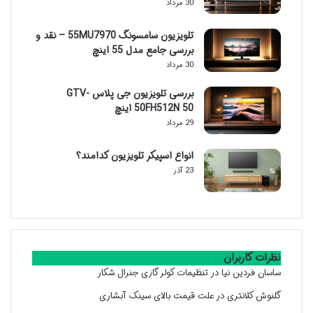
30 مرداد
تلویزیون سامسونگ 55MU7970 – نقد و
بررسی جامع مدل 55 اینچ
30 مرداد
بررسی تلویزیون جی پلاس GTV-
50FH512N 50 اینچ
29 مرداد
انواع اسپیکر تلویزیون کدامند؟
23 آذر
نظرات کاربران
ساسان فردین نیا
در
تنظیمات کولر گازی جنرال شکار
گلنوش کلانتری
در
علت قیمت بالای سینک آبشاری