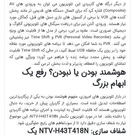
از دیگر درگاه های کاربردی این تلویزیون می توان به ورودی های AV
(Composite) اشاره کرد که برای اتصال دستگاه های قدیمی تر مانند پخش
کننده های VCR یا برخی از کنسول های بازی نسل های قبل، کماکان مورد
نیاز هستند. ورودی آنتن نیز برای دریافت سیگنال های تلویزیونی آنالوگ و
دیجیتال ضروری است. علاوه بر این، برخی از مدل ها از قابلیت های ویژه
ای مانند PVR (Personal Video Recorder) و Time Shift نیز پشتیبانی
می کنند. PVR به شما امکان می دهد تا برنامه های تلویزیونی مورد علاقه
خود را بر روی یک حافظه USB ضبط کنید، در حالی که Time Shift قابلیت
توقف و پخش مجدد برنامه زنده را فراهم می آورد؛ ویژگی هایی که
تماشای تلویزیون را انعطاف پذیرتر و لذت بخش تر می کنند.
هوشمند بودن یا نبودن؟ رفع یک
ابهام بزرگ
در بازار تلویزیون های امروزی، مفهوم هوشمند بودن به یکی از پرکاربردترین
اصطلاحات تبدیل شده است. بسیاری از کاربران پیش از خرید، به دنبال
تلویزیونی هستند که قابلیت اتصال به اینترنت و اجرای برنامه های کاربردی
را داشته باشد. اما در مورد تلویزیون نکسار NTV-H43T418N، این موضوع
نیاز به شفاف سازی دقیق دارد تا از سوءتفاهم های رایج جلوگیری شود.
شفاف سازی: NTV-H43T418N یک