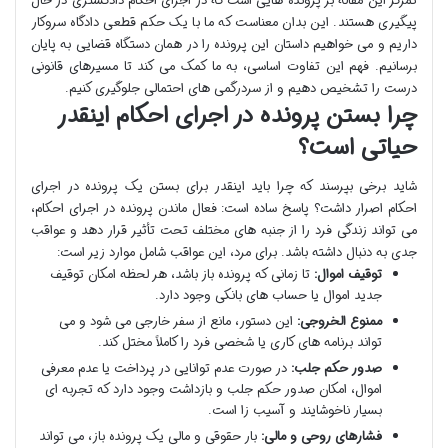
تمرکز این مقاله بر پرونده هایی است که در اجرای احکام دادگستری در حال
پیگیری هستند. این بدان معناست که ما با یک حکم قطعی دادگاه سروکار
داریم و می خواهیم داستان این پرونده را در همان دستگاه قضایی به پایان
برسانیم. فهم این تفاوت اساسی، به ما کمک می کند تا مسیرهای قانونی
درست را تشخیص دهیم و از سردرگمی های احتمالی جلوگیری کنیم.
چرا بستن پرونده در اجرای احکام اینقدر
حیاتی است؟
شاید برخی بپرسند که چرا باید اینقدر برای بستن یک پرونده در اجرای
احکام اصرار داشت؟ پاسخ ساده است: فعال ماندن پرونده در اجرای احکام،
می تواند زندگی فرد را از جنبه های مختلف تحت تأثیر قرار دهد و عواقب
جدی به دنبال داشته باشد. برای مرد، این عواقب شامل موارد زیر است:
توقیف اموال:
تا زمانی که پرونده باز باشد، هر لحظه امکان توقیف
جدید اموال یا حساب های بانکی وجود دارد.
ممنوع الخروجی:
این دستور، مانع از سفر خارجی می شود و می
تواند برنامه های کاری یا شخصی فرد را کاملاً مختل کند.
صدور حکم جلب:
در صورت عدم توانایی در پرداخت یا عدم معرفی
اموال، امکان صدور حکم جلب و بازداشت وجود دارد که تجربه ای
بسیار ناخوشایند و آسیب زا است.
فشارهای روحی و مالی:
بار حقوقی و مالی یک پرونده باز، می تواند