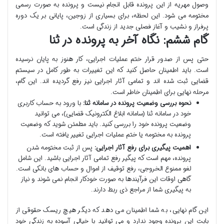
وصول مهریه از این پرونده قابل انجام نیست و پرونده به صورت رسمی
مختومه می شود. این لحظه، برای بسیاری از زوجین، پایانی بر یک دوره
پرفراز و نشیب و آغاز فصلی جدید از زندگی است.
گام ششم: نگاه آخر به پرونده در ثنا
حتی پس از صدور قرار ختم عملیات اجرایی، کار هنوز به پایان نرسیده
است. باید اطمینان حاصل کنید که این تغییرات به طور کامل در سیستم
قضایی ثبت شده اند و تمامی آثار اجرایی نیز رفع گردیده اند. این گام،
مرحله نهایی برای اطمینان خاطر است.
نحوه بررسی وضعیت پرونده در سامانه ثنا:
با ورود به حساب کاربری
خود در سامانه ثنا (سامانه ابلاغ الکترونیک قضایی)، می توانید
وضعیت پرونده خود را بررسی کنید. باید مطمئن شوید که وضعیت
پرونده به مختومه یا ختم عملیات اجرایی تغییر یافته است.
اهمیت پیگیری برای رفع آثار اجرایی:
پس از ثبت مختومه شدن
پرونده، مهم است که پیگیر رفع تمامی آثار اجرایی باشید. این شامل
لغو ممنوع الخروجی، رفع توقیف از اموال و حساب های بانکی است.
گاهی اوقات این فرآیندها به صورت خودکار انجام نمی شوند و نیاز
به پیگیری شما از مراجع ذی ربط دارند.
این گام نهایی، به شما اطمینان می دهد که دیگر هیچ ریسک حقوقی از
بابت این پرونده وجود ندارد و می توانید با خیالی آسوده به زندگی خود