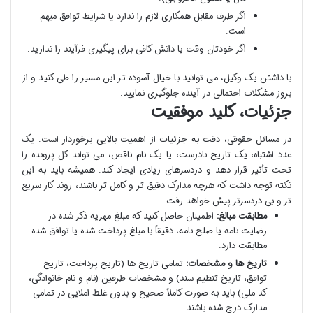
اگر طرف مقابل همکاری لازم را ندارد یا شرایط توافق مبهم
است.
اگر خودتان وقت یا دانش کافی برای پیگیری فرآیند را ندارید.
با داشتن یک وکیل، می توانید با خیال آسوده تر این مسیر را طی کنید و از
بروز مشکلات احتمالی در آینده جلوگیری نمایید.
جزئیات، کلید موفقیت
در مسائل حقوقی، دقت به جزئیات از اهمیت بالایی برخوردار است. یک
عدد اشتباه، یک تاریخ نادرست، یا یک نام ناقص، می تواند کل پرونده را
تحت تأثیر قرار دهد و دردسرهای زیادی ایجاد کند. همیشه باید به این
نکته توجه داشت که هرچه مدارک دقیق تر و کامل تر باشند، روند کار سریع
تر و بی دردسرتر پیش خواهد رفت.
مطابقت مبالغ:
اطمینان حاصل کنید که مبلغ مهریه ذکر شده در
رضایت نامه یا صلح نامه، دقیقاً با مبلغ پرداخت شده یا توافق شده
مطابقت دارد.
تاریخ ها و مشخصات:
تمامی تاریخ ها (تاریخ پرداخت، تاریخ
توافق، تاریخ تنظیم سند) و مشخصات طرفین (نام و نام خانوادگی،
کد ملی) باید به صورت کاملاً صحیح و بدون غلط املایی در تمامی
مدارک درج شده باشند.