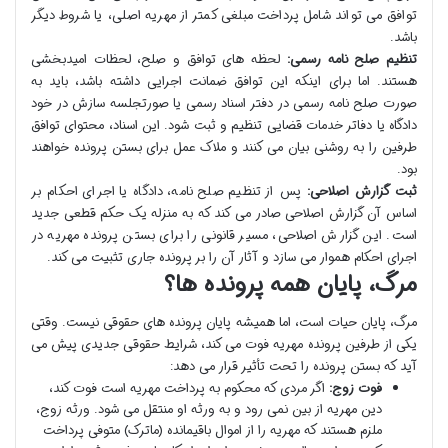
توافق می تواند شامل پرداخت مبلغی کمتر از مهریه اصلی، یا شروط دیگر
باشد.
تنظیم صلح نامه رسمی:
لحظه های توافق و صلح، لحظات امیدبخشی
هستند. اما برای اینکه این توافق ضمانت اجرایی داشته باشد، باید به
صورت صلح نامه رسمی در دفتر اسناد رسمی یا صورتجلسه سازش در خود
دادگاه یا دفاتر خدمات قضایی تنظیم و ثبت شود. این اسناد، محتوای توافق
طرفین را به روشنی بیان می کنند و ملاک عمل برای بستن پرونده خواهند
بود.
ثبت گزارش اصلاحی:
پس از تنظیم صلح نامه، دادگاه یا اجرای احکام بر
اساس آن گزارش اصلاحی صادر می کند که به منزله یک حکم قطعی جدید
است. این گزارش اصلاحی، مسیر قانونی را برای بستن پرونده مهریه در
اجرای احکام هموار می سازد و آثار آن را بر پرونده جاری تثبیت می کند.
مرگ، پایان همه پرونده ها؟
مرگ، پایان حیات است، اما همیشه پایان پرونده های حقوقی نیست. وقتی
یکی از طرفین پرونده مهریه فوت می کند، شرایط حقوقی جدیدی پیش می
آید که بستن پرونده را تحت تأثیر قرار می دهد:
فوت زوج:
اگر مردی که محکوم به پرداخت مهریه است فوت کند،
دین مهریه از بین نمی رود و به ورثه او منتقل می شود. ورثه زوج،
ملزم هستند که مهریه را از اموال باقیمانده (ماترک) متوفی پرداخت