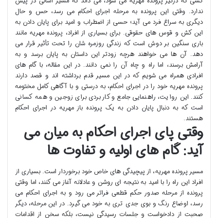
کسی که درگیر پرونده مهریه می شود، می داند که مسیر آسانی در پیش
ندارد. وقتی این پرونده به مرحله اجرای احکام می رسد، حس و حال
دیگری به سراغ فرد می آید؛ حسی از اضطراب و امید برای پایان دادن به
این کش و قوس های حقوقی. برای بسیاری از افراد، پرونده مهریه مانند
باری سنگین بر دوش است که زندگی روزمره شان را تحت تأثیر قرار می
دهد. آن ها می خواهند هرچه زودتر این داستان به پایان برسد و به
آرامش برسند، اما راه و چاه آن را نمی دانند. در این مقاله، با گام های
افرادی همراه می شویم که در این مسیر قدم برداشته اند و قصد دارند
پرونده مهریه خود را در اجرای احکام، به درستی و با آگاهی کامل مختومه
کنند. این روایت، راهنمایی جامع و کاربردی برای زوجین و همه کسانی
است که به دنبال پایان دادن به یک پرونده باز مهریه در اجرای احکام
هستند.
وقتی پای اجرای احکام به میان می
آید: گام های اولیه و تفاوت ها
مسیر پرونده مهریه، از پیچیدگی های خاص خود برخوردار است. بسیاری از
افراد این راه را با امید به نتیجه ای روشن و عادلانه آغاز می کنند، اما وقتی
پرونده از مرحله صدور حکم قطعی فراتر می رود و به اجرای احکام می
رسد، اوضاع رنگ و بوی جدی تری به خود می گیرد. در این مرحله، دیگر
صحبت از دادخواست و جلسات رسیدگی نیست، بلکه سخن از اقدامات