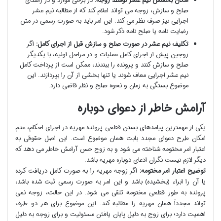
امکان بخشش نیم عشر توسط زوجه:
در برخی موارد و در راستای
صلح و سازش، زوجه می تواند اعلام کند که از مطالبه نیم عشر
اجرایی نیز صرف نظر می کند. این امر باید به صورت رسمی در متن
رضایت نامه یا صلح نامه ذکر شود.
تکلیف نیم عشر در صورت صلح و سازش قبل از اجرای کامل:
اگر
زوجین پیش از اجرای کامل عملیات و در مراحل اولیه، با یکدیگر
صلح و سازش کنند و پرونده را ببندند، ممکن است از پرداخت کامل
نیم عشر اجرایی معاف شوند یا تنها بخشی از آن را بپردازند. این
موضوع بستگی به زمان و نحوه صلح و نظر قاضی دارد.
آرامش خاطر از دعوای دوباره
یکی از مهمترین پیامدهای بستن قطعی پرونده مهریه در اجرای احکام، عدم
امکان طرح دعوای مجدد بابت همان موضوع است. این اصل حقوقی به
اعتبار امر مختومه شناخته می شود و به زوج حس آرامش خاطر می دهد که
دیگر لازم نیست نگران ادعای دوباره مهریه باشد.
توضیح اعتبار امر مختومه:
اگر زوجه مهریه را به صورت کامل دریافت کرده
یا آن را ابراء (بخشیده) باشد و این امر به صورت رسمی ثبت شده باشد،
پرونده به طور قطعی مختومه تلقی می شود. در این حالت، زوجه نمی
تواند مجدداً همان مهریه را مطالبه کند. این موضوع برای هر دو طرف
اهمیت دارد؛ برای زوج به دلیل پایان یافتن مسئولیت و برای زوجه به دلیل