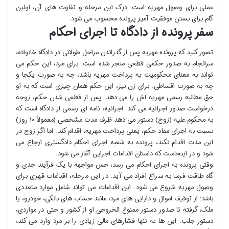
عملی برای وصول مهریه است. درک این مرحله و تفاوت های آن، اولین
گام برای بستن موفقیت آمیز پرونده محسوب می شود.
سفر پرونده از دادگاه تا اجرای احکام
تصور کنید که پرونده مهریه پس از گذراندن مراحل طولانی در دادگاه خانواده،
سرانجام به صدور حکمی قطعی منجر شده است. برای مرد، این حکم می
تواند به معنای محکومیت به پرداخت مهریه باشد، چه به صورت یکجا و
چه به صورت اقساطی. برای زن نیز، این حکم همان چیزی است که به او
حق مطالبه رسمی مهریه اش را می دهد. پس از قطعی شدن حکم، زوجه
درخواست صدور اجرائیه می کند. اجرائیه، نامه ای رسمی از دادگاه است که
به محکوم علیه (زوج) دستور می دهد ظرف مدت مشخصی (معمولاً ۱۰ روز)
نسبت به اجرای مفاد حکم، یعنی پرداخت مهریه، اقدام کند. اما اگر زوج در
این مدت اقدام نکند، پرونده به شعبه اجرای احکام دادگستری ارجاع می
شود و در اینجاست که داستان اقدامات اجرایی آغاز می شود.
وقتی پرونده به اجرای احکام می رسد، حس مواجهه با یک فرآیند جدی و
گاه طاقت فرسا به سراغ افراد می آید. در این مرحله، اقدامات قهری برای
وصول مهریه شروع می شود. این اقدامات می تواند شامل موارد متعددی
باشد: از توقیف اموال و دارایی های مرد، مانند حساب های بانکی، خودرو، یا
ملک، گرفته تا صدور دستور ممنوع الخروجی او از کشور و حتی در مواردی،
دستور جلب. این ها نه تنها فشارهای مالی زیادی را بر مرد وارد می کند،