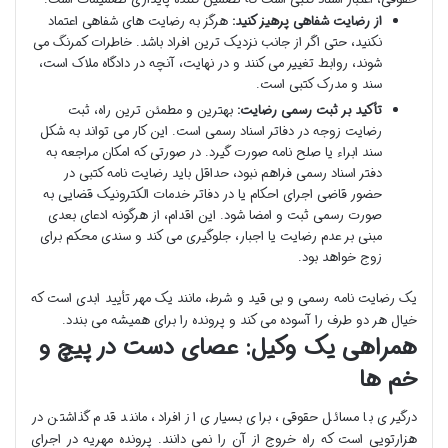
از رضایت شفاهی پرهیز کنید:
هرگز به رضایت های شفاهی اعتماد
نکنید، حتی اگر از جانب نزدیک ترین افراد باشد. خاطرات کمرنگ می
شوند، روابط تغییر می کنند و در نهایت، آنچه در دادگاه ملاک است،
سند و مدرک کتبی است.
تأکید بر ثبت رسمی رضایت:
بهترین و مطمئن ترین راه، ثبت
رضایت زوجه در دفاتر اسناد رسمی است. این کار می تواند به شکل
سند ابراء یا صلح نامه صورت گیرد. در صورتی که امکان مراجعه به
دفتر اسناد رسمی فراهم نبود، حداقل باید رضایت نامه کتبی در
حضور قاضی اجرای احکام یا در دفاتر خدمات الکترونیک قضایی به
صورت رسمی ثبت و امضا شود. این اقدام، از هرگونه ادعای بعدی
مبنی بر عدم رضایت یا اجبار، جلوگیری می کند و سندی محکم برای
زوج خواهد بود.
یک رضایت نامه رسمی و بی قید و شرط، مانند یک مهر تأیید ابدی است که
خیال هر دو طرف را آسوده می کند و پرونده را برای همیشه می بندد.
همراهی یک وکیل: عصای دست در پیچ و
خم ها
درگیری با مسائل حقوقی، برای بسیاری از افراد، مانند قدم گذاشتن در
هزارتویی است که راه خروج از آن را نمی دانند. پرونده مهریه در اجرای