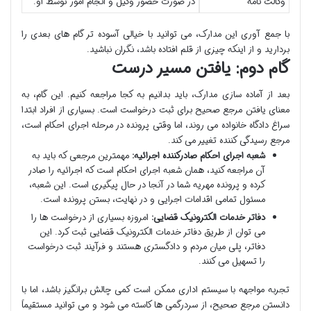
وکالت نامه
در صورت حضور وکیل و انجام امور توسط او.
با جمع آوری این مدارک، می توانید با خیالی آسوده تر گام های بعدی را
بردارید و از اینکه چیزی از قلم افتاده باشد، نگران نباشید.
گام دوم: یافتن مسیر درست
بعد از آماده سازی مدارک، باید بدانیم به کجا مراجعه کنیم. این گام، به
معنای یافتن مرجع صحیح برای ثبت درخواست است. بسیاری از افراد ابتدا
سراغ دادگاه خانواده می روند، اما وقتی پرونده در مرحله اجرای احکام است،
مرجع رسیدگی کننده تغییر می کند.
شعبه اجرای احکام صادرکننده اجرائیه:
مهمترین مرجعی که باید به
آن مراجعه کنید، همان شعبه اجرای احکام است که اجرائیه را صادر
کرده و پرونده مهریه شما در آنجا در حال پیگیری است. این شعبه،
مسئول تمامی اقدامات اجرایی و در نهایت، بستن پرونده است.
دفاتر خدمات الکترونیک قضایی:
امروزه بسیاری از درخواست ها را
می توان از طریق دفاتر خدمات الکترونیک قضایی ثبت کرد. این
دفاتر، پلی میان مردم و دادگستری هستند و فرآیند ثبت درخواست
را تسهیل می کنند.
تجربه مواجهه با سیستم اداری ممکن است کمی چالش برانگیز باشد، اما با
دانستن مرجع صحیح، از سردرگمی ها کاسته می شود و می توانید مستقیماً