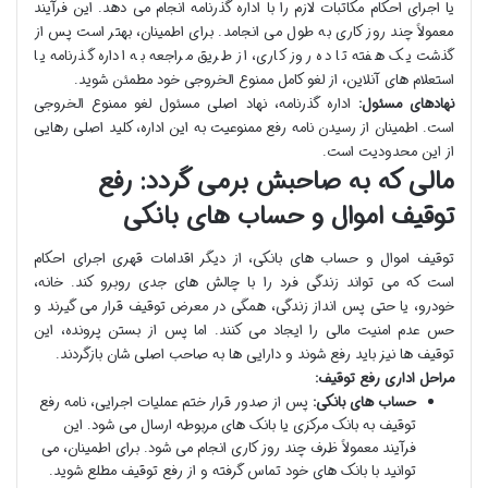
یا اجرای احکام مکاتبات لازم را با اداره گذرنامه انجام می دهد. این فرآیند
معمولاً چند روز کاری به طول می انجامد. برای اطمینان، بهتر است پس از
گذشت یک هفته تا ده روز کاری، از طریق مراجعه به اداره گذرنامه یا
استعلام های آنلاین، از لغو کامل ممنوع الخروجی خود مطمئن شوید.
نهادهای مسئول:
اداره گذرنامه، نهاد اصلی مسئول لغو ممنوع الخروجی
است. اطمینان از رسیدن نامه رفع ممنوعیت به این اداره، کلید اصلی رهایی
از این محدودیت است.
مالی که به صاحبش برمی گردد: رفع
توقیف اموال و حساب های بانکی
توقیف اموال و حساب های بانکی، از دیگر اقدامات قهری اجرای احکام
است که می تواند زندگی فرد را با چالش های جدی روبرو کند. خانه،
خودرو، یا حتی پس انداز زندگی، همگی در معرض توقیف قرار می گیرند و
حس عدم امنیت مالی را ایجاد می کنند. اما پس از بستن پرونده، این
توقیف ها نیز باید رفع شوند و دارایی ها به صاحب اصلی شان بازگردند.
مراحل اداری رفع توقیف:
حساب های بانکی:
پس از صدور قرار ختم عملیات اجرایی، نامه رفع
توقیف به بانک مرکزی یا بانک های مربوطه ارسال می شود. این
فرآیند معمولاً ظرف چند روز کاری انجام می شود. برای اطمینان، می
توانید با بانک های خود تماس گرفته و از رفع توقیف مطلع شوید.