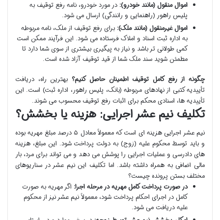
اموال منقول (مانند خودرو):
در مورد خودرو، نامه رفع توقیف به
پلیس راهور (راهنمایی و رانندگی) ارسال می شود.
اموال غیرمنقول (مانند ملک):
برای رفع توقیف از ملک، نامه مربوطه
به اداره ثبت اسناد و املاک فرستاده می شود. این فرآیند ممکن است
کمی طولانی تر باشد و نیاز به پیگیری بیشتری از سوی شما دارد تا
مطمئن شوید سند ملک شما از قید توقیف آزاد شده است.
چگونه از رفع کامل توقیف اطمینان حاصل کنیم؟
بهترین راه، دریافت
تأییدیه کتبی از نهادهای مربوطه (بانک، پلیس راهور، اداره ثبت) است. این
تأییدیه ها، اسنادی محکم برای اثبات رفع توقیف محسوب می شوند.
تکلیف نیم عشر اجرایی: هزینه یا بخشش؟
نیم عشر اجرایی هزینه ای است که معمولاً معادل ۵ درصد مبلغ مهریه بوده
و باید توسط محکوم علیه (زوج) به دولت پرداخت شود. این مبلغ، هزینه
های دادرسی و عملیات اجرایی را پوشش می دهد و می تواند برای مرد، بار
مالی اضافی به همراه داشته باشد. اما تکلیف این نیم عشر در سناریوهای
مختلف بستن پرونده چیست؟
در صورت پرداخت کامل مهریه در مرحله اجرا:
اگر مهریه به صورت
کامل در اجرای احکام پرداخت شود، معمولاً نیم عشر نیز از محکوم
علیه دریافت می شود.