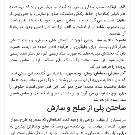
گاهی اوقات، مسیر زندگی زوجین به گونه ای پیش می رود که زوجه، به
هر دلیلی (مثلاً برای حفظ زندگی مشترک، صلح و سازش، یا حتی پس از
طلاق)، تصمیم می گیرد تمام یا بخشی از مهریه خود را ببخشد (ابراء ذمه).
این تصمیم، نشانه ای از گذشت و گاهی اوقات، آغاز فصلی جدید در روابط
آن هاست.
اهمیت تنظیم سند رسمی ابراء:
در داستان های حقوقی، رضایت شفاهی
هرگز کافی نیست. برای جلوگیری از هرگونه ادعای مجدد در آینده، اهمیت
دارد که بخشش مهریه حتماً به صورت سند رسمی ابراء در دفتر اسناد رسمی
تنظیم شود. این سند، مانند یک سنگ بنای محکم، پایه و اساس بستن
پرونده را فراهم می کند.
آثار حقوقی بخشش:
وقتی زوجه مهریه را ابراء می کند، به این معنی است
که حق مطالبه مهریه از او سلب می شود و دیگر نمی تواند بابت همان
مقدار بخشیده شده، مجدداً طرح دعوا کند. این امر، حس امنیت حقوقی را
برای زوج به ارمغان می آورد و پرونده در اجرای احکام نیز بر اساس همین
سند بسته خواهد شد.
ساختن پلی از صلح و سازش
در بسیاری از موارد، زوجین با وجود تمام اختلافاتی که منجر به طرح دعوای
مهریه شده، در نهایت به این نتیجه می رسند که صلح و سازش بهترین راه
برای پایان دادن به درگیری ها و آغاز فصلی جدید در زندگی شان است. این