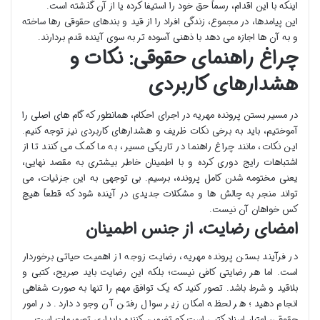
اینکه با این اقدام، رسماً حق خود را استیفا کرده یا از آن گذشته است.
این پیامدها، در مجموع، زندگی افراد را از قید و بندهای حقوقی رها ساخته
و به آن ها اجازه می دهد با ذهنی آسوده تر به سوی آینده قدم بردارند.
چراغ راهنمای حقوقی: نکات و
هشدارهای کاربردی
در مسیر بستن پرونده مهریه در اجرای احکام، همانطور که گام های اصلی را
آموختیم، باید به برخی نکات ظریف و هشدارهای کاربردی نیز توجه کنیم.
این نکات، مانند چراغ راهنما در تاریکی مسیر، به ما کمک می کنند تا از
اشتباهات رایج دوری کرده و با اطمینان خاطر بیشتری به مقصد نهایی،
یعنی مختومه شدن کامل پرونده، برسیم. بی توجهی به این جزئیات، می
تواند منجر به چالش ها و مشکلات جدیدی در آینده شود که قطعاً هیچ
کس خواهان آن نیست.
امضای رضایت، از جنس اطمینان
در فرآیند بستن پرونده مهریه، رضایت زوجه از اهمیت حیاتی برخوردار
است. اما هر رضایتی کافی نیست؛ بلکه این رضایت باید صریح، کتبی و
بلاقید و شرط باشد. تصور کنید که یک توافق مهم را تنها به صورت شفاهی
انجام دهید؛ هر لحظه امکان زیر سوال رفتن آن وجود دارد. در امور
حقوقی، اعتبار اسناد کتبی است که تضمین کننده پایداری تصمیمات است.