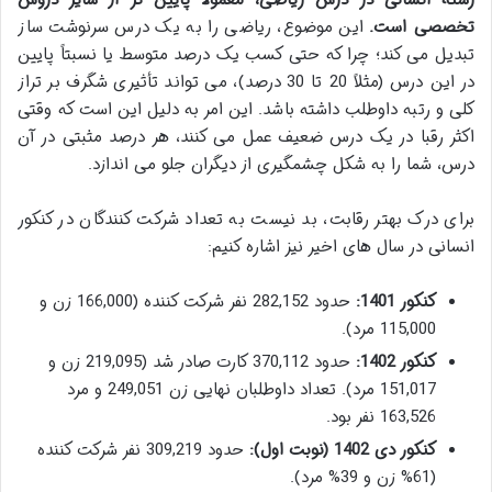
رشته انسانی در درس ریاضی، معمولاً پایین تر از سایر دروس
تخصصی است.
این موضوع، ریاضی را به یک درس سرنوشت ساز
تبدیل می کند؛ چرا که حتی کسب یک درصد متوسط یا نسبتاً پایین
در این درس (مثلاً 20 تا 30 درصد)، می تواند تأثیری شگرف بر تراز
کلی و رتبه داوطلب داشته باشد. این امر به دلیل این است که وقتی
اکثر رقبا در یک درس ضعیف عمل می کنند، هر درصد مثبتی در آن
درس، شما را به شکل چشمگیری از دیگران جلو می اندازد.
برای درک بهتر رقابت، بد نیست به تعداد شرکت کنندگان در کنکور
انسانی در سال های اخیر نیز اشاره کنیم:
کنکور 1401:
حدود 282,152 نفر شرکت کننده (166,000 زن و
115,000 مرد).
کنکور 1402:
حدود 370,112 کارت صادر شد (219,095 زن و
151,017 مرد). تعداد داوطلبان نهایی زن 249,051 و مرد
163,526 نفر بود.
کنکور دی 1402 (نوبت اول):
حدود 309,219 نفر شرکت کننده
(61% زن و 39% مرد).