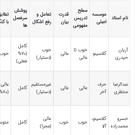
سطح
پوشش
موسسه
قدرت
تعامل و
تطابق
نام استاد
تدریس
سرفصل
اصلی
بیان
رفع اشکال
با کنک
مفهومی
ها
کامل
آریان
خوب تا
خوب
کلاسینو
عالی
(۷۰%
خوب
حیدری
عالی
(دستیار)
فعلی)
عبدالرضا
حرف
غیرمستقیم
عالی
عالی
عالی
کامل
منتظری
آخر
(دستیار)
(۸۰%+)
خسرو
کلاسینو،
عالی
خوب
خوب
کامل
متوس
محمدزاده
آلا
(مجزا)