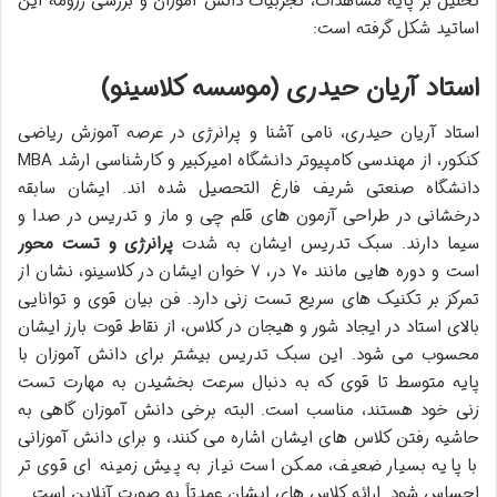
تحلیل بر پایه مشاهدات، تجربیات دانش آموزان و بررسی رزومه این
اساتید شکل گرفته است:
استاد آریان حیدری (موسسه کلاسینو)
استاد آریان حیدری، نامی آشنا و پرانرژی در عرصه آموزش ریاضی
کنکور، از مهندسی کامپیوتر دانشگاه امیرکبیر و کارشناسی ارشد MBA
دانشگاه صنعتی شریف فارغ التحصیل شده اند. ایشان سابقه
درخشانی در طراحی آزمون های قلم چی و ماز و تدریس در صدا و
سیما دارند. سبک تدریس ایشان به شدت
پرانرژی و تست محور
است و دوره هایی مانند ۷۰ در، ۷ خوان ایشان در کلاسینو، نشان از
تمرکز بر تکنیک های سریع تست زنی دارد. فن بیان قوی و توانایی
بالای استاد در ایجاد شور و هیجان در کلاس، از نقاط قوت بارز ایشان
محسوب می شود. این سبک تدریس بیشتر برای دانش آموزان با
پایه متوسط تا قوی که به دنبال سرعت بخشیدن به مهارت تست
زنی خود هستند، مناسب است. البته برخی دانش آموزان گاهی به
حاشیه رفتن کلاس های ایشان اشاره می کنند، و برای دانش آموزانی
با پایه بسیار ضعیف، ممکن است نیاز به پیش زمینه ای قوی تر
احساس شود. ارائه کلاس های ایشان عمدتاً به صورت آنلاین است.