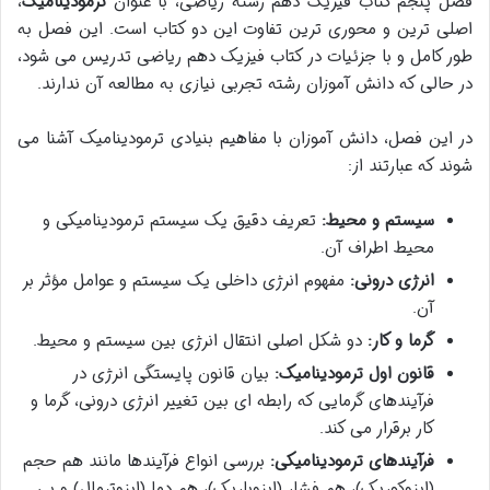
فصل پنجم کتاب فیزیک دهم رشته ریاضی، با عنوان
ترمودینامیک
،
اصلی ترین و محوری ترین تفاوت این دو کتاب است. این فصل به
طور کامل و با جزئیات در کتاب فیزیک دهم ریاضی تدریس می شود،
در حالی که دانش آموزان رشته تجربی نیازی به مطالعه آن ندارند.
در این فصل، دانش آموزان با مفاهیم بنیادی ترمودینامیک آشنا می
شوند که عبارتند از:
سیستم و محیط:
تعریف دقیق یک سیستم ترمودینامیکی و
محیط اطراف آن.
انرژی درونی:
مفهوم انرژی داخلی یک سیستم و عوامل مؤثر بر
آن.
گرما و کار:
دو شکل اصلی انتقال انرژی بین سیستم و محیط.
قانون اول ترمودینامیک:
بیان قانون پایستگی انرژی در
فرآیندهای گرمایی که رابطه ای بین تغییر انرژی درونی، گرما و
کار برقرار می کند.
فرآیندهای ترمودینامیکی:
بررسی انواع فرآیندها مانند هم حجم
(ایزوکوریک)، هم فشار (ایزوباریک)، هم دما (ایزوترمال) و بی