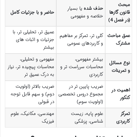
مبحث
حذف شده
یا بسیار
قانون گازها
حاضر و با جزئیات کامل
خلاصه و مفهومی
(در فصل 4)
عمیق تر، تحلیلی تر، با
عمق مباحث
کلی تر، تمرکز بر مفاهیم
جزئیات و اثبات های
مشترک
و کاربردهای عمومی
بیشتر
بیشتر مفهومی،
مفهومی و تحلیلی،
نوع مسائل
محاسبات سرراست تر و
محاسبات پیچیده تر، نیاز
و تمرینات
کاربردی
به درک عمیق تر
ضریب پایین تر در
ضریب بالاتر (اولویت
اهمیت در
مجموع دروس تخصصی
دوم) و سهم قابل توجه
کنکور
(اولویت سوم)
در قبولی
تمرکز
علوم پایه، زیست
مهندسی، مکانیک، علوم
کاربردی
شناسی، پزشکی
فیزیک