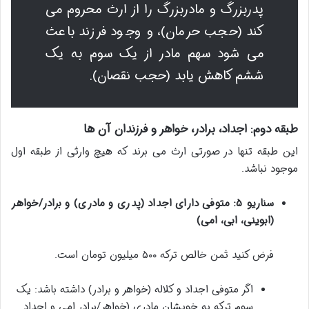
پدربزرگ و مادربزرگ را از ارث محروم می
کند (حجب حرمان)، و وجود فرزند باعث
می شود سهم مادر از یک سوم به یک
ششم کاهش یابد (حجب نقصان).
طبقه دوم: اجداد، برادر، خواهر و فرزندان آن ها
این طبقه تنها در صورتی ارث می برند که هیچ وارثی از طبقه اول
موجود نباشد.
سناریو ۵: متوفی دارای اجداد (پدری و مادری) و برادر/خواهر
(ابوینی، ابی، امی)
فرض کنید ثمن خالص ترکه ۵۰۰ میلیون تومان است.
اگر متوفی اجداد و کلاله (خواهر و برادر) داشته باشد: یک
سوم ترکه به خویشان مادری (خواهر/برادر امی و اجداد