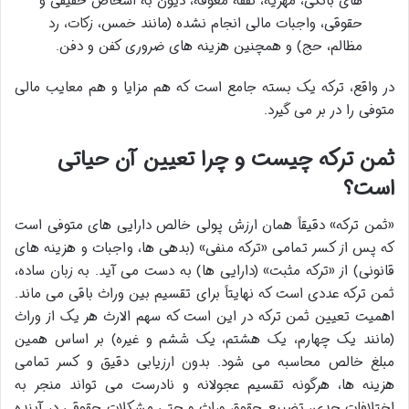
های بانکی، مهریه، نفقه معوقه، دیون به اشخاص حقیقی و
حقوقی، واجبات مالی انجام نشده (مانند خمس، زکات، رد
مظالم، حج) و همچنین هزینه های ضروری کفن و دفن.
در واقع، ترکه یک بسته جامع است که هم مزایا و هم معایب مالی
متوفی را در بر می گیرد.
ثمن ترکه چیست و چرا تعیین آن حیاتی
است؟
«ثمن ترکه» دقیقاً همان ارزش پولی خالص دارایی های متوفی است
که پس از کسر تمامی «ترکه منفی» (بدهی ها، واجبات و هزینه های
قانونی) از «ترکه مثبت» (دارایی ها) به دست می آید. به زبان ساده،
ثمن ترکه عددی است که نهایتاً برای تقسیم بین وراث باقی می ماند.
اهمیت تعیین ثمن ترکه در این است که سهم الارث هر یک از وراث
(مانند یک چهارم، یک هشتم، یک ششم و غیره) بر اساس همین
مبلغ خالص محاسبه می شود. بدون ارزیابی دقیق و کسر تمامی
هزینه ها، هرگونه تقسیم عجولانه و نادرست می تواند منجر به
اختلافات جدی، تضییع حقوق وراث و حتی مشکلات حقوقی در آینده