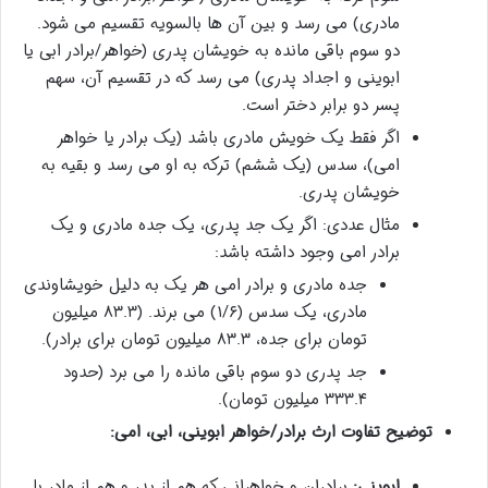
مادری) می رسد و بین آن ها بالسویه تقسیم می شود.
دو سوم باقی مانده به خویشان پدری (خواهر/برادر ابی یا
ابوینی و اجداد پدری) می رسد که در تقسیم آن، سهم
پسر دو برابر دختر است.
اگر فقط یک خویش مادری باشد (یک برادر یا خواهر
امی)، سدس (یک ششم) ترکه به او می رسد و بقیه به
خویشان پدری.
مثال عددی: اگر یک جد پدری، یک جده مادری و یک
برادر امی وجود داشته باشد:
جده مادری و برادر امی هر یک به دلیل خویشاوندی
مادری، یک سدس (۱/۶) می برند. (۸۳.۳ میلیون
تومان برای جده، ۸۳.۳ میلیون تومان برای برادر).
جد پدری دو سوم باقی مانده را می برد (حدود
۳۳۳.۴ میلیون تومان).
توضیح تفاوت ارث برادر/خواهر ابوینی، ابی، امی:
ابوینی:
برادران و خواهرانی که هم از پدر و هم از مادر با