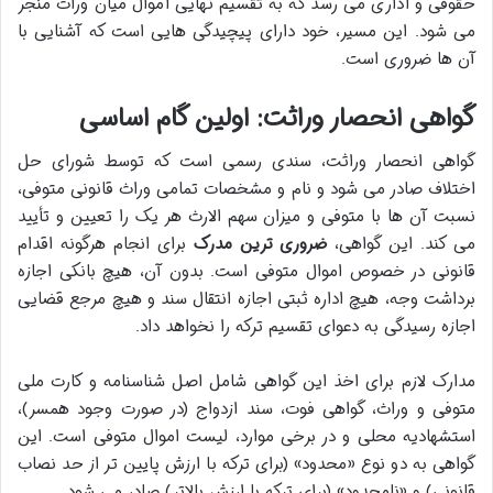
حقوقی و اداری می رسد که به تقسیم نهایی اموال میان وراث منجر
می شود. این مسیر، خود دارای پیچیدگی هایی است که آشنایی با
آن ها ضروری است.
گواهی انحصار وراثت: اولین گام اساسی
گواهی انحصار وراثت، سندی رسمی است که توسط شورای حل
اختلاف صادر می شود و نام و مشخصات تمامی وراث قانونی متوفی،
نسبت آن ها با متوفی و میزان سهم الارث هر یک را تعیین و تأیید
می کند. این گواهی،
ضروری ترین مدرک
برای انجام هرگونه اقدام
قانونی در خصوص اموال متوفی است. بدون آن، هیچ بانکی اجازه
برداشت وجه، هیچ اداره ثبتی اجازه انتقال سند و هیچ مرجع قضایی
اجازه رسیدگی به دعوای تقسیم ترکه را نخواهد داد.
مدارک لازم برای اخذ این گواهی شامل اصل شناسنامه و کارت ملی
متوفی و وراث، گواهی فوت، سند ازدواج (در صورت وجود همسر)،
استشهادیه محلی و در برخی موارد، لیست اموال متوفی است. این
گواهی به دو نوع «محدود» (برای ترکه با ارزش پایین تر از حد نصاب
قانونی) و «نامحدود» (برای ترکه با ارزش بالاتر) صادر می شود.