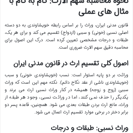
نحوه محاسبه سهم الارث: گام به گام با
مثال های عملی
قانون مدنی ایران، وراث را بر اساس رابطه خویشاوندی به دو دسته
اصلی نسبی (خونی) و سببی (ازدواج) تقسیم می کند و برای هر یک،
طبقات و درجات مشخصی تعیین کرده است. درک این اصول برای
محاسبه دقیق سهم الارث ضروری است.
اصول کلی تقسیم ارث در قانون مدنی ایران
وراثت بر دو پایه استوار است: نسب (خویشاوندی خونی) و سبب
(خویشاوندی ناشی از عقد نکاح دائم). نکته مهم این است که وراث
سببی (زوج و زوجه) همیشه در کنار وراث نسبی ارث می برند و
یکدیگر را حذف نمی کنند، اما در وراثت نسبی، وجود هر طبقه از
وراث، مانع ارث بردن طبقات بعدی می شود. همچنین، قاعده پسر دو
برابر دختر در برخی موارد تقسیم ارث اعمال می شود.
وراث نسبی: طبقات و درجات