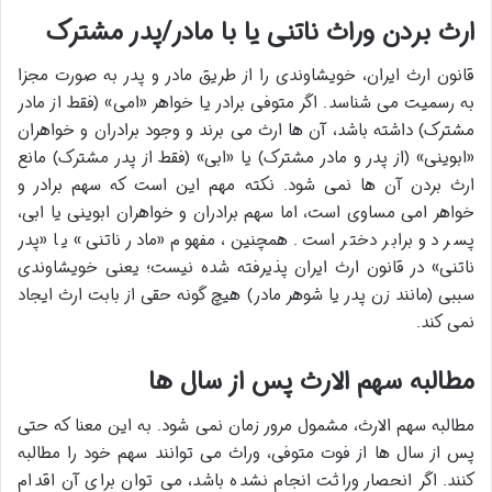
ارث بردن وراث ناتنی یا با مادر/پدر مشترک
قانون ارث ایران، خویشاوندی را از طریق مادر و پدر به صورت مجزا
به رسمیت می شناسد. اگر متوفی برادر یا خواهر «امی» (فقط از مادر
مشترک) داشته باشد، آن ها ارث می برند و وجود برادران و خواهران
«ابوینی» (از پدر و مادر مشترک) یا «ابی» (فقط از پدر مشترک) مانع
ارث بردن آن ها نمی شود. نکته مهم این است که سهم برادر و
خواهر امی مساوی است، اما سهم برادران و خواهران ابوینی یا ابی،
پسر دو برابر دختر است. همچنین، مفهوم «مادر ناتنی» یا «پدر
ناتنی» در قانون ارث ایران پذیرفته شده نیست؛ یعنی خویشاوندی
سببی (مانند زن پدر یا شوهر مادر) هیچ گونه حقی از بابت ارث ایجاد
نمی کند.
مطالبه سهم الارث پس از سال ها
مطالبه سهم الارث، مشمول مرور زمان نمی شود. به این معنا که حتی
پس از سال ها از فوت متوفی، وراث می توانند سهم خود را مطالبه
کنند. اگر انحصار وراثت انجام نشده باشد، می توان برای آن اقدام