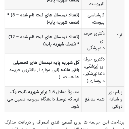
(نصف شهریه پایه)
ناپیوسته
کارشناسی
(تعداد نیمسال های ثبت نام شده – 8) *
پیوسته
(نصف شهریه پایه)
دکتری حرفه
آزاد
(تعداد نیمسال های ثبت نام شده – 12)
ای
* (نصف شهریه پایه)
دامپزشکی
دکتری حرفه
کل شهریه پایه نیمسال های تحصیلی
ای (پزشکی،
باقی مانده
(این موارد از بالاترین جریمه
دندانپزشکی،
ها هستند.)
داروسازی)
پیام نور
معمولاً معادل
1.5 برابر شهریه ثابت یک
و شبانه
همه مقاطع
ترم
که توسط دانشگاه مربوطه تعیین می
دولتی
شود.
پرداخت این جریمه ها برای قطعی شدن انصراف و دریافت مدارک