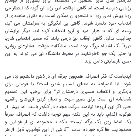
گذراندن سال های تحصیل در دانشگاه، برای بسیاری از جوانان
رؤیایی دیرینه است، اما گاهی اوقات، این رؤیا آن گونه که انتظار می
رود پیش نمی رود. دانشجویان ممکن است به دلایل متعددی از
انتخاب خود دلسرد شوند. گاهی بی انگیزگی به سراغشان می آید،
رشته ای که با هزار امید و آرزو انتخاب کرده اند، دیگر برایشان
جذابیت ندارد. گاهی اوقات نیز درمی یابند که مسیر انتخابی شان،
صرفاً یک اشتباه بزرگ بوده است. مشکلات موقت، فشارهای روانی،
یا حتی یک جو ناخوشایند در محیط دانشگاه نیز می تواند به این
حس نارضایتی دامن بزند.
اینجاست که فکر انصراف، همچون جرقه ای در ذهن دانشجو زده می
شود. آیا انصراف، به معنای تسلیم شدن است؟ یا فرصتی برای
بازنگری و انتخاب مسیری درخشان تر؟ برای برخی، این تصمیم
شجاعانه ای است برای تغییر جهت و دنبال کردن آرزوهای واقعی،
حتی اگر این آرزوها نیازمند شرکت مجدد در کنکور باشند. اما پیش از
هرگونه اقدام، باید به این نکته مهم توجه داشت که انصراف، صرفاً
یک امضا روی یک برگه نیست؛ بلکه با مجموعه ای از قوانین و
محدودیت ها گره خورده است. آگاهی از این قوانین، قبل از هر