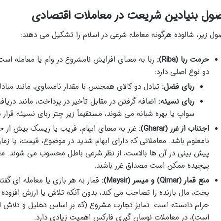
ول بنیادین شریعت در معاملات اقتصادی
ول زیر، شالوده هرگونه معامله شرعی در اسلام را تشکیل می دهند:
حرمت ربا (Riba):
ربا به معنای افزایش نامشروع در وام یا معامله اس
دو نوع اصلی دارد:
ربای فضل:
تبادل دو کالای همجنس با مقدار نامساوی، مانند مبادله
ربای نسیئه:
اضافه گرفتن در مقابل تأخیر در پرداخت، مانند دریاف
سواپ یا بهره شبانه می شوند، مستقیماً زیر چتر ربای نسیئه قرار م
اجتناب از غرر (Gharar):
غرر به معنای ابهام، فریب یا ریسک بیش از ح
نامعلوم باشد. معاملاتی که دارای ابهام شدید در موضوع، قیمت، یا زم
پیش بینی در آن ها بالاست، از نظر شرعی باطل محسوب می شوند. معامل
پیچیده ممکن است مصداق غرر باشند.
منع قمار (Qimar) و میسر (Maysir):
قمار به هر بازی یا معامله ای گف
بخت، مال بازنده را تصاحب می کند، بدون آنکه تلاش یا ارزش افزوده ای
حرام دانسته است. تمایز تجارت مشروع (که بر اساس تحلیل و تلاش 
است)، در معاملات نوسان گیری فارکس اهمیت زیادی دارد.