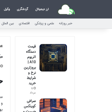
ارز دیجیتال
گردشگری
وکیل
خبر روزانه
علمی و پزشکی
اقتصادی
بین الملل
قیمت
دستگاه
حک
اتریوم
A10 |
بروزترین
نرخ و
ح
شرایط
خرید
6
مرداد
مع
صرافی
و 
کوینکس
به
چیست و