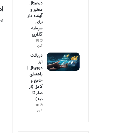
دیجیتال
اص
معتبر و
آینده دار
اص
برای
سرمایه
گذاری
18
آبان
دریافت
ارز
دیجیتال |
راهنمای
جامع و
کامل (از
صفر تا
صد)
18
آبان