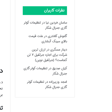
نظرات کاربران
ساسان فردین نیا
در
تنظیمات کولر
گازی جنرال شکار
گلنوش کلانتری
در
علت قیمت
بالای سینک آبشاری
دینار عسگری
در
ارزان ترین
شرکت برای اجاره جرثقیل ۷ تن
کجاست؟ (جرثقیل نوین)
کیان صدیق
در
تنظیمات کولر گازی
د
جنرال شکار
در
امجد وزیرزاده
در
تنظیمات کولر
گازی جنرال شکار
نح
بر
تن