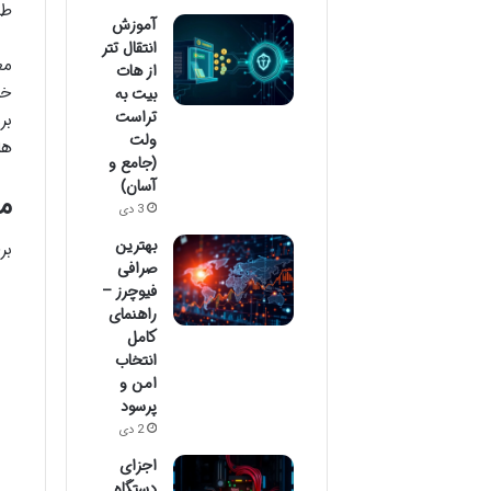
طو
آموزش
انتقال تتر
مع
از هات
بیت به
تراست
بر
ولت
ها
(جامع و
آسان)
م
3 دی
بهترین
بر
صرافی
فیوچرز –
راهنمای
کامل
انتخاب
امن و
پرسود
2 دی
اجزای
دستگاه