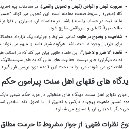
ضرورت قبض و اقباض (قبض و تحویل واقعی):
در معاملات بیع (خرید
کالا (قبض) از شروط صحت معامله است. این تحویل می تواند "حسی" (
مانند ثبت در حساب یا سند) باشد. در معاملات ارز، بسیاری از فقها بر 
حالت صرفاً کاغذی و غیرواقعی خارج شود.
شفافیت و وضوح در عقود:
تمامی شرایط و جزئیات یک قرارداد معاملات
برای طرفین وجود نداشته باشد. هرگونه شرط فاسد یا مبهم می تواند ب
قاعده "لا ضرر و لا ضرار":
این قاعده فقهی بیان می کند که در اسلام، هی
نه به دیگران) جایز نیست. فعالیت های مالی که به طور سیستماتیک با
اقتصادی می شوند، می توانند تحت این قاعده مورد بررسی قرار گیرند.
یدگاه های فقهای اهل سنت پیرامون حکم
 میان فقهای اهل سنت، دیدگاه های متفاوتی در مورد حکم شرعی فارکس
وه تفسیر ماهیت پیچیده فارکس و تطبیق آن با اصول فقه اسلامی است.
خی دیگر با دلایلی آن را ممنوع می شمارند.
وع نظرات فقهی: از جواز مشروط تا حرمت مطلق