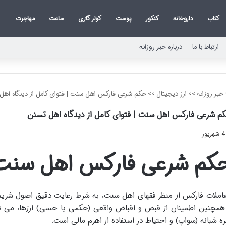
کتاب
داروخانه
کنکور
پوست
کولر گازی
ساعت
مهاجرت
ارتباط با ما
درباره خبر روزانه
خبر روزانه
>>
ارز دیجیتال
>>
حکم شرعی فارکس اهل سنت | فتوای کامل از دیدگاه اهل
م شرعی فارکس اهل سنت | فتوای کامل از دیدگاه اهل تسنن
4 شهریور
کم شرعی فارکس اهل سنت
املات فارکس از منظر فقهای اهل سنت، به شرط رعایت دقیق اصول شریعت 
همچنین اطمینان از قبض و اقباض واقعی (حکمی یا حسی) ارزها، می ت
ره شبانه (سواپ) و احتیاط در استفاده از اهرم مالی است.