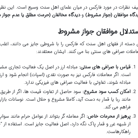
ف نظرات در مورد فارکس در میان علمای اهل سنت وسیع است. این نظرات
دگاه موافقان (جواز مشروط)
و
دیدگاه مخالفان (حرمت مطلق یا عدم جواز در
تدلال موافقان جواز مشروط
 دسته از فقهای اهل سنت که فارکس را با شروطی جایز می دانند، اغلب 
املات صرافی های سنتی بنا می کنند. ایشان معتقدند:
قیاس با صرافی های سنتی:
مبادله ارز در اصل یک فعالیت تجاری مشروع
است. اگر معاملات فارکس نیز به صورت نقدی (اسپات) انجام شود و ا
مبادله شوند، تفاوتی با فعالیت صرافی های فیزیکی ندارد.
امکان کسب سود مشروع:
سود حاصل از تفاوت قیمت ها، اگر از طریق
مانند ربا یا قمار به دست آید، کاملاً مشروع و حلال است. نوسانات با
فراهم می کند.
پرهیز از محرمات خاص:
اگر معامله گر بتواند از عوامل حرام مانند سواپ
از شبهه غرر و قمار پاک نگه دارد، اصل فعالیت جایز است. استفاده از
راهکارهاست.