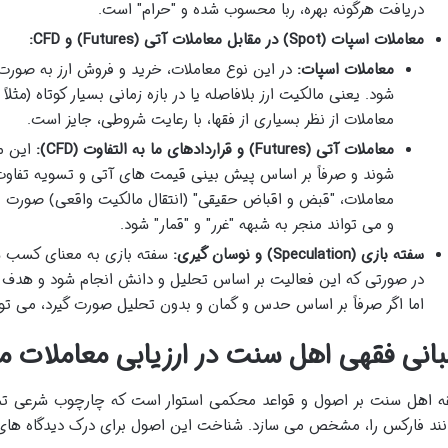
دریافت هرگونه بهره، ربا محسوب شده و "حرام" است.
معاملات اسپات (Spot) در مقابل معاملات آتی (Futures) و CFD:
معاملات اسپات:
در این نوع معاملات، خرید و فروش ارز به صورت 
شود. یعنی مالکیت ارز بلافاصله یا در بازه زمانی بسیار کوتاه (مثلا
معاملات از نظر بسیاری از فقها، با رعایت شروطی، جایز است.
معاملات آتی (Futures) و قراردادهای ما به التفاوت (CFD):
این م
شوند و صرفاً بر اساس پیش بینی قیمت های آتی و تسویه تفاوت 
معاملات، "قبض و اقباض حقیقی" (انتقال مالکیت واقعی) صورت ن
و می تواند منجر به شبهه "غرر" و "قمار" شود.
سفته بازی (Speculation) و نوسان گیری:
سفته بازی به معنای کسب س
در صورتی که این فعالیت بر اساس تحلیل و دانش انجام شود و هدف اص
اما اگر صرفاً بر اساس حدس و گمان و بدون تحلیل صورت گیرد، می توا
بانی فقهی اهل سنت در ارزیابی معاملات م
ه اهل سنت بر اصول و قواعد محکمی استوار است که چارچوب شرعی تمام
نند فارکس را، مشخص می سازد. شناخت این اصول برای درک دیدگاه های