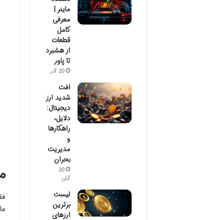
ماینر |
معرفی
کامل
قطعات
از هشبرد
تا پاور
20 آذر
افت
شدید ارز
دیجیتال:
دلایل،
راهکارها
و
مدیریت
بحران
م
20
آبان
لیست
فق
برترین
ما
ارزهای