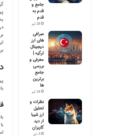
کر
جامع و
قدم به
پی
قدم
به
28 تیر
در
صرافی
بر
های ارز
ای
دیجیتال
برد
ترکیه |
معرفی و
د
بررسی
جامع
برترین
پی
ها
با
24 تیر
نظرات و
ف
تحلیل
ارز شیبا
از دید
با
کاربران
3 دی