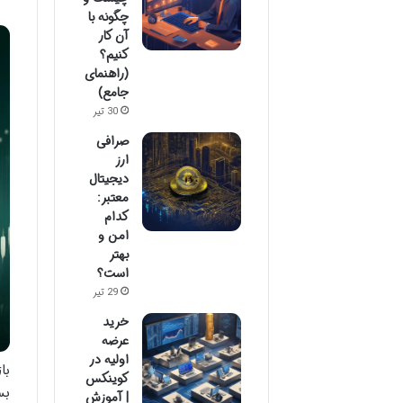
چگونه با
آن کار
کنیم؟
(راهنمای
جامع)
30 تیر
صرافی
ارز
دیجیتال
معتبر:
کدام
امن و
بهتر
است؟
29 تیر
خرید
عرضه
اولیه در
با
کوینکس
بس
| آموزش