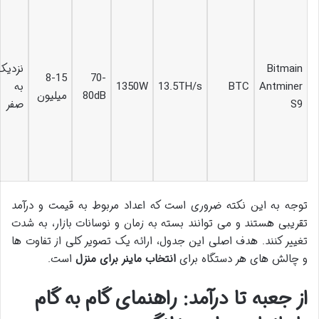
Bitmain
نزدیک
8-15
70-
Antminer
BTC
13.5TH/s
1350W
به
80dB
میلیون
S9
صفر
توجه به این نکته ضروری است که اعداد مربوط به قیمت و درآمد
تقریبی هستند و می توانند بسته به زمان و نوسانات بازار، به شدت
تغییر کنند. هدف اصلی این جدول، ارائه یک تصویر کلی از تفاوت ها
و چالش های هر دستگاه برای
انتخاب ماینر برای منزل
است.
از جعبه تا درآمد: راهنمای گام به گام