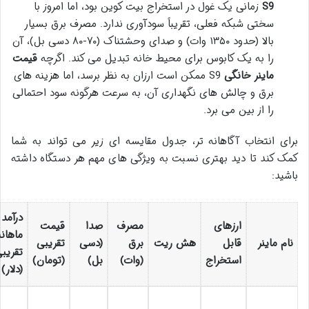
S9
زمانی یک غول در استخراج بیت کوین بود، اما امروز با
سختی شبکه فعلی، تقریباً سودآوری ندارد. مصرف برق بسیار
بالا (حدود ۱۳۵۰ وات) و صدای وحشتناک (۷۰-۸۰ دسی بل)، آن
را به یک کابوس برای محیط خانه تبدیل می کند. اگرچه
قیمت
ماینر خانگی
S9 ممکن است ارزان به نظر برسد، اما هزینه های
برق و چالش های نگهداری آن، به سرعت هرگونه سود احتمالی
را از بین می برد.
برای انتخاب آگاهانه تر، جدول مقایسه ای زیر می تواند به شما
کمک کند تا دید بهتری نسبت به ویژگی های مهم هر دستگاه داشته
باشید:
درآمد
ارزهای
مصرف
صدا
قیمت
ماهانه
نام ماینر
قابل
هش ریت
برق
(دسی
تقریبی
تقریب
استخراج
(وات)
بل)
(تومان)
(دلار)