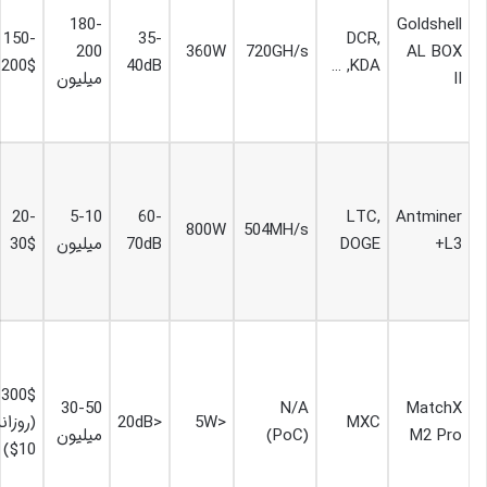
180-
Goldshell
150-
35-
DCR,
200
360W
720GH/s
AL BOX
200$
40dB
KDA, …
II
میلیون
20-
5-10
60-
LTC,
Antminer
800W
504MH/s
L3+
DOGE
70dB
میلیون
30$
300$
30-50
N/A
MatchX
MXC
<5W
<20dB
(روزان
M2 Pro
(PoC)
میلیون
10$)