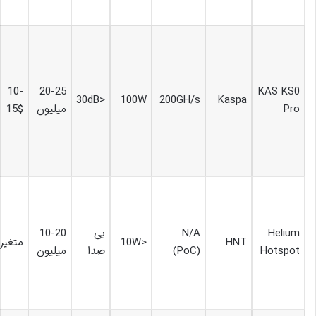
10-
20-25
KAS KS0
<30dB
100W
200GH/s
Kaspa
Pro
میلیون
15$
Helium
N/A
بی
10-20
HNT
<10W
متغیر
Hotspot
(PoC)
صدا
میلیون