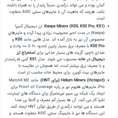
آسان بوده و می تواند درآمدی نسبتاً پایدار را به همراه داشته
باشد، هرچند که ماهیت آن با ماینرهای سنتی ASIC متفاوت
است.
Kaspa Miners (KS0, KS0 Pro, KS1):
ارز دیجیتال کسپا
(Kaspa) در مدت اخیر محبوبیت زیادی پیدا کرده و ماینرهای
مخصوص آن نیز به بازار آمده اند. مدل هایی مانند
KS0
و
KS0 Pro
با مصرف برق بسیار پایین (حدود ۶۰ تا ۱۰۰ وات) و
صدای ناچیز، گزینه های بسیار جذابی برای
استخراج ارز
دیجیتال در خانه
محسوب می شوند. مدل
KS1
کمی قدرتمندتر
و با مصرف برق بیشتر است، اما همچنان در مقایسه با
ماینرهای بیت کوین، برای محیط خانه مناسب تر است.
Helium Miners (Hotspot) (برای HNT):
مانند MatchX M2
Pro، ماینرهای هلیوم نیز بر پایه Proof of Coverage برای
ایجاد یک شبکه بی سیم غیرمتمرکز برای دستگاه های اینترنت
اشیا کار می کنند. آن ها بسیار کم مصرف و کاملاً بی صدا
هستند و می توانند درآمدی از طریق توکن HNT ایجاد کنند.
این دستگاه ها نیز با ماینینگ سنتی ASIC متفاوت هستند و