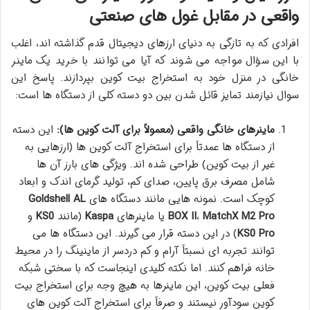
واقعی در مقابل غول های صنعتی
افرادی که به تازگی به دنیای ارزهای دیجیتال قدم گذاشته اند، اغلب
با این سؤال مواجه می شوند که آیا می توانند با خرید یک ماینر
خانگی در منزل خود به استخراج بیت کوین بپردازند. پاسخ این
سوال نیازمند تمایز قائل شدن بین دو دسته کلی از دستگاه ها است:
ماینرهای خانگی واقعی (معمولاً برای آلت کوین ها):
این دسته
از دستگاه ها عمدتاً برای استخراج آلت کوین ها (ارزهایی به
غیر از بیت کوین) طراحی شده اند. ویژگی های بارز آن ها
شامل مصرف برق پایین، صدای کم، تولید گرمای اندک و ابعاد
کوچک است. نمونه هایی مانند دستگاه های
Goldshell AL
MatchX M2 Pro
،
BOX II
یا ماینرهای
Kaspa
(مانند
KS0
و
KS0 Pro
) در این دسته قرار می گیرند. این دستگاه ها می
توانند تجربه ای نسبتاً آرام و کم دردسر از ماینینگ را در محیط
خانه فراهم کنند. اما نکته کلیدی اینجاست که با سختی شبکه
فعلی بیت کوین، این ماینرها به هیچ وجه برای استخراج بیت
کوین سودآور نیستند و صرفاً برای استخراج آلت کوین های