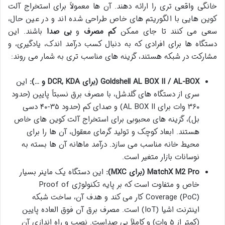
خانگی واقعی تری را ارائه دهند. آن ها معمولاً برای استخراج آلت
کوین هایی با الگوریتم های خاص طراحی شده اند و در عین حال،
سعی می کنند تا جای ممکن
کم مصرف
و
بی صدا
باشند. این
دستگاه ها برای افرادی که به دنبال کسب درآمد اندک، یادگیری، و
مشارکت در شبکه هستند، گزینه های مناسب تری به شمار می روند:
Goldshell AL BOX II / AL-BOX (برای DCR, KDA و …):
این
سری از دستگاه های گلدشل، با مصرف برق نسبتاً پایین (حدود
۳۶۰ وات برای AL BOX II) و صدای کم (حدود ۳۵-۴۰ دسی
بل)، گزینه های محبوبی برای استخراج آلت کوین های خاص
هستند. ابعاد کوچک و تولید گرمای معقول، آن ها را برای
محیط خانه مناسب می سازد. درآمد ماهانه آن ها بسته به
نوسانات بازار متغیر است.
MatchX M2 Pro (برای MXC):
این دستگاه یک ماینر بسیار
خاص و متفاوت است که بر پایه تکنولوژی Proof of
Coverage (PoC) کار می کند و هدف آن، ساخت شبکه
اینترنت اشیا (IoT) است. مصرف برق آن فوق العاده پایین
(کمتر از ۵ وات) و کاملاً بی صداست. نصب و راه اندازی آن