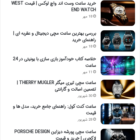
خرید ساعت وست اند واچ لوکس | قیمت WEST
END WATCH
18 مهر
بررسی بهترین ساعت مچی دیجیتال و عقربه ای |
راهنمای خرید
18 مهر
خلاصه کتاب خودآموز بازی سازی با یونیتی در 24
ساعت
11 مهر
ساعت مچی تیری میگلر THIERRY MUGLER |
تضمین اصالت و گارانتی
30 شهریور
ساعت کنت کول: راهنمای جامع خرید، مدل ها و
قیمت
28 شهریور
ساعت مچی پورشه دیزاین PORSCHE DESIGN
لاکچری | خرید و قیمت