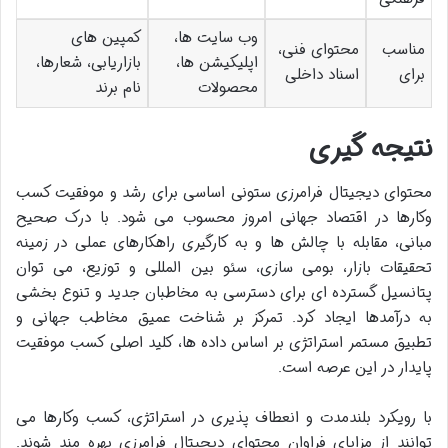
وب سایت ها،
کمپین های
مناسب
محتوای فنی،
اپلیکیشن ها،
بازاریابی، شعارها،
برای
اسناد داخلی
محصولات
نام برند
نتیجه گیری
محتوای دیجیتال فرامرزی ستونی اساسی برای رشد و موفقیت کسب
وکارها در اقتصاد جهانی امروز محسوب می شود. با درک صحیح
مبانی، مقابله با چالش ها و به کارگیری راهکارهای عملی در زمینه
تحقیقات بازار، بومی سازی، سئو بین المللی و توزیع، می توان
پتانسیل گسترده ای برای دسترسی به مخاطبان جدید و تنوع بخشی
به درآمدها ایجاد کرد. تمرکز بر شناخت عمیق مخاطب جهانی و
تطبیق مستمر استراتژی بر اساس داده ها، کلید اصلی کسب موفقیت
پایدار در این عرصه است.
با رویکرد بلندمدت و انعطاف پذیری در استراتژی، کسب وکارها می
توانند از مزایای فراوان محتوای دیجیتال فرامرزی بهره مند شوند.